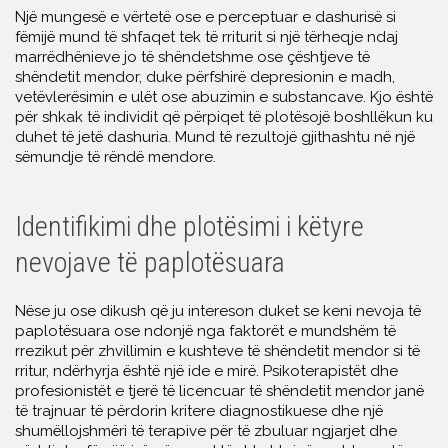
Një mungesë e vërtetë ose e perceptuar e dashurisë si
fëmijë mund të shfaqet tek të rriturit si një tërheqje ndaj
marrëdhënieve jo të shëndetshme ose çështjeve të
shëndetit mendor, duke përfshirë depresionin e madh,
vetëvlerësimin e ulët ose abuzimin e substancave. Kjo është
për shkak të individit që përpiqet të plotësojë boshllëkun ku
duhet të jetë dashuria. Mund të rezultojë gjithashtu në një
sëmundje të rëndë mendore.
Identifikimi dhe plotësimi i këtyre
nevojave të paplotësuara
Nëse ju ose dikush që ju intereson duket se keni nevoja të
paplotësuara ose ndonjë nga faktorët e mundshëm të
rrezikut për zhvillimin e kushteve të shëndetit mendor si të
rritur, ndërhyrja është një ide e mirë. Psikoterapistët dhe
profesionistët e tjerë të licencuar të shëndetit mendor janë
të trajnuar të përdorin kritere diagnostikuese dhe një
shumëllojshmëri të terapive për të zbuluar ngjarjet dhe