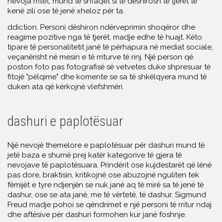
nevoja rritet, mund të shfaqet si të dëshirosh të tjerët të
kenë zili ose të jenë xheloz për ta.
ddiction. Personi dëshiron ndërveprimin shoqëror dhe
reagime pozitive nga të tjerët, madje edhe të huajt. Këto
tipare të personalitetit janë të përhapura në mediat sociale,
veçanërisht në mesin e të rriturve të rinj. Një person që
poston foto pas fotografisë së vetvetes duke shpresuar të
fitojë "pëlqime" dhe komente se sa të shkëlqyera mund të
duken ata që kërkojnë vlefshmëri.
dashuri e paplotësuar
Një nevojë themelore e paplotësuar për dashuri mund të
jetë baza e shumë prej katër kategorive të gjera të
nevojave të paplotësuara. Prindërit ose kujdestarët që lënë
pas dore, braktisin, kritikojnë ose abuzojnë nguliten tek
fëmijët e tyre ndjenjën se nuk janë aq të mirë sa të jenë të
dashur, ose se ata janë, me të vërtetë, të dashur. Sigmund
Freud madje pohoi se qëndrimet e një personi të rritur ndaj
dhe aftësive për dashuri formohen kur janë foshnje.