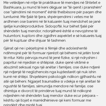
Me vetëdijen në rritje të praktikave të mendjes në Shtetet e
Bashkuara, ju mund të keni dëgjuar se "të qenit i pranishëm"
ose "qëndrimi në moment" është thelbësore për paqen dhe
lumturinë. Me fjalë të tjera, shpërqendrimi i vetes me të
ardhmen ose banimi në të kaluarën tuaj mendohet se janë
sjellje kundërproduktive. Sidoqoftë, kur bëhet fjalë për
shëndetin tuaj mendor, ndonjëherë është e nevojshme të
hulumtoni, kuptoni dhe zgjidhni aspektet e së kaluarës tuaj
për të kuptuar dhe shijuar të tashmen.
Gjërat që ne i përjetojmë si fëmijë dhe adoleshentë
ndihmojnë për të formuar njerëzit që bëhemi në jetën tonë
të rritur. Këto përvoja mund të jenë fizike, si një ndryshim i
papritur në mjedisin e shtëpisë, duke qenë viktimë e
abuzimit seksual nga një anëtar i familjes, ose duke ndjerë
një ndjenjë të neglizhencës nga kujdestarët që nuk ishin
kurrë në shtëpi. Shqetësimi psikologjik ndikon gjithashtu në
atë që bëheni. Ngjarjet traumatike si vdekja e një anëtari të
ngushtë të familjes, sëmundja mendore në familje, ose
dhimbja e divorcit të prindërve tuaj mund të ndikojnë
ndjeshëm në shëndetin tuaj mendor duke ecur përpara –
kështu që llojet e marrëdhënieve që keni formuar me
prindërit dhe miqtë tuaj.