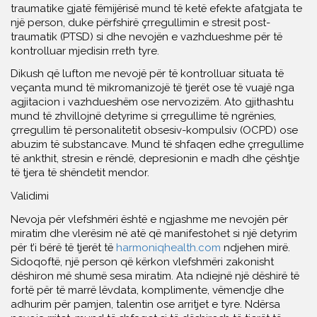
traumatike gjatë fëmijërisë mund të ketë efekte afatgjata te
një person, duke përfshirë çrregullimin e stresit post-
traumatik (PTSD) si dhe nevojën e vazhdueshme për të
kontrolluar mjedisin rreth tyre.
Dikush që lufton me nevojë për të kontrolluar situata të
veçanta mund të mikromanizojë të tjerët ose të vuajë nga
agjitacion i vazhdueshëm ose nervozizëm. Ato gjithashtu
mund të zhvillojnë detyrime si çrregullime të ngrënies,
çrregullim të personalitetit obsesiv-kompulsiv (OCPD) ose
abuzim të substancave. Mund të shfaqen edhe çrregullime
të ankthit, stresin e rëndë, depresionin e madh dhe çështje
të tjera të shëndetit mendor.
Validimi
Nevoja për vlefshmëri është e ngjashme me nevojën për
miratim dhe vlerësim në atë që manifestohet si një detyrim
për t’i bërë të tjerët të
harmoniqhealth.com
ndjehen mirë.
Sidoqoftë, një person që kërkon vlefshmëri zakonisht
dëshiron më shumë sesa miratim. Ata ndiejnë një dëshirë të
fortë për të marrë lëvdata, komplimente, vëmendje dhe
adhurim për pamjen, talentin ose arritjet e tyre. Ndërsa