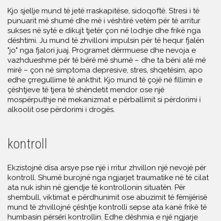
Kjo sjellje mund të jetë rraskapitëse, sidoqoftë. Stresi i të
punuarit më shumë dhe më i vështirë vetëm për të arritur
sukses në sytë e dikujt tjetër çon në lodhje dhe frikë nga
dështimi. Ju mund të zhvilloni impulsin për të hequr fjalën
"jo" nga fjalori juaj. Programet dërrmuese dhe nevoja e
vazhdueshme për të bërë më shumë – dhe ta bëni atë më
mirë – çon në simptoma depresive, stres, shqetësim, apo
edhe çrregullime të ankthit. Kjo mund të çojë në fillimin e
çështjeve të tjera të shëndetit mendor ose një
mospërputhje në mekanizmat e përballimit si përdorimi i
alkoolit ose përdorimi i drogës.
kontroll
Ekzistojnë disa arsye pse një i rritur zhvillon një nevojë për
kontroll. Shumë burojnë nga ngjarjet traumatike në të cilat
ata nuk ishin në gjendje të kontrollonin situatën. Për
shembull, viktimat e përdhunimit ose abuzimit të fëmijërisë
mund të zhvillojnë çështje kontrolli sepse ata kanë frikë të
humbasin përsëri kontrollin. Edhe dëshmia e një ngjarje