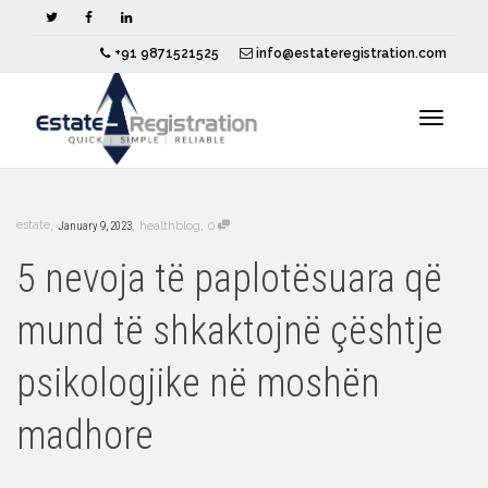
+91 9871521525
info@estateregistration.com
Toggle
,
,
,
estate
January 9, 2023
healthblog
0
navigat
5 nevoja të paplotësuara që
mund të shkaktojnë çështje
psikologjike në moshën
madhore