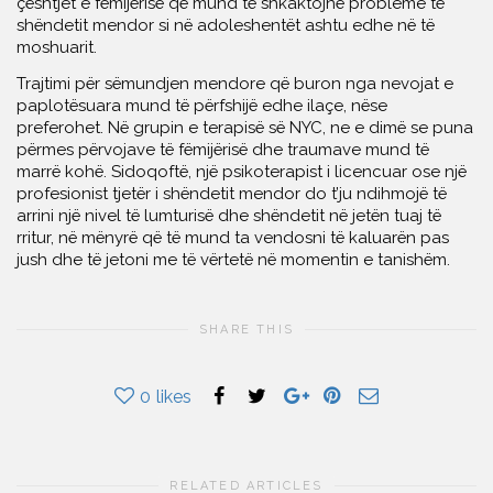
çështjet e fëmijërisë që mund të shkaktojnë probleme të
shëndetit mendor si në adoleshentët ashtu edhe në të
moshuarit.
Trajtimi për sëmundjen mendore që buron nga nevojat e
paplotësuara mund të përfshijë edhe ilaçe, nëse
preferohet. Në grupin e terapisë së NYC, ne e dimë se puna
përmes përvojave të fëmijërisë dhe traumave mund të
marrë kohë. Sidoqoftë, një psikoterapist i licencuar ose një
profesionist tjetër i shëndetit mendor do t’ju ndihmojë të
arrini një nivel të lumturisë dhe shëndetit në jetën tuaj të
rritur, në mënyrë që të mund ta vendosni të kaluarën pas
jush dhe të jetoni me të vërtetë në momentin e tanishëm.
SHARE THIS
0
likes
RELATED ARTICLES