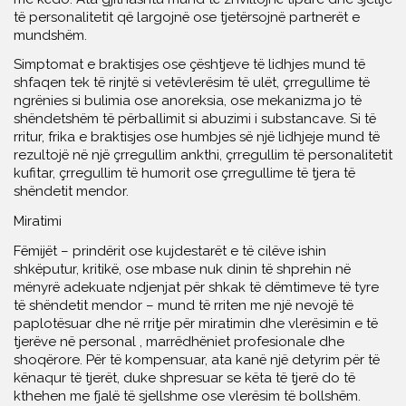
të personalitetit që largojnë ose tjetërsojnë partnerët e
mundshëm.
Simptomat e braktisjes ose çështjeve të lidhjes mund të
shfaqen tek të rinjtë si vetëvlerësim të ulët, çrregullime të
ngrënies si bulimia ose anoreksia, ose mekanizma jo të
shëndetshëm të përballimit si abuzimi i substancave. Si të
rritur, frika e braktisjes ose humbjes së një lidhjeje mund të
rezultojë në një çrregullim ankthi, çrregullim të personalitetit
kufitar, çrregullim të humorit ose çrregullime të tjera të
shëndetit mendor.
Miratimi
Fëmijët – prindërit ose kujdestarët e të cilëve ishin
shkëputur, kritikë, ose mbase nuk dinin të shprehin në
mënyrë adekuate ndjenjat për shkak të dëmtimeve të tyre
të shëndetit mendor – mund të rriten me një nevojë të
paplotësuar dhe në rritje për miratimin dhe vlerësimin e të
tjerëve në personal , marrëdhëniet profesionale dhe
shoqërore. Për të kompensuar, ata kanë një detyrim për të
kënaqur të tjerët, duke shpresuar se këta të tjerë do të
kthehen me fjalë të sjellshme ose vlerësim të bollshëm.