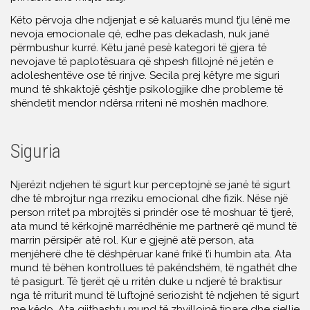
Këto përvoja dhe ndjenjat e së kaluarës mund t’ju lënë me
nevoja emocionale që, edhe pas dekadash, nuk janë
përmbushur kurrë. Këtu janë pesë kategori të gjera të
nevojave të paplotësuara që shpesh fillojnë në jetën e
adoleshentëve ose të rinjve. Secila prej këtyre me siguri
mund të shkaktojë çështje psikologjike dhe probleme të
shëndetit mendor ndërsa rriteni në moshën madhore.
Siguria
Njerëzit ndjehen të sigurt kur perceptojnë se janë të sigurt
dhe të mbrojtur nga rreziku emocional dhe fizik. Nëse një
person rritet pa mbrojtës si prindër ose të moshuar të tjerë,
ata mund të kërkojnë marrëdhënie me partnerë që mund të
marrin përsipër atë rol. Kur e gjejnë atë person, ata
menjëherë dhe të dëshpëruar kanë frikë t’i humbin ata. Ata
mund të bëhen kontrollues të pakëndshëm, të ngathët dhe
të pasigurt. Të tjerët që u rritën duke u ndjerë të braktisur
nga të rriturit mund të luftojnë seriozisht të ndjehen të sigurt
me këdo. Ata gjithashtu mund të zhvillojnë tipare dhe sjellje