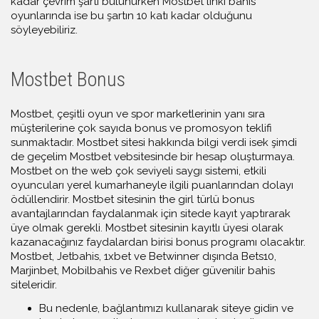
kadar çevrim şartı bulunurken Mostbet linki bahis
oyunlarında ise bu şartın 10 katı kadar olduğunu
söyleyebiliriz.
Mostbet Bonus
Mostbet, çeşitli oyun ve spor marketlerinin yanı sıra
müşterilerine çok sayıda bonus ve promosyon teklifi
sunmaktadır. Mostbet sitesi hakkında bilgi verdi isek şimdi
de geçelim Mostbet vebsitesinde bir hesap oluşturmaya.
Mostbet on the web çok seviyeli saygı sistemi, etkili
oyuncuları yerel kumarhaneyle ilgili puanlarından dolayı
ödüllendirir. Mostbet sitesinin the girl türlü bonus
avantajlarından faydalanmak için sitede kayıt yaptırarak
üye olmak gerekli. Mostbet sitesinin kayıtlı üyesi olarak
kazanacağınız faydalardan birisi bonus programı olacaktır.
Mostbet, Jetbahis, 1xbet ve Betwinner dışında Bets10,
Marjinbet, Mobilbahis ve Rexbet diğer güvenilir bahis
siteleridir.
Bu nedenle, bağlantımızı kullanarak siteye gidin ve