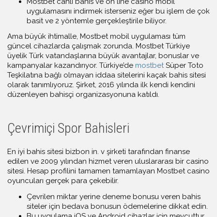
Mostbet canlı bahis ve on line casino mobil
uygulamasını indirmek isterseniz eğer bu işlem de çok
basit ve 2 yöntemle gerçekleştirile biliyor.
Ama büyük ihtimalle, Mostbet mobil uygulaması tüm
güncel cihazlarda çalışmak zorunda. Mostbet Türkiye
üyelik Türk vatandaşlarına büyük avantajlar, bonuslar ve
kampanyalar kazandırıyor. Türkiye’de
mostbet
Süper Toto
Teşkilatına bağlı olmayan iddaa sitelerini kaçak bahis sitesi
olarak tanımlıyoruz. Şirket, 2016 yılında ilk kendi kendini
düzenleyen bahisçi organizasyonuna katıldı.
Çevrimiçi Spor Bahisleri
En iyi bahis sitesi bizbon in. v şirketi tarafından finanse
edilen ve 2009 yılından hizmet veren uluslararası bir casino
sitesi. Hesap profilini tamamen tamamlayan Mostbet casino
oyuncuları gerçek para çekebilir.
Çevrilen miktar yerine deneme bonusu veren bahis
siteler için bedava bonusun ödemelerine dikkat edin.
Bu uygulama iOS ve Android cihazlar için mevcuttur