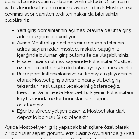
bahis sitesinde yatırımsız bonus verilmektedir. Ofisin resmi
web sitesindeki Line bölümünü ziyaret ederek Mostbet’teki
çevrimiçi spor bahisleri teklifleri hakkında bilgi sahibi
olabilirsiniz.
Yeni giriş domainlerinin açılması olayına de uma giriş
adresi değişimi adı veriliyor.
Ayrıca Mostbet güncel adresine casino sitelerinin
adresi sayfamızdan mostbet makale başlığımız
içeriğinde bulunan giriş butonu ile de ulaşabilirsiniz.
Misalen lisanslı olması sayesinde kullanıcılar Mostbet
üzerinden adil bir şekilde bahis oynayabilmektedirler.
Bizler para kullanıcılarımıza bu konuyla ilgili yardımcı
olarak Mostbet giriş adresine nearly all bet giriş
tekrardan nasıl ulaşabileceklerini göstereceğiz.
[newline]Daha ileride Mostbet Türkiye’nin kullanıcılara
kayıt sırasında ne tür bonusları sunduğunu
anlatacağız.
Eğer bu sürede yetişemezseniz, Mostbet standart
depozito bonusu %100 olacaktır.
Ayrıca Mostbet yeni giriş yapacak bahisçilere özel olarak
bir bonuslar sepeti görüntüleriz. Casino oyunlarında 30 katı