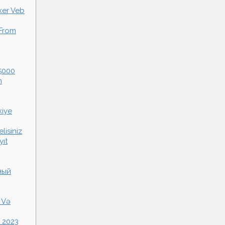
ker Veb
 From
25000
n
kiye
isiniz
yıt
ный
 Və
 2023