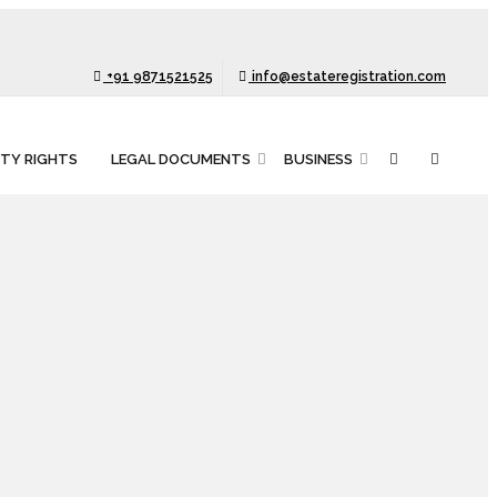
+91 9871521525
info@estateregistration.com
RTY RIGHTS
LEGAL DOCUMENTS
BUSINESS