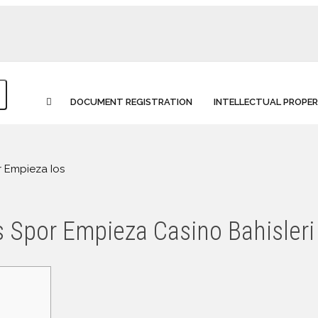
DOCUMENT REGISTRATION
INTELLECTUAL PROPE
r Empieza Ios
 Spor Empieza Casino Bahisleri