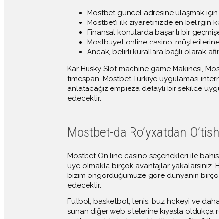
Mostbet güncel adresine ulaşmak için r
Mostbet’i ilk ziyaretinizde en belirgi
Finansal konularda başarılı bir geçmiş
Mostbuyet online casino, müşterilerine
Ancak, belirli kurallara bağlı olarak 
Kar Husky Slot machine game Makinesi, Most
timespan. Mostbet Türkiye uygulaması interne
anlatacağız empieza detaylı bir şekilde uyg
edecektir.
Mostbet-da Ro’yxatdan O’tis
Mostbet On line casino seçenekleri ile bahis s
üye olmakla birçok avantajlar yakalarsınız. B
bizim öngördüğümüze göre dünyanın birçok y
edecektir.
Futbol, basketbol, tenis, buz hokeyi ve daha
sunan diğer web sitelerine kıyasla oldukça re