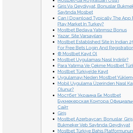
Mostbet-da Ro’yxatdan O’tish
Giris Və Qeydiyyat, Bonuslar Bukme
Saytında Mosbet
Can I Download Typically The App
Play Market In Turkey?
Mostbet Bedava Yatırımsız Bonus
Yazar: Site Varsayılanı
Mostbet Established Site In Indian 
For Free Bets Login And Registratio
®️ Mostbet Kayıt Ol
Mostbet Uygulaması Nasıl Indirilir?
Para Yatırma Ve Çekme Mostbet Tür
Mostbet Türkiye’de Kayıt
Uygulamayı Neden Mostbet Yüklemel
Mobil Uygulama Üzerinden Nasıl Ka
Olunur?
Мостбет Украина Бк Mostbet
Букмекерская Контора Официаль
Сайт
Giriş
Mostbet Azerbaycan: Bonuslar, Giriş
Bukmeker Veb Saytında Qeydiyyat
Mostbet Türkiye Bahis Platformunun