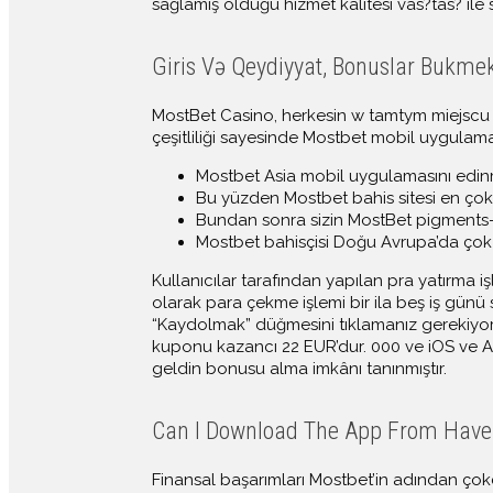
sağlamış olduğu hizmet kalitesi vas?tas? ile s
Giris Və Qeydiyyat, Bonuslar Bukme
MostBet Casino, herkesin w tamtym miejscu o
çeşitliliği sayesinde Mostbet mobil uygulama
Mostbet Asia mobil uygulamasını edinme
Bu yüzden Mostbet bahis sitesi en çok se
Bundan sonra sizin MostBet pigments-t
Mostbet bahisçisi Doğu Avrupa’da çok p
Kullanıcılar tarafından yapılan pra yatırma 
olarak para çekme işlemi bir ila beş iş günü 
“Kaydolmak” düğmesini tıklamanız gerekiyor. 
kuponu kazancı 22 EUR’dur. 000 ve iOS ve An
geldin bonusu alma imkânı tanınmıştır.
Can I Download The App From Have 
Finansal başarımları Mostbet’in adından çokç