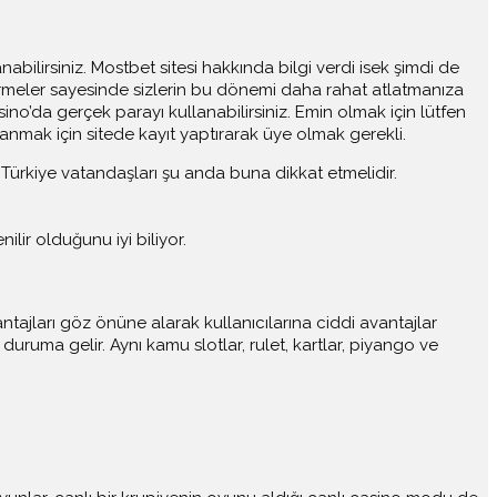
abilirsiniz. Mostbet sitesi hakkında bilgi verdi isek şimdi de
irmeler sayesinde sizlerin bu dönemi daha rahat atlatmanıza
sino’da gerçek parayı kullanabilirsiniz. Emin olmak için lütfen
anmak için sitede kayıt yaptırarak üye olmak gerekli.
ürkiye vatandaşları şu anda buna dikkat etmelidir.
lir olduğunu iyi biliyor.
tajları göz önüne alarak kullanıcılarına ciddi avantajlar
 duruma gelir. Aynı kamu slotlar, rulet, kartlar, piyango ve