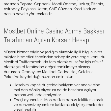
arasında Papara, Cepbank, Mobil Ödeme, Hızlı qr, Bitcoin,
Astropay, Paykasa, Jeton, CMT Cüzdan, Kredi kartı ve
banka havale yöntemleridir.
Mostbet Online Casino Adıma Başkası
Tarafından Açılan Korsan Hesap
Müşteri hizmetleriyle yaşadığım sıkıntıyla ilgili bilgi alırken
müşteri hizmetleri tarafından sebepsiz yere engel konuldu.
Mostbet Twitterhesabı da tam olarak bu safha için efektif
olarak şirket tarafından değerlendirilmeye alınmış
durumda. Oradayken Mostbet Casino Hoş Geldiniz
Paketi’ne kaydolduğunuzdan emin olun.
Hesabım kapatıldı içeride bakiyem var ancak eine
mailden dönüş alıyorum ne de hesabım açılıyor
paramı weil iade etmiyorlar.
Enerji oyuncuları, Mostbet’ten bonus teklifleri alarak
ve benzersiz eylemlere katılarak ek iyileştirmelerden
yararlanabilir.