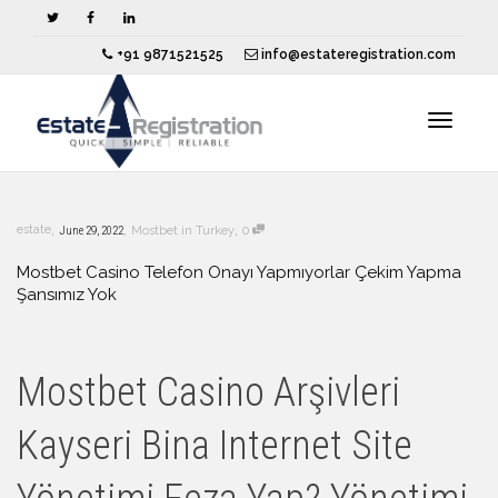
+91 9871521525
info@estateregistration.com
Toggle
,
,
,
estate
June 29, 2022
Mostbet in Turkey
0
navigat
Mostbet Casino Telefon Onayı Yapmıyorlar Çekim Yapma
Şansımız Yok
Mostbet Casino Arşivleri
Kayseri Bina Internet Site