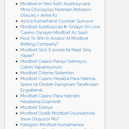
Mostbet-in Yeni Səfiri Azərbaycanlı
Mma Döyüşçüsü Nəriman Abbasov
Olacaq » Ami̇a Az
Ayrıca Kumarhane Oyunları Sunuyor
Mostbet Azerbaycan ᐈ Onlayn On Line
Casino Oynayın Mostbet Az Sayti
How To Win In Aviator At Mostbet
Betting Company?
Mostbet Giris: E-posta Ile Nasıl Giriş
Yapılır?
Mostbet Casino Parayı Yatırmıyor,
Çekim Yapamıyorum
Mostbet Ödeme Sistemleri
Mostbet Casino Hesaba Para Yatırma
İşlemi Ve Destek Danışmanı Tarafından
Engellendi
Mostbet Casino Para Yatırdım
Hesabıma Düşmedi!
Mostbet Türkiye
Mostbet Üyelik Mostbet Oyunlarında
Issue Oluşuyor Mu?
Kategori: Mostbet Kumarhanesi