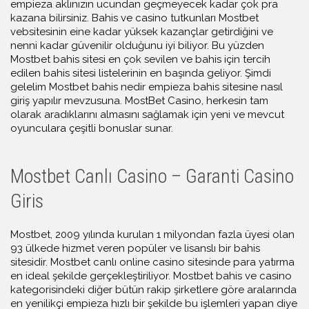
empieza aklınızın ucundan geçmeyecek kadar çok pra
kazana bilirsiniz. Bahis ve casino tutkunları Mostbet
vebsitesinin eine kadar yüksek kazançlar getirdiğini ve
nenni kadar güvenilir olduğunu iyi biliyor. Bu yüzden
Mostbet bahis sitesi en çok sevilen ve bahis için tercih
edilen bahis sitesi listelerinin en başında geliyor. Şimdi
gelelim Mostbet bahis nedir empieza bahis sitesine nasıl
giriş yapılır mevzusuna. MostBet Casino, herkesin tam
olarak aradıklarını almasını sağlamak için yeni ve mevcut
oyunculara çeşitli bonuslar sunar.
Mostbet Canlı Casino – Garanti Casino
Giris
Mostbet, 2009 yılında kurulan 1 milyondan fazla üyesi olan
93 ülkede hizmet veren popüler ve lisanslı bir bahis
sitesidir. Mostbet canlı online casino sitesinde para yatırma
en ideal şekilde gerçekleştiriliyor. Mostbet bahis ve casino
kategorisindeki diğer bütün rakip şirketlere göre aralarında
en yenilikçi empieza hızlı bir şekilde bu işlemleri yapan diye