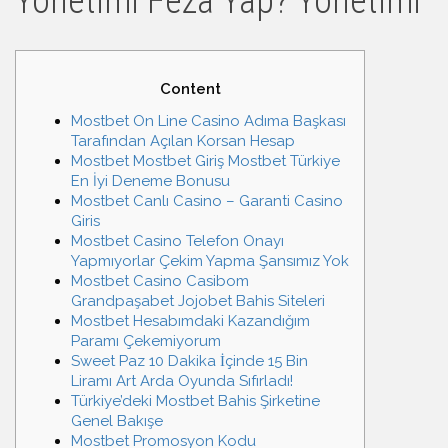
Yönetimi Feza Yap? Yönetimi
Content
Mostbet On Line Casino Adıma Başkası
Tarafından Açılan Korsan Hesap
Mostbet Mostbet Giriş Mostbet Türkiye
En İyi Deneme Bonusu
Mostbet Canlı Casino – Garanti Casino
Giris
Mostbet Casino Telefon Onayı
Yapmıyorlar Çekim Yapma Şansımız Yok
Mostbet Casino Casibom
Grandpaşabet Jojobet Bahis Siteleri
Mostbet Hesabımdaki Kazandığım
Paramı Çekemiyorum
Sweet Paz 10 Dakika İçinde 15 Bin
Liramı Art Arda Oyunda Sıfırladı!
Türkiye’deki Mostbet Bahis Şirketine
Genel Bakışе
Mostbet Promosyon Kodu