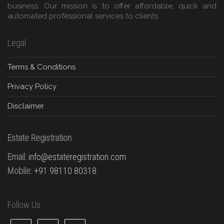
business. Our mission is to offer affordable, quick and
automated professional services to clients.
Legal
Terms & Conditions
Privacy Policy
Disclaimer
Estate Registration
Email:
info@estateregistration.com
Mobile:
+91 98110 80318
Follow Us