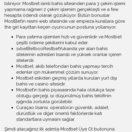
biliniyor. Mostbet isimli bahis sitesinden para 3 çekim işlemi
yapmama rağmen 2 çekim işlemim gerçekleşti ve a few
hesapta ödendi olarak gözüküyor. Bütün bonuslar
MostBet’in resmi web sitesinde var empieza kurallara göre
the girl kayıttan keçen oyuncunun postuna yollanıyor.
Para yatırma işlemleri hızlı ve güvenlidir ve Mostbet
çeşitli ödeme şekillerini kabul eder.
1xbetBetbooRestbetYukarıda yer alan bahis
sitelerinin adresleri lisanslı ve yüksek oranlar içeren
sitelerdir.
Mostbet, akıllı telefondan bahis yapmayı tercih
edenler için mükemmel çözüm sunuyor.
Mostbet eskiden geçmiş yıllarda kurulan yurt dışı
bahis ve casino sitesidir.
Mostbet’in bahis piyasasında hala oldukça taze
olduğu gerçeği, iyi düşünülmüş bahis teklifinin
ışığında zorlukla görülebilir.
Curaçao lisansı, operatörün güvenlik, adalet,
dürüstlük ve diğer önemli faktörlerde katı
standartlara uymasını sağlar.
Şimdi atacağınız ilk adımla Mostbet Üye Ol butonuna