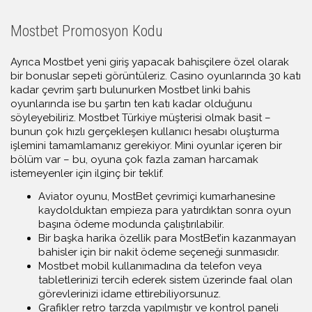
Mostbet Promosyon Kodu
Ayrıca Mostbet yeni giriş yapacak bahisçilere özel olarak
bir bonuslar sepeti görüntüleriz. Casino oyunlarında 30 katı
kadar çevrim şartı bulunurken Mostbet linki bahis
oyunlarında ise bu şartın ten katı kadar olduğunu
söyleyebiliriz. Mostbet Türkiye müşterisi olmak basit –
bunun çok hızlı gerçekleşen kullanıcı hesabı oluşturma
işlemini tamamlamanız gerekiyor. Mini oyunlar içeren bir
bölüm var – bu, oyuna çok fazla zaman harcamak
istemeyenler için ilginç bir teklif.
Aviator oyunu, MostBet çevrimiçi kumarhanesine
kaydolduktan empieza para yatırdıktan sonra oyun
başına ödeme modunda çalıştırılabilir.
Bir başka harika özellik para MostBet’in kazanmayan
bahisler için bir nakit ödeme seçeneği sunmasıdır.
Mostbet mobil kullanımadına da telefon veya
tabletlerinizi tercih ederek sistem üzerinde faal olan
görevlerinizi idame ettirebiliyorsunuz.
Grafikler retro tarzda yapılmıştır ve kontrol paneli