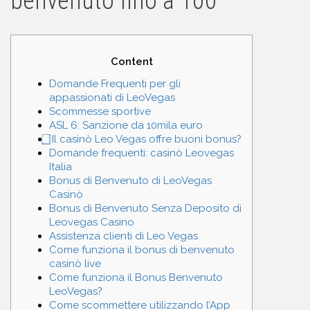
benvenuto fino a 100
Content
Domande Frequenti per gli
appassionati di LeoVegas
Scommesse sportive
ASL 6: Sanzione da 10mila euro
⃣ Il casinò Leo Vegas offre buoni bonus?
Domande frequenti: casinò Leovegas
Italia
Bonus di Benvenuto di LeoVegas
Casinò
Bonus di Benvenuto Senza Deposito di
Leovegas Casino
Assistenza clienti di Leo Vegas
Come funziona il bonus di benvenuto
casinò live
Come funziona il Bonus Benvenuto
LeoVegas?
Come scommettere utilizzando l’App