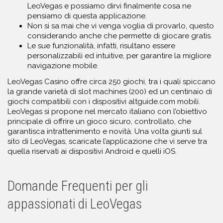
LeoVegas e possiamo dirvi finalmente cosa ne
pensiamo di questa applicazione.
Non si sa mai che vi venga voglia di provarlo, questo
considerando anche che permette di giocare gratis.
Le sue funzionalità, infatti, risultano essere
personalizzabili ed intuitive, per garantire la migliore
navigazione mobile.
LeoVegas Casino offre circa 250 giochi, tra i quali spiccano
la grande varietà di slot machines (200) ed un centinaio di
giochi compatibili con i dispositivi altguide.com mobili.
LeoVegas si propone nel mercato italiano con l’obiettivo
principale di offrire un gioco sicuro, controllato, che
garantisca intrattenimento e novità. Una volta giunti sul
sito di LeoVegas, scaricate l’applicazione che vi serve tra
quella riservati ai dispositivi Android e quelli iOS.
Domande Frequenti per gli
appassionati di LeoVegas