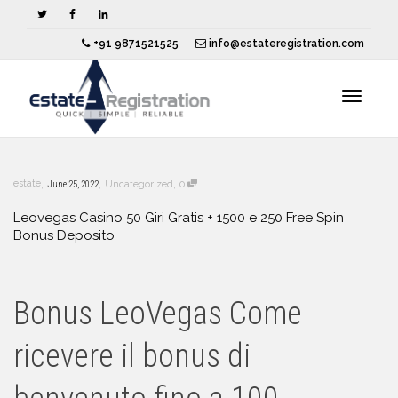
+91 9871521525
info@estateregistration.com
Toggle
,
,
,
estate
June 25, 2022
Uncategorized
0
navigat
Leovegas Casino 50 Giri Gratis + 1500 e 250 Free Spin
Bonus Deposito
Bonus LeoVegas Come
ricevere il bonus di