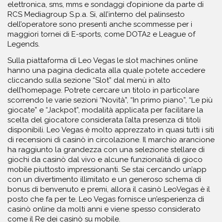
elettronica, sms, mms e sondaggi d’opinione da parte di
RCS Mediagroup S.p.a. Si, all’interno del palinsesto
dell’operatore sono presenti anche scommesse per i
maggiori tornei di E-sports, come DOTA2 e League of
Legends.
Sulla piattaforma di Leo Vegas le slot machines online
hanno una pagina dedicata alla quale potete accedere
cliccando sulla sezione “Slot” dal menù in alto
dell’homepage. Potrete cercare un titolo in particolare
scorrendo le varie sezioni “Novità”, “In primo piano”, “Le più
giocate” e “Jackpot”, modalità applicata per facilitare la
scelta del giocatore considerata l’alta presenza di titoli
disponibili. Leo Vegas è molto apprezzato in quasi tutti i siti
di recensioni di casinò in circolazione. Il marchio arancione
ha raggiunto la grandezza con una selezione stellare di
giochi da casinò dal vivo e alcune funzionalità di gioco
mobile piuttosto impressionanti. Se stai cercando un’app
con un divertimento illimitato e un generoso schema di
bonus di benvenuto e premi, allora il casinò LeoVegas è il
posto che fa per te. Leo Vegas fornisce un’esperienza di
casinò online da molti anni e viene spesso considerato
come il Re dei casinò su mobile.