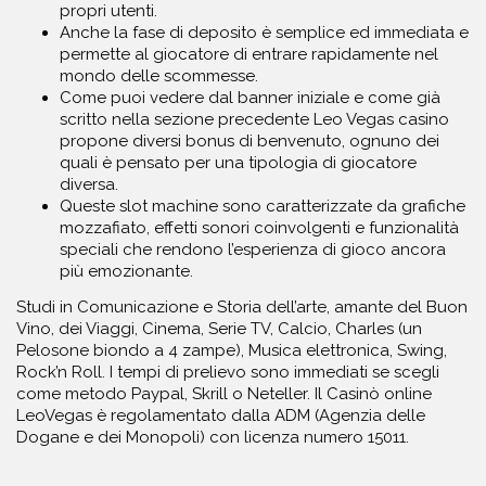
propri utenti.
Anche la fase di deposito è semplice ed immediata e
permette al giocatore di entrare rapidamente nel
mondo delle scommesse.
Come puoi vedere dal banner iniziale e come già
scritto nella sezione precedente Leo Vegas casino
propone diversi bonus di benvenuto, ognuno dei
quali è pensato per una tipologia di giocatore
diversa.
Queste slot machine sono caratterizzate da grafiche
mozzafiato, effetti sonori coinvolgenti e funzionalità
speciali che rendono l’esperienza di gioco ancora
più emozionante.
Studi in Comunicazione e Storia dell’arte, amante del Buon
Vino, dei Viaggi, Cinema, Serie TV, Calcio, Charles (un
Pelosone biondo a 4 zampe), Musica elettronica, Swing,
Rock’n Roll. I tempi di prelievo sono immediati se scegli
come metodo Paypal, Skrill o Neteller. Il Casinò online
LeoVegas è regolamentato dalla ADM (Agenzia delle
Dogane e dei Monopoli) con licenza numero 15011.