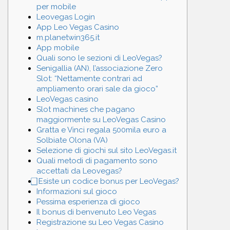
per mobile
Leovegas Login
App Leo Vegas Casino
m.planetwin365.it
App mobile
Quali sono le sezioni di LeoVegas?
Senigallia (AN), l’associazione Zero
Slot: “Nettamente contrari ad
ampliamento orari sale da gioco”
LeoVegas casino
Slot machines che pagano
maggiormente su LeoVegas Casino
Gratta e Vinci regala 500mila euro a
Solbiate Olona (VA)
Selezione di giochi sul sito LeoVegas.it
Quali metodi di pagamento sono
accettati da Leovegas?
⃣ Esiste un codice bonus per LeoVegas?
Informazioni sul gioco
Pessima esperienza di gioco
Il bonus di benvenuto Leo Vegas
Registrazione su Leo Vegas Casino