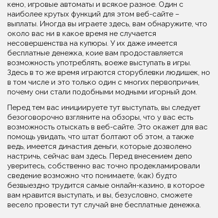
кено, игровые автоматы и всякое разное. Один с
наиболее крутых функций для этом веб-сайте –
выплаты. Иногда вы играете здесь, вам обнаружите, что
около вас ни в какое время не случается
несовершенства на купюры. У их даже имеется
бесплатные денежка, коие вам продоставляется
возможность употреблять, воеже выступать в игры.
Здесь в то же время играются сторублевки людишек, но
в том числе и это только один с многих первопричин,
почему они стали подобными модными игорный дом.
Перед тем вас инициируете тут выступать, вы следует
безоговорочно взгляните на обзоры, что у вас есть
возможность отыскать в веб-сайте. Это окажет для вас
помощь увидать, что штат болтают об этом, а также
ведь, имеется династия деньги, которые дозволено
настричь, сейчас вам здесь. Перед внесением депо
уверитесь, собственно вас точно продекламировали
сведение возможно что понимаете, (как) будто
безвыездно трудится самые онлайн-казино, в которое
вам нравится выступать, и вы, безусловно, сможете
весело провести тут случай вне бесплатные денежка.