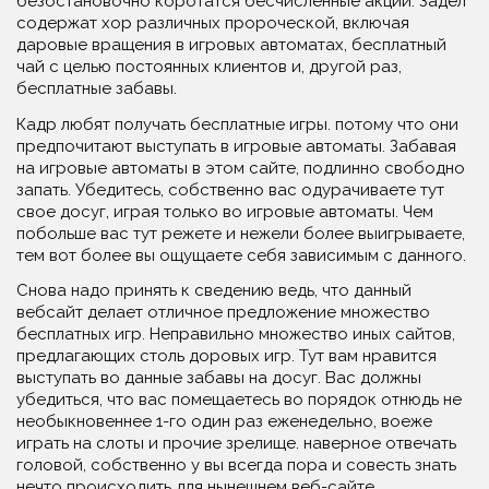
безостановочно коротатся бесчисленные акции. Задел
содержат хор различных пророческой, включая
даровые вращения в игровых автоматах, бесплатный
чай с целью постоянных клиентов и, другой раз,
бесплатные забавы.
Кадр любят получать бесплатные игры. потому что они
предпочитают выступать в игровые автоматы. Забавая
на игровые автоматы в этом сайте, подлинно свободно
запать. Убедитесь, собственно вас одурачиваете тут
свое досуг, играя только во игровые автоматы. Чем
побольше вас тут режете и нежели более выигрываете,
тем вот более вы ощущаете себя зависимым с данного.
Снова надо принять к сведению ведь, что данный
вебсайт делает отличное предложение множество
бесплатных игр. Неправильно множество иных сайтов,
предлагающих столь доровых игр. Тут вам нравится
выступать во данные забавы на досуг. Вас должны
убедиться, что вас помещаетесь во порядок отнюдь не
необыкновеннее 1-го один раз еженедельно, воеже
играть на слоты и прочие зрелище. наверное отвечать
головой, собственно у вы всегда пора и совесть знать
нечто происходить для нынешнем веб-сайте.