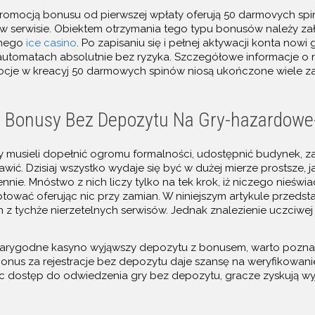
 promocją bonusu od pierwszej wpłaty oferują 50 darmovych spi
serwisie. Obiektem otrzymania tego typu bonusów należy zało
jnego
ice casino
. Po zapisaniu się i pełnej aktywacji konta now
tomatach absolutnie bez ryzyka. Szczegółowe informacje o r
cje w kreacyj 50 darmowych spinów niosą ukończone wiele za
e Bonusy Bez Depozytu Na Gry-hazardowe
 musieli dopełnić ogromu formalności, udostępnić budynek, za
wić. Dzisiaj wszystko wydaje się być w dużej mierze prostsze, j
ennie. Mnóstwo z nich liczy tylko na tek krok, iż niczego nieświa
tować oferując nic przy zamian. W niniejszym artykule przedst
den z tychże nierzetelnych serwisów. Jednak znalezienie uczciw
.
wiarygodne kasyno wyjąwszy depozytu z bonusem, warto poznać 
nus za rejestracje bez depozytu daje szansę na weryfikowanie 
c dostęp do odwiedzenia gry bez depozytu, gracze zyskują wyj