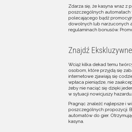
Zdarza się, że kasyna wraz z
poszczególnych automatach w 
polecającego bądź promocy
dowolnych lub narzuconych au
regulaminach bonusów. Promo
Znajdź Ekskluzywn
Wciąż kilka dekad temu twórcy
osobom, które przyjdą się zaba
internetowe zjawiają się codzi
wpłaca pieniądze, nie zaakcep
żeby nie naciąć się dzięki je
w sytuacji nowicjuszy hazardu
Pragnąc znaleźć najlepsze i 
poszczególnych propozycji. Bo
automatów do gier. Otrzymują
kasyna.