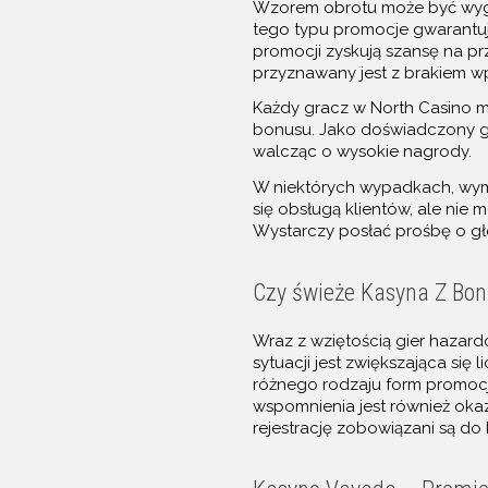
Wzorem obrotu może być wygr
tego typu promocje gwarantują 
promocji zyskują szansę na p
przyznawany jest z brakiem wp
Każdy gracz w North Casino m
bonusu. Jako doświadczony gra
walcząc o wysokie nagrody.
W niektórych wypadkach, wyma
się obsługą klientów, ale nie 
Wystarczy posłać prośbę o gł
Czy świeże Kasyna Z Bon
Wraz z wziętością gier hazard
sytuacji jest zwiększająca s
różnego rodzaju form promocji
wspomnienia jest również oka
rejestrację zobowiązani są d