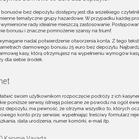
 bonusów bez depozytu dostępny jest dla wszelkiego czytelnik
dmienne tematyczne grupy hazardowe. W przypadku każdej pro
 wymienione rady idealnie mieszczą zastosowanie. Postępow
ie bonusu i znaczne pomnożenie szansy na triumf.
 wymagane nadal potwierdzenie otworzenia konta. Z tego tekstu
arametrach darmowego bonusu 25 euro bez depozytu. Najbardz
rmowej kasy, którą otrzymujesz na wypełnieniu wymogów kasyn
y dla siebie środek.
net
atwić swoim użytkownikom rozpoczęcie podróży z ich kasynem. 
 poniższe serwisy istnieją polecane ze powodu na ogół ewentu
ez depozytu, ma pewność, że otrzyma wszystko to, których oc
wego konto przy serwisie, wypełniając treściwy formularz reje
szkania, data urodzenia, numer komórki, e-mail itp.
O Kasynie Vavada