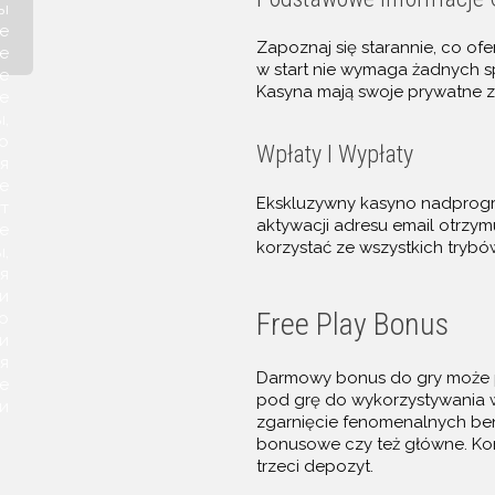
ы
е
Zapoznaj się starannie, co of
е
w start nie wymaga żadnych sp
е
Kasyna mają swoje prywatne z
е
,
о
Wpłaty I Wypłaty
я
е
Ekskluzywny kasyno nadprogra
ут
aktywacji adresu email otrzy
е
korzystać ze wszystkich trybó
,
я
и
Free Play Bonus
о
и
я
Darmowy bonus do gry może p
е
pod grę do wykorzystywania w
и
zgarnięcie fenomenalnych bene
bonusowe czy też główne. Kon
trzeci depozyt.