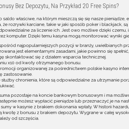
onusy Bez Depozytu, Na Przykład 20 Free Spins?
 saldo właściwe, na którym mieszczą się się nasze pieniądze, 
 że rozrywki karciane, takie w jaki sposób poker i blackjack, są 
 odpowiedzialne za liczenie ich. Jest owo możliwe dzięki czemu,
 komputer. Dzięki temu kasyna mogą monitorować wyniki gier i
e spośród najpopularniejszych pozycji w branży, uwielbianych p
wana jest elementarnymi zasadami, jakie powinno się spełnić
 skontaktować się z działem wsparcia technicznej.
aniu x10 od kwoty otrzymanego bonusu.
promocji organizowanej za pośrednictwem polskie kasyno in
ię zastosowanie.
służby chronienia, które są odpowiedzialne za utrzymanie porz
ukiwać.
suma pozostaje na koncie bankowym bonusowym i ma możliwo
astępnie możesz wypłacić pieniądze lub przeznaczyć je na nas
sumy w kasynie z brakiem dokonania wpłaty. W historii hazard
użą kwotę z bonusu z brakiem depozytu. Wygrane w całej wysoko
ależy od szczęścia.