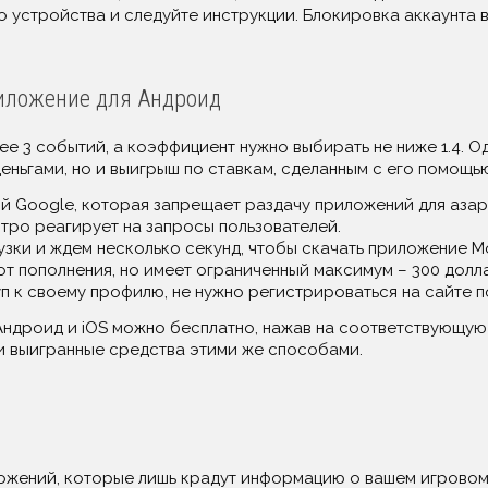
го устройства и следуйте инструкции. Блокировка аккаунта
риложение для Андроид
ее 3 событий, а коэффициент нужно выбирать не ниже 1.4. О
еньгами, но и выигрыш по ставкам, сделанным с его помощь
ой Google, которая запрещает раздачу приложений для азар
ро реагирует на запросы пользователей.
узки и ждем несколько секунд, чтобы скачать приложение Mo
от пополнения, но имеет ограниченный максимум – 300 долл
п к своему профилю, не нужно регистрироваться на сайте п
Андроид и iOS можно бесплатно, нажав на соответствующую 
и выигранные средства этими же способами.
ожений, которые лишь крадут информацию о вашем игровом 