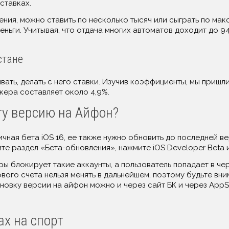
ставках.
ения, можно ставить по несколько тысяч или сыграть по ма
еньги. Учитывая, что отдача многих автоматов доходит до 9
стане
ать, делать с него ставки. Изучив коэффициенты, мы пришли
кера составляет около 4,9%.
ту версию на Айфон?
личная бета iOS 16, ее также нужно обновить до последней
е раздел «Бета-обновления», нажмите iOS Developer Beta и
ы блокирует такие аккаунты, а пользователь попадает в че
вого счета нельзя менять в дальнейшем, поэтому будьте вни
ановку версии на айфон можно и через сайт БК и через App
ах на спорт