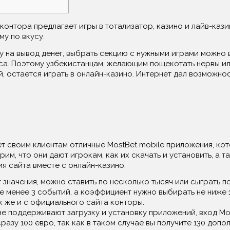
контора предлагает игры в тотализатор, казино и лайв-каз
му по вкусу.
ку на вывод денег, выбрать секцию с нужными играми можно 
са. Поэтому узбекистанцам, желающим пощекотать нервы ил
, остается играть в онлайн-казино. Интернет дал возможно
ы
т своим клиентам отличные MostBet mobile приложения, к
м, что они дают игрокам, как их скачать и установить, а та
я сайта вместе с онлайн-казино.
 значения, можно ставить по несколько тысяч или сыграть п
е менее 3 событий, а коэффициент нужно выбирать не ниже 1
к же и с официального сайта конторы.
не поддерживают загрузку и установку приложений, вход Mo
разу 100 евро, так как в таком случае вы получите 130 до