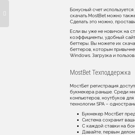
Бонусный счет используется
скачать MostBet можно также
Сделать это можно, простав
Если вы уже не новичок на с
коэффициенты, удобный сайт
беттеры. Вы можете их скача
беттеров, которым привычнее
Windows. Загрузка и пользо
MostBet Техподдержка
МостБет регистрация доступ
букмекера раньше. Среди мн
компьютеров, ноутбуков для
технологии SPA – одностран
Букмекер МостБет пред
Система сохранит ваши 
С каждой ставки на бон
Давайте, первым делом