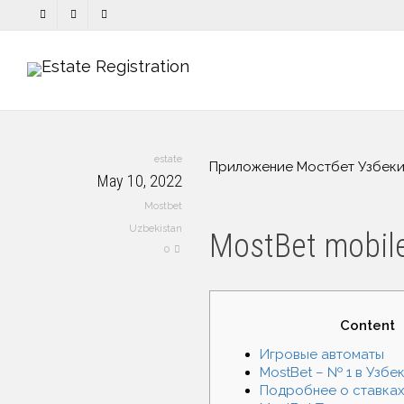
estate
Приложение Мостбет Узбекис
May 10, 2022
Mostbet
Uzbekistan
MostBet mobil
0
Content
Игровые автоматы
MostBet – № 1 в Узбе
Подробнее о ставках