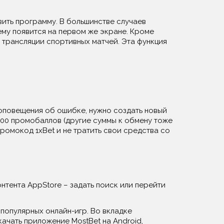
вить программу. В большинстве случаев
му появится на первом же экране. Кроме
 трансляции спортивных матчей. Эта функция
оповещения об ошибке, нужно создать новый
 100 промобаллов (другие суммы к обмену тоже
промокод 1xBet и не тратить свои средства со
нтента AppStore – задать поиск или перейти
популярных онлайн-игр. Во вкладке
качать приложение MostBet на Android,