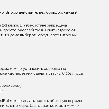
ино. Выбор действительно большой, каждый
в 2-3 клика. В Узбекистане запрещена
и просто расслабиться и снять стресс от
сть из дома выбирать среди сотен игорных
оторые можно установить совершенно
кже как через них сделать ставку. С 2014 года
о максимуму.
.4.
stBet можно делать через мобильную версию.
полнительных евро, благодаря которым можно