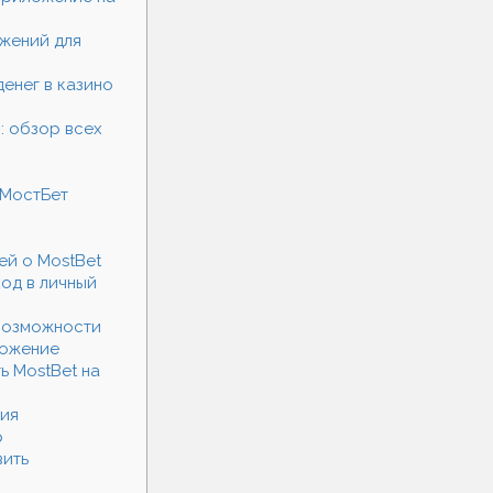
жений для
енег в казино
: обзор всех
 МостБет
й о MostBet
ход в личный
 возможности
ложение
ь MostBet на
ия
р
вить