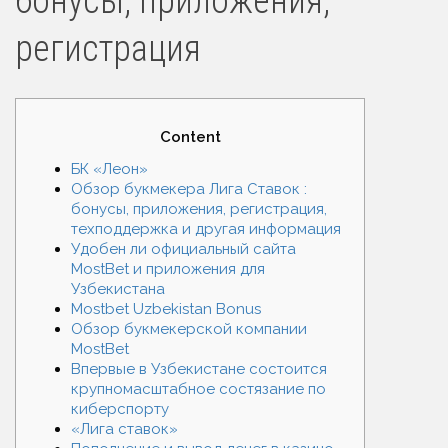
бонусы, приложения,
регистрация
Content
БК «Леон»
Обзор букмекера Лига Ставок :
бонусы, приложения, регистрация,
техподдержка и другая информация
Удобен ли официальный сайта
MostBet и приложения для
Узбекистана
Mostbet Uzbekistan Bonus
Обзор букмекерской компании
MostBet
Впервые в Узбекистане состоится
крупномасштабное состязание по
киберспорту
«Лига ставок»