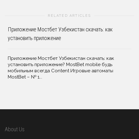
RELATED ARTICLES
Приложение Мостбет Узбекистан скачать: как
установить приложение
Приложение Мостбет Узбекистан скачать: как
установить приложение? MostBet mobile будь
мобильным всегда Content Игровые автоматы
MostBet – № 1...
About Us