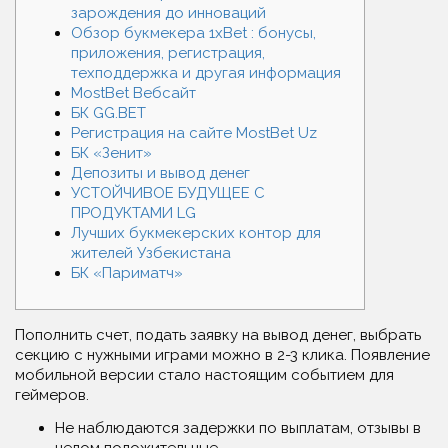
зарождения до инноваций
Обзор букмекера 1xBet : бонусы,
приложения, регистрация,
техподдержка и другая информация
MostBet Вебсайт
БК GG.BET
Регистрация на сайте MostBet Uz
БК «Зенит»
Депозиты и вывод денег
УСТОЙЧИВОЕ БУДУЩЕЕ С
ПРОДУКТАМИ LG
Лучших букмекерских контор для
жителей Узбекистана
БК «Париматч»
Пополнить счет, подать заявку на вывод денег, выбрать
секцию с нужными играми можно в 2-3 клика. Появление
мобильной версии стало настоящим событием для
геймеров.
Не наблюдаются задержки по выплатам, отзывы в
целом положительные.