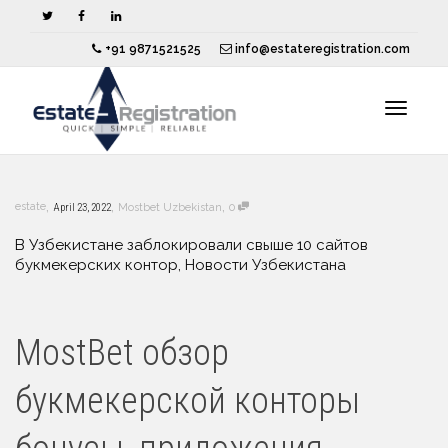
+91 9871521525
info@estateregistration.com
Toggle
,
,
,
estate
April 23, 2022
Mostbet Uzbekistan
0
navigat
В Узбекистане заблокировали свыше 10 сайтов
букмекерских контор, Новости Узбекистана
MostBet обзор
букмекерской конторы