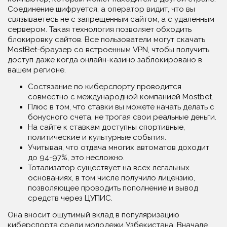
Соединение шифруется, а оператор видит, что вы
связываетесь не с запрещенным сайтом, а с удаленным
сервером. Такая технология позволяет обходить
блокировку сайтов. Все пользователи могут скачать
MostBet-браузер со встроенным VPN, чтобы получить
доступ даже когда онлайн-казино заблокировано в
вашем регионе.
Состязание по киберспорту проводится
совместно с международной компанией Mostbet.
Плюс в том, что ставки вы можете начать делать с
бонусного счета, не трогая свои реальные деньги.
На сайте к ставкам доступны спортивные,
политические и культурные события.
Учитывая, что отдача многих автоматов доходит
до 94-97%, это несложно.
Тотализатор существует на всех легальных
основаниях, в том числе получило лицензию,
позволяющее проводить пополнение и вывод
средств через ЦУПИС.
Она вносит ощутимый вклад в популяризацию
киберспорта среди молодежи Узбекистана. Вначале