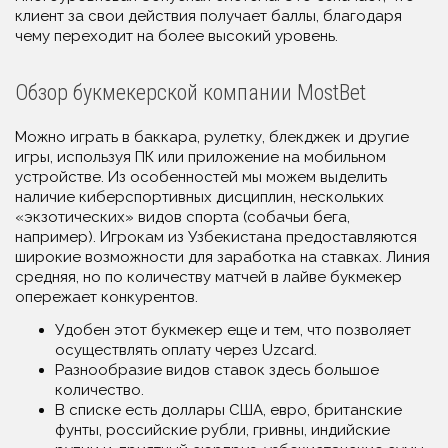
клиент за свои действия получает баллы, благодаря
чему переходит на более высокий уровень.
Обзор букмекерской компании MostBet
Можно играть в баккара, рулетку, блекджек и другие
игры, используя ПК или приложение на мобильном
устройстве. Из особенностей мы можем выделить
наличие киберспортивных дисциплин, нескольких
«экзотических» видов спорта (собачьи бега,
например). Игрокам из Узбекистана предоставляются
широкие возможности для заработка на ставках. Линия
средняя, но по количеству матчей в лайве букмекер
опережает конкурентов.
Удобен этот букмекер еще и тем, что позволяет
осуществлять оплату через Uzcard.
Разнообразие видов ставок здесь большое
количество.
В списке есть доллары США, евро, британские
фунты, российские рубли, гривны, индийские