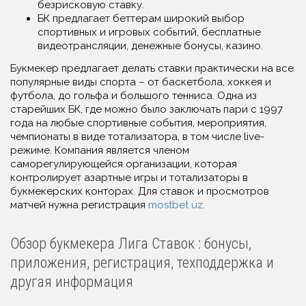
безрисковую ставку.
БК предлагает беттерам широкий выбор
спортивных и игровых событий, бесплатные
видеотрансляции, денежные бонусы, казино.
Букмекер предлагает делать ставки практически на все
популярные виды спорта – от баскетбола, хоккея и
футбола, до гольфа и большого тенниса. Одна из
старейших БК, где можно было заключать пари с 1997
года на любые спортивные события, мероприятия,
чемпионаты в виде тотализатора, в том числе live-
режиме. Компания является членом
саморегулирующейся организации, которая
контролирует азартные игры и тотализаторы в
букмекерских конторах. Для ставок и просмотров
матчей нужна регистрация
mostbet uz
.
Обзор букмекера Лига Ставок : бонусы,
приложения, регистрация, техподдержка и
другая информация