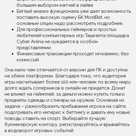
большим выбором матчей в лайве.
Беглый анализ функционала уже дает возможность
поставить высокую оценку БК MostBet, но
основные опции надо рассмотреть подробнее.
Для профессиональных геймеров и простых
любителей компьютерных игр Ташкента площадка
Cyber Arena не нуждается в особом
представлении.
Финансовые транзакции проходят мгновенно, без
комиссий.
Она мало чем отличается от версии для ПК и доступна
на обеих платформах. Благодаря тому, что аудитория
игры насчитывает более 100 млн человек по всему миру,
долго ждать соперников в онлайн не придется. Донат
не влияет на геймплей, за деньги можно купить только
предметы одежды и стикеры на оружие. Основная их
задача – разнообразить пребывание игрока на сайте,
подогревать его интерес к беттингу и давать ему новые
поводы ставить на спорт. Выбирайте лучшую
букмекерскую контору, регистрируйтесь и врывайтесь
в водоворот игровых событий.