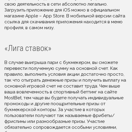
свою деятельность в сети абсолютно легально.
Загрузить приложение для iOS можно в официальном
магазине Apple – App Store. В мобильной версии сайта
ссылка для скачивания приложения находится в меню
профиля, в самом низу.
«Лига ставок»
В случае выигрыша пари с букмекером, вы сможете
перевести полученную сумму на основной счет. Как
правило, выполнить условия акции достаточно просто,
так что отыграть денежные призы и получить выплату на
основной игровой счет не составит труда. Чем выше
ваша вовлеченность в спортивный беттинг на сайте
MostBet, тем чаще вы будете получать индивидуальные
промокоды и другие поощрительные призы от
букмекерской конторы. За участие в которых
пользователи получают так называемые фрибеты/
фриспины или разнообразные призы. Участие
обязательно сопровождается особыми условиями,