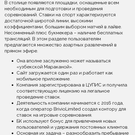
В столице появляются площадки, оснащенные всем
необходимым для подготовки и проведения
соревнований. Ставки на спорт характеризуются
достаточной широтой линии, высокими
коэффициентами, большим выбором матчей в лайве.
Несомненный плюс букмекера – наличие бесплатных
трансляций. В этом разделе пользователям
предлагаются множество азартных развлечений в
прямом эфире.
Она вполне заслуженно может называться
«узбекской Мараканой».
Сайт загружается один раз и работает как
мобильное приложение.
Компания зарегистрирована в ЦУПИС и получила
соответствующую лицензию на легальное
проведение ставок.
Деятельность компании начинается с 2016 года,
когда оператор BrivioLimited создал контору для
ставок на игровые соревнования.
БК используют бонус для привлечения новых
пользователей и удержания постоянных клиентов.
Основная их задача – разнообразить пребывание