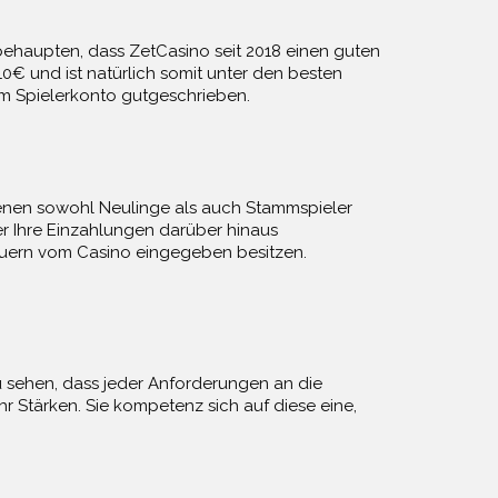
behaupten, dass ZetCasino seit 2018 einen guten
10€ und ist natürlich somit unter den besten
nem Spielerkonto gutgeschrieben.
 denen sowohl Neulinge als auch Stammspieler
er Ihre Einzahlungen darüber hinaus
euern vom Casino eingegeben besitzen.
u sehen, dass jeder Anforderungen an die
hr Stärken. Sie kompetenz sich auf diese eine,