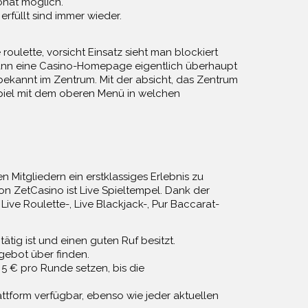
onat möglich.
füllt sind immer wieder.
roulette, vorsicht Einsatz sieht man blockiert
 kann eine Casino-Homepage eigentlich überhaupt
t bekannt im Zentrum. Mit der absicht, das Zentrum
spiel mit dem oberen Menü in welchen
 Mitgliedern ein erstklassiges Erlebnis zu
von ZetCasino ist Live Spieltempel. Dank der
ive Roulette-, Live Blackjack-, Pur Baccarat-
tätig ist und einen guten Ruf besitzt.
ngebot über finden.
5 € pro Runde setzen, bis die
ttform verfügbar, ebenso wie jeder aktuellen