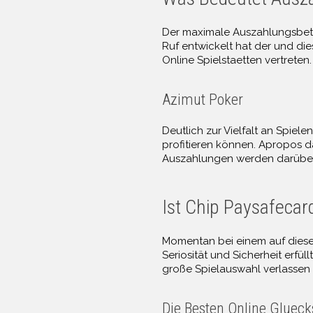
Der maximale Auszahlungsbetra
Ruf entwickelt hat der und die
Online Spielstaetten vertreten
Azimut Poker
Deutlich zur Vielfalt an Spie
profitieren können. Apropos d
Auszahlungen werden darüber 
Ist Chip Paysafecar
Momentan bei einem auf diese 
Seriosität und Sicherheit erfü
große Spielauswahl verlassen 
Die Besten Online Gluec