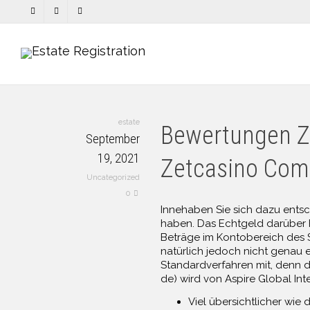
estate
Bewertungen Z
September
19, 2021
Zetcasino Com
Uncategorized
0
Innehaben Sie sich dazu ents
haben. Das Echtgeld darüber h
Beträge im Kontobereich des S
natürlich jedoch nicht genau e
Standardverfahren mit, denn dar
de) wird von Aspire Global Inte
Viel übersichtlicher wie