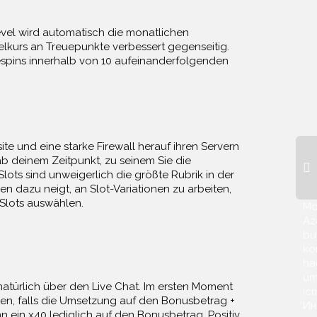
evel wird automatisch die monatlichen
lkurs an Treuepunkte verbessert gegenseitig.
espins innerhalb von 10 aufeinanderfolgenden
te und eine starke Firewall herauf ihren Servern
 deinem Zeitpunkt, zu seinem Sie die
lots sind unweigerlich die größte Rubrik in der
n dazu neigt, an Slot-Variationen zu arbeiten,
-Slots auswählen.
Mo
Az
bu
ko
ha
üm
 natürlich über den Live Chat. Im ersten Moment
ic
en, falls die Umsetzung auf den Bonusbetrag +
Ин
 ein x40 lediglich auf den Bonusbetrag. Positiv