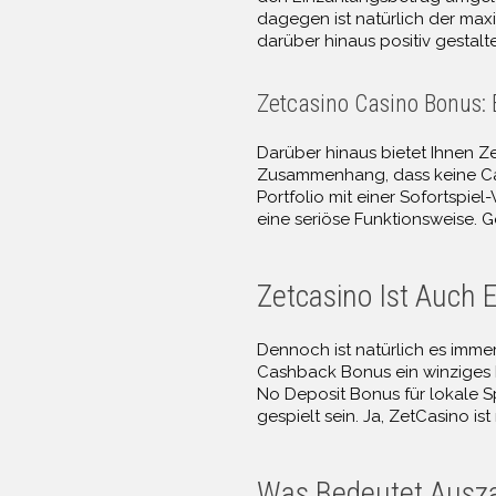
dagegen ist natürlich der max
darüber hinaus positiv gestal
Zetcasino Casino Bonus:
Darüber hinaus bietet Ihnen 
Zusammenhang, dass keine Cas
Portfolio mit einer Sofortspiel
eine seriöse Funktionsweise. 
Zetcasino Ist Auch 
Dennoch ist natürlich es immer
Cashback Bonus ein winziges 
No Deposit Bonus für lokale Sp
gespielt sein. Ja, ZetCasino is
Was Bedeutet Ausz