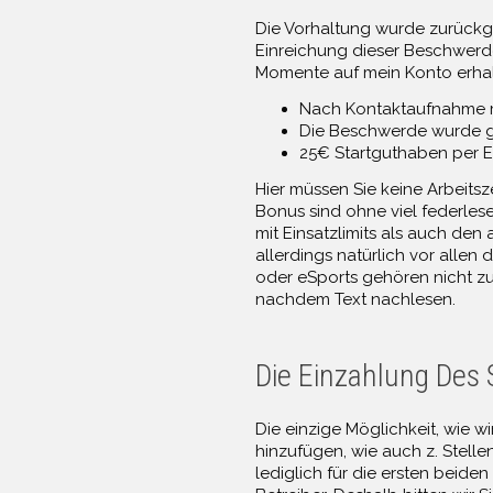
Die Vorhaltung wurde zurückge
Einreichung dieser Beschwerde
Momente auf mein Konto erhalte
Nach Kontaktaufnahme mi
Die Beschwerde wurde gelö
25€ Startguthaben per E
Hier müssen Sie keine Arbeits
Bonus sind ohne viel federles
mit Einsatzlimits als auch de
allerdings natürlich vor allen
oder eSports gehören nicht zu
nachdem Text nachlesen.
Die Einzahlung Des
Die einzige Möglichkeit, wie w
hinzufügen, wie auch z. Stel
lediglich für die ersten beide