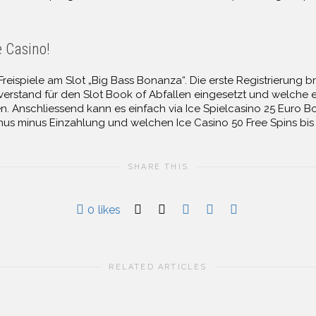
e Casino!
reispiele am Slot „Big Bass Bonanza“. Die erste Registrierung 
hverstand für den Slot Book of Abfallen eingesetzt und welche 
 Anschliessend kann es einfach via Ice Spielcasino 25 Euro B
us minus Einzahlung und welchen Ice Casino 50 Free Spins bis
SHARE THIS
0
likes
RELATED ARTICLES