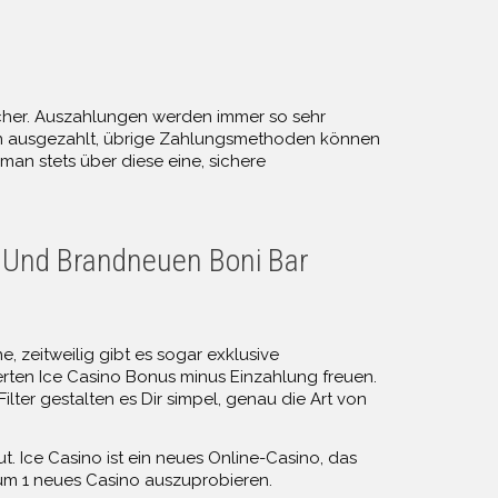
cher. Auszahlungen werden immer so sehr
den ausgezahlt, übrige Zahlungsmethoden können
an stets über diese eine, sichere
n Und Brandneuen Boni Bar
, zeitweilig gibt es sogar exklusive
erten Ice Casino Bonus minus Einzahlung freuen.
lter gestalten es Dir simpel, genau die Art von
. Ice Casino ist ein neues Online-Casino, das
s, um 1 neues Casino auszuprobieren.