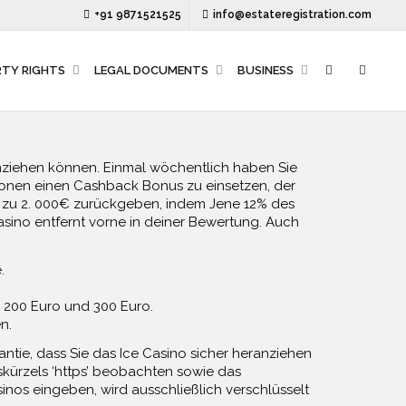
+91 9871521525
info@estateregistration.com
RTY RIGHTS
LEGAL DOCUMENTS
BUSINESS
nziehen können. Einmal wöchentlich haben Sie
ionen einen Cashback Bonus zu einsetzen, der
is zu 2. 000€ zurückgeben, indem Jene 12% des
sino entfernt vorne in deiner Bewertung. Auch
.
200 Euro und 300 Euro.
n.
ntie, dass Sie das Ice Casino sicher heranziehen
skürzels ‘https’ beobachten sowie das
inos eingeben, wird ausschließlich verschlüsselt