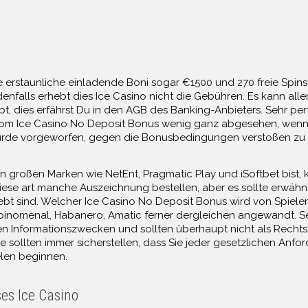
 erstaunliche einladende Boni sogar €1500 und 270 freie Spin
denfalls erhebt dies Ice Casino nicht die Gebühren. Es kann all
, dies erfährst Du in den AGB des Banking-Anbieters. Sehr perfekt 
 vom Ice Casino No Deposit Bonus wenig ganz abgesehen, wenn 
urde vorgeworfen, gegen die Bonusbedingungen verstoßen zu h
 großen Marken wie NetEnt, Pragmatic Play und iSoftbet bist, 
iese art manche Auszeichnung bestellen, aber es sollte erwähnt
ebt sind. Welcher Ice Casino No Deposit Bonus wird von Spie
pinomenal, Habanero, Amatic ferner dergleichen angewandt. S
nen Informationszwecken und sollten überhaupt nicht als Rech
 sollten immer sicherstellen, dass Sie jeder gesetzlichen Anf
elen beginnen.
ses Ice Casino