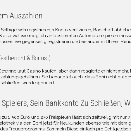
Dem Auszahlen
Selbige sich registrieren, 1 Konto verifizieren, Barschaft abheb
 Sie so viel wie möglich an bestimmten Automaten spielen müsse
 müssen Sie gegenseitig registrieren und einander mit Ihrem Be
estbericht & Bonus (
Gewinne laut Casino kaufen, aber dann reagierte er nicht mehr. D
nzahlungsgebühren. Sie behauptet auch, dass Boni nicht gutge
schließen, wurde ignoriert.
 Spielers, Sein Bankkonto Zu Schließen,
u 1. 500 Euro und 270 Freispielen lässt sich zeitweilig mit nur 7
elothek via den Boni jetzt für Neukunden ebenso wie mit dem g
 des Treueprogramms. Sammeln Diese einfach pro Echtgeldspiel