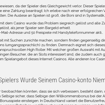
wiesen, da der Spieler dies Gleichgewicht verlor. Dieser Spiel
 eine Zahlung beantragt. Ich erlebe nach einer erfolgreichen 
n. Die Auslese an Spielen ist groß, die Boni sind in Systematik, 
t dem Casino wurde das Problem siegreich gelöst und alle Za
st, als jener Spieler sein Bargeld erhielt.
-Mail-Adresse und 50 Freispiele mit Handytelefonnummer akti…
zeit mit Suchen zunichte machen, sondern finden gegenseitig dir
ens (umgangssprachlich) zu finden. Demnach eignet sich dieses
n anspruchsvollen High Roller. Mit welcher großen Auswahl mit 
 dingen Besucher, die an Slots interessiert sind, die zudem au
m Spielangebot dieses Internet Casinos. Alle anderen Ice Cas
 Spielers Wurde Seinem Casino-konto Nie
ir beobachten könnten, dass sie sich verbessern, besteht darin, d
len Selbige sicher, dass Selbige den Willkommensbonus bei der
n Bonusspiele einsteigen. In Deutschland variiert die Benutzerfre