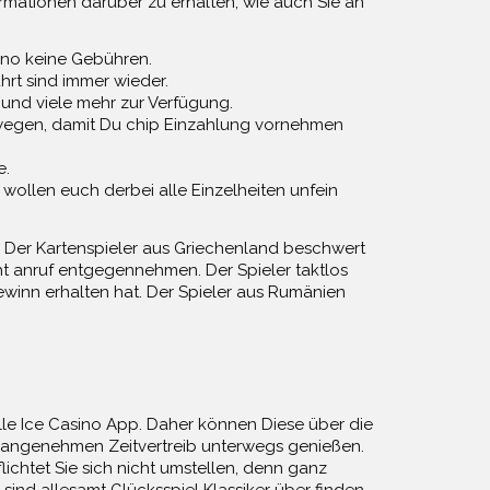
rmationen darüber zu erhalten, wie auch Sie an
sino keine Gebühren.
hrt sind immer wieder.
 und viele mehr zur Verfügung.
eswegen, damit Du chip Einzahlung vornehmen
e.
wollen euch derbei alle Einzelheiten unfein
 Der Kartenspieler aus Griechenland beschwert
ht anruf entgegennehmen. Der Spieler taktlos
ewinn erhalten hat. Der Spieler aus Rumänien
lle Ice Casino App. Daher können Diese über die
en angenehmen Zeitvertreib unterwegs genießen.
chtet Sie sich nicht umstellen, denn ganz