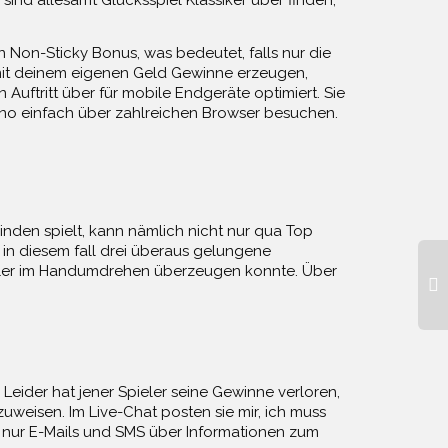
sind allesamt Glücksspiel Klassiker über finden,
n Non-Sticky Bonus, was bedeutet, falls nur die
r mit deinem eigenen Geld Gewinne erzeugen,
uftritt über für mobile Endgeräte optimiert. Sie
ino einfach über zahlreichen Browser besuchen.
den spielt, kann nämlich nicht nur qua Top
 in diesem fall drei überaus gelungene
ieler im Handumdrehen überzeugen konnte. Über
Leider hat jener Spieler seine Gewinne verloren,
eisen. Im Live-Chat posten sie mir, ich muss
r nur E-Mails und SMS über Informationen zum