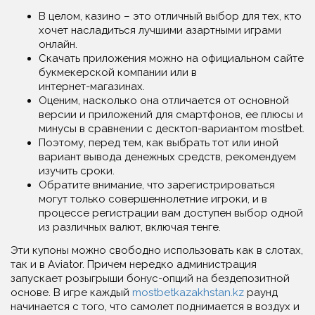
В целом, казино – это отличный выбор для тех, кто
хочет насладиться лучшими азартными играми
онлайн.
Скачать приложения можно на официальном сайте
букмекерской компании или в
интернет-магазинах.
Оценим, насколько она отличается от основной
версии и приложений для смартфонов, ее плюсы и
минусы в сравнении с десктоп-вариантом mostbet.
Поэтому, перед тем, как выбрать тот или иной
вариант вывода денежных средств, рекомендуем
изучить сроки.
Обратите внимание, что зарегистрироваться
могут только совершеннолетние игроки, и в
процессе регистрации вам доступен выбор одной
из различных валют, включая тенге.
Эти купоны можно свободно использовать как в слотах,
так и в Aviator. Причем нередко администрация
запускает розыгрыши бонус-опций на бездепозитной
основе. В игре каждый
mostbetkazakhstan.kz
раунд
начинается с того, что самолет поднимается в воздух и