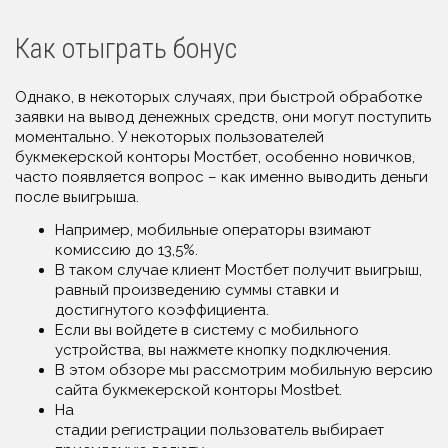
Как отыграть бонус
Однако, в некоторых случаях, при быстрой обработке
заявки на вывод денежных средств, они могут поступить
моментально. У некоторых пользователей
букмекерской конторы Мостбет, особенно новичков,
часто появляется вопрос – как именно выводить деньги
после выигрыша.
Например, мобильные операторы взимают
комиссию до 13,5%.
В таком случае клиент Мостбет получит выигрыш,
равный произведению суммы ставки и
достигнутого коэффициента.
Если вы войдете в систему с мобильного
устройства, вы нажмете кнопку подключения.
В этом обзоре мы рассмотрим мобильную версию
сайта букмекерской конторы Mostbet.
На
стадии регистрации пользователь выбирает