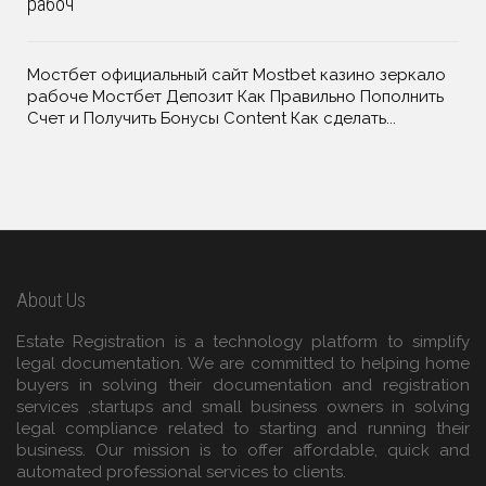
рабоч
Мостбет официальный сайт Mostbet казино зеркало
рабоче Мостбет Депозит Как Правильно Пополнить
Счет и Получить Бонусы Content Как сделать...
About Us
Estate Registration is a technology platform to simplify
legal documentation. We are committed to helping home
buyers in solving their documentation and registration
services ,startups and small business owners in solving
legal compliance related to starting and running their
business. Our mission is to offer affordable, quick and
automated professional services to clients.