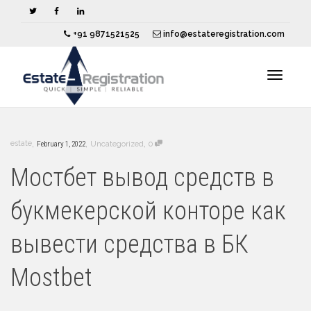
+91 9871521525
info@estateregistration.com
Toggle
,
,
,
estate
February 1, 2022
Uncategorized
0
navigat
Мостбет вывод средств в
букмекерской конторе как
вывести средства в БК
Mostbet