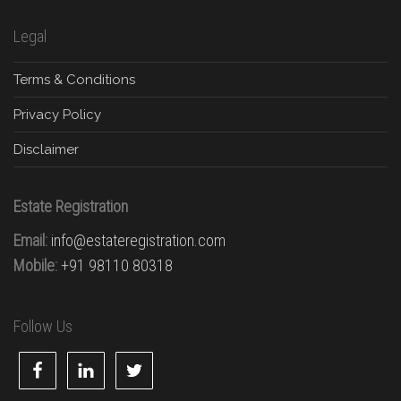
Legal
Terms & Conditions
Privacy Policy
Disclaimer
Estate Registration
Email:
info@estateregistration.com
Mobile:
+91 98110 80318
Follow Us