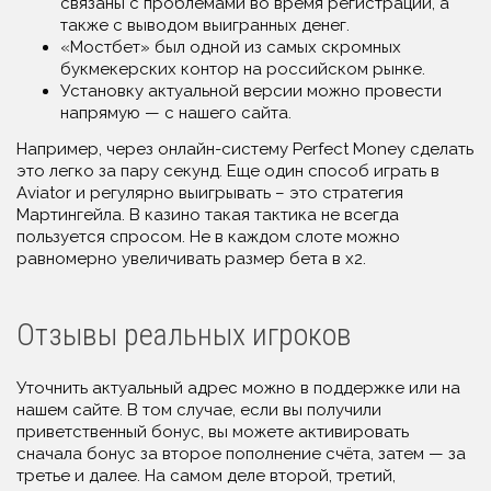
связаны с проблемами во время регистрации, а
также с выводом выигранных денег.
«Мостбет» был одной из самых скромных
букмекерских контор на российском рынке.
Установку актуальной версии можно провести
напрямую — с нашего сайта.
Например, через онлайн-систему Perfect Money сделать
это легко за пару секунд. Еще один способ играть в
Aviator и регулярно выигрывать – это стратегия
Мартингейла. В казино такая тактика не всегда
пользуется спросом. Не в каждом слоте можно
равномерно увеличивать размер бета в х2.
Отзывы реальных игроков
Уточнить актуальный адрес можно в поддержке или на
нашем сайте. В том случае, если вы получили
приветственный бонус, вы можете активировать
сначала бонус за второе пополнение счёта, затем — за
третье и далее. На самом деле второй, третий,