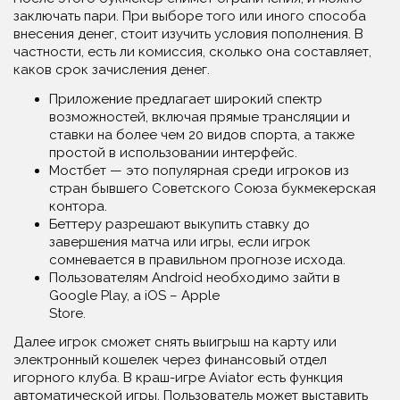
заключать пари. При выборе того или иного способа
внесения денег, стоит изучить условия пополнения. В
частности, есть ли комиссия, сколько она составляет,
каков срок зачисления денег.
Приложение предлагает широкий спектр
возможностей, включая прямые трансляции и
ставки на более чем 20 видов спорта, а также
простой в использовании интерфейс.
Мостбет — это популярная среди игроков из
стран бывшего Советского Союза букмекерская
контора.
Беттеру разрешают выкупить ставку до
завершения матча или игры, если игрок
сомневается в правильном прогнозе исхода.
Пользователям Android необходимо зайти в
Google Play, а iOS – Apple
Store.
Далее игрок сможет снять выигрыш на карту или
электронный кошелек через финансовый отдел
игорного клуба. В краш-игре Aviator есть функция
автоматической игры. Пользователь может выставить