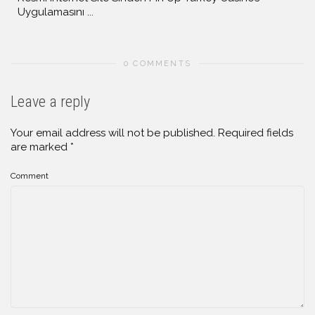
Uygulamasını ️...
0 COMMENTS
Leave a reply
Your email address will not be published.
Required fields
are marked
*
Comment