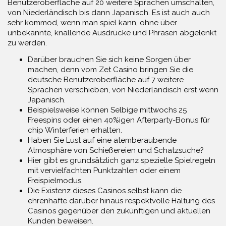
Benutzeroberfläche auf 20 weitere Sprachen umschalten,
von Niederländisch bis dann Japanisch. Es ist auch auch
sehr kommod, wenn man spiel kann, ohne über
unbekannte, knallende Ausdrücke und Phrasen abgelenkt
zu werden.
Darüber brauchen Sie sich keine Sorgen über
machen, denn vom Zet Casino bringen Sie die
deutsche Benutzeroberfläche auf 7 weitere
Sprachen verschieben, von Niederländisch erst wenn
Japanisch.
Beispielsweise können Selbige mittwochs 25
Freespins oder einen 40%igen Afterparty-Bonus für
chip Winterferien erhalten.
Haben Sie Lust auf eine atemberaubende
Atmosphäre von Schießereien und Schatzsuche?
Hier gibt es grundsätzlich ganz spezielle Spielregeln
mit vervielfachten Punktzahlen oder einem
Freispielmodus.
Die Existenz dieses Casinos selbst kann die
ehrenhafte darüber hinaus respektvolle Haltung des
Casinos gegenüber den zukünftigen und aktuellen
Kunden beweisen.