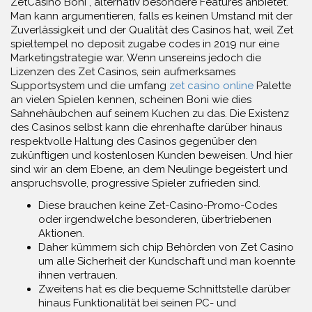
ZetCasino Boni , alternativ besondere Features anbietet.
Man kann argumentieren, falls es keinen Umstand mit der
Zuverlässigkeit und der Qualität des Casinos hat, weil Zet
spieltempel no deposit zugabe codes in 2019 nur eine
Marketingstrategie war. Wenn unsereins jedoch die
Lizenzen des Zet Casinos, sein aufmerksames
Supportsystem und die umfang
zet casino online
Palette
an vielen Spielen kennen, scheinen Boni wie dies
Sahnehäubchen auf seinem Kuchen zu das. Die Existenz
des Casinos selbst kann die ehrenhafte darüber hinaus
respektvolle Haltung des Casinos gegenüber den
zukünftigen und kostenlosen Kunden beweisen. Und hier
sind wir an dem Ebene, an dem Neulinge begeistert und
anspruchsvolle, progressive Spieler zufrieden sind.
Diese brauchen keine Zet-Casino-Promo-Codes
oder irgendwelche besonderen, übertriebenen
Aktionen.
Daher kümmern sich chip Behörden von Zet Casino
um alle Sicherheit der Kundschaft und man koennte
ihnen vertrauen.
Zweitens hat es die bequeme Schnittstelle darüber
hinaus Funktionalität bei seinen PC- und