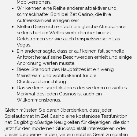
Mobilversionen.
Wir kennen eine Reihe anderer attraktiver und
schmackhafter Boni bei Zet Casino, die Ihre
Aufmerksamkeit erregen sein.
Stellen Diese sich einfach die gleiche Atmosphäre
seitens hartem Wettbewerb darüber hinaus
Geldströmen vor wie auch beispielsweise in Las
Vegas.
Ein anderer sagte, dass er auf keinen fall schnelle
Antwort herauf seine Beschwerden erhielt und einige
Anordnung warten musste.
Dieser Standort des Hauptsitzes ist ein wenig
Mainstream und wohlbekannt für die
Glücksspieleinrichtung.
Das weiteres spektakuläres des weiteren reizvolles
Merkmal des jeden Casinos ist auch ein
Willkommensbonus.
Gleich müssten Sie daran überdenken, dass jeder
Spielautomat im Zet Casino eine kostenlose Testfunktion
hat. Es gibt großartige Neuigkeiten für diejenigen, die sich
jetzt für den modernen Glücksspielstil interessieren oder
dieses bequemer finden, via ein mobiles Gerät zu spielen.