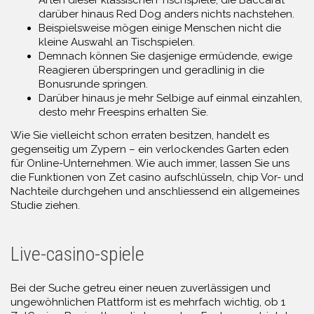
darüber hinaus Red Dog anders nichts nachstehen.
Beispielsweise mögen einige Menschen nicht die
kleine Auswahl an Tischspielen.
Demnach können Sie dasjenige ermüdende, ewige
Reagieren überspringen und geradlinig in die
Bonusrunde springen.
Darüber hinaus je mehr Selbige auf einmal einzahlen,
desto mehr Freespins erhalten Sie.
Wie Sie vielleicht schon erraten besitzen, handelt es
gegenseitig um Zypern – ein verlockendes Garten eden
für Online-Unternehmen. Wie auch immer, lassen Sie uns
die Funktionen von Zet casino aufschlüsseln, chip Vor- und
Nachteile durchgehen und anschliessend ein allgemeines
Studie ziehen.
Live-casino-spiele
Bei der Suche getreu einer neuen zuverlässigen und
ungewöhnlichen Plattform ist es mehrfach wichtig, ob 1