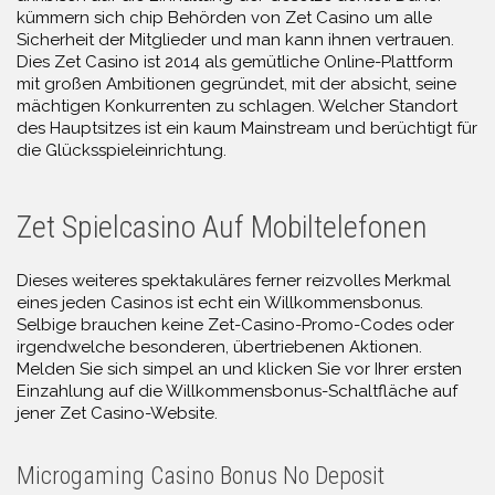
kümmern sich chip Behörden von Zet Casino um alle
Sicherheit der Mitglieder und man kann ihnen vertrauen.
Dies Zet Casino ist 2014 als gemütliche Online-Plattform
mit großen Ambitionen gegründet, mit der absicht, seine
mächtigen Konkurrenten zu schlagen. Welcher Standort
des Hauptsitzes ist ein kaum Mainstream und berüchtigt für
die Glücksspieleinrichtung.
Zet Spielcasino Auf Mobiltelefonen
Dieses weiteres spektakuläres ferner reizvolles Merkmal
eines jeden Casinos ist echt ein Willkommensbonus.
Selbige brauchen keine Zet-Casino-Promo-Codes oder
irgendwelche besonderen, übertriebenen Aktionen.
Melden Sie sich simpel an und klicken Sie vor Ihrer ersten
Einzahlung auf die Willkommensbonus-Schaltfläche auf
jener Zet Casino-Website.
Microgaming Casino Bonus No Deposit