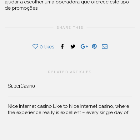
ajudar a escolher uma operadora que oferece este tipo
de promoções.
SHARE THIS
0
likes
RELATED ARTICLES
SuperCasino
Nice Internet casino Like to Nice Internet casino, where
the experience really is excellent – every single day of...