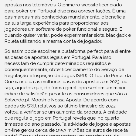
apostas nos telemóveis. O primeiro website licenciado
para poker em Portugal dispensa apresentações. É uma
das marcas mais conhecidas mundialmente, e beneficia
da sua larga experiência para proporcionar aos
jogadores um software de poker funcional e seguro. E
quando quiser variar, pode experimentar slots, blackjack e
Roleta utilizando a mesma conta de jogador.
Só assim pode escolher a plataforma perfect para si entre
as casas de apostas legais em Portugal. Para isso,
necessitam de cumprir determinados requisitos e,
consequentemente, obter licenciamento do Serviço de
Regulação e Inspeção de Jogos (SRIJ). O Top do Portal da
Queixa indica as melhores casas de apostas em 2023, ou
seja, aquelas que, de forma geral, apresentam um maior
índice de satisfação perante os consumidores que são a
Solverde.pt, Moosh e Nossa Aposta. De acordo com
dados do SRIJ, relativos ao último trimestre de 2022,
voltou a verificar-se um aumento da procura. A entidade
que regula o jogo em Portugal revela que, no quarto
trimestre do ano passado, “a atividade de jogos e apostas
on-line gerou cerca de 195,3 milhões de euros de receita