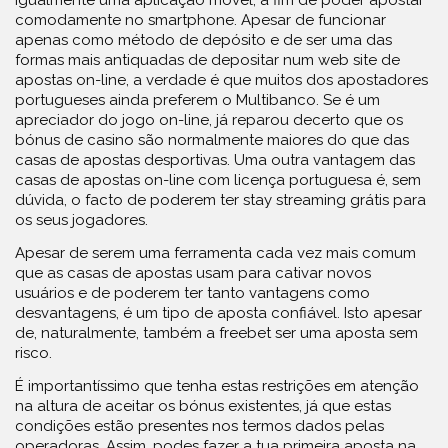
igualmente uma aplicação móvel, a fim de poder apostar
comodamente no smartphone. Apesar de funcionar
apenas como método de depósito e de ser uma das
formas mais antiquadas de depositar num web site de
apostas on-line, a verdade é que muitos dos apostadores
portugueses ainda preferem o Multibanco. Se é um
apreciador do jogo on-line, já reparou decerto que os
bónus de casino são normalmente maiores do que das
casas de apostas desportivas. Uma outra vantagem das
casas de apostas on-line com licença portuguesa é, sem
dúvida, o facto de poderem ter stay streaming grátis para
os seus jogadores.
Apesar de serem uma ferramenta cada vez mais comum
que as casas de apostas usam para cativar novos
usuários e de poderem ter tanto vantagens como
desvantagens, é um tipo de aposta confiável. Isto apesar
de, naturalmente, também a freebet ser uma aposta sem
risco.
É importantíssimo que tenha estas restrições em atenção
na altura de aceitar os bónus existentes, já que estas
condições estão presentes nos termos dados pelas
operadoras. Assim, podes fazer a tua primeira aposta na