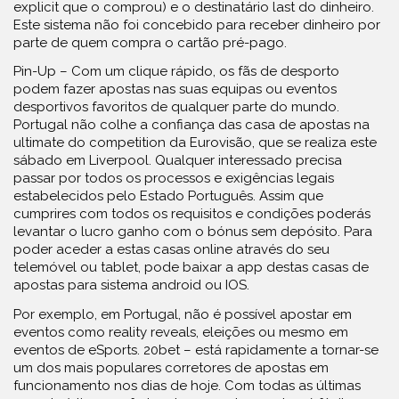
explicit que o comprou) e o destinatário last do dinheiro.
Este sistema não foi concebido para receber dinheiro por
parte de quem compra o cartão pré-pago.
Pin-Up – Com um clique rápido, os fãs de desporto
podem fazer apostas nas suas equipas ou eventos
desportivos favoritos de qualquer parte do mundo.
Portugal não colhe a confiança das casa de apostas na
ultimate do competition da Eurovisão, que se realiza este
sábado em Liverpool. Qualquer interessado precisa
passar por todos os processos e exigências legais
estabelecidos pelo Estado Português. Assim que
cumprires com todos os requisitos e condições poderás
levantar o lucro ganho com o bónus sem depósito. Para
poder aceder a estas casas online através do seu
telemóvel ou tablet, pode baixar a app destas casas de
apostas para sistema android ou IOS.
Por exemplo, em Portugal, não é possível apostar em
eventos como reality reveals, eleições ou mesmo em
eventos de eSports. 20bet – está rapidamente a tornar-se
um dos mais populares corretores de apostas em
funcionamento nos dias de hoje. Com todas as últimas