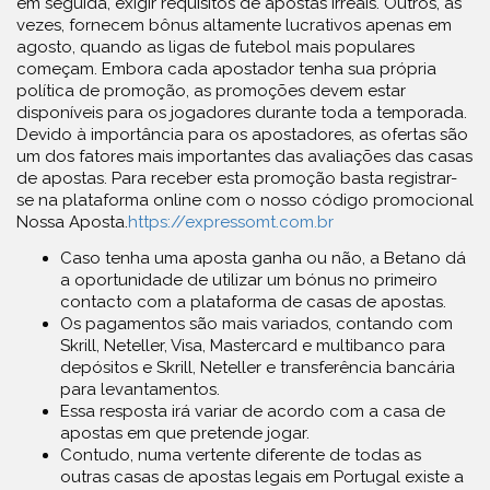
em seguida, exigir requisitos de apostas irreais. Outros, às
vezes, fornecem bônus altamente lucrativos apenas em
agosto, quando as ligas de futebol mais populares
começam. Embora cada apostador tenha sua própria
política de promoção, as promoções devem estar
disponíveis para os jogadores durante toda a temporada.
Devido à importância para os apostadores, as ofertas são
um dos fatores mais importantes das avaliações das casas
de apostas. Para receber esta promoção basta registrar-
se na plataforma online com o nosso código promocional
Nossa Aposta.
https://expressomt.com.br
Caso tenha uma aposta ganha ou não, a Betano dá
a oportunidade de utilizar um bónus no primeiro
contacto com a plataforma de casas de apostas.
Os pagamentos são mais variados, contando com
Skrill, Neteller, Visa, Mastercard e multibanco para
depósitos e Skrill, Neteller e transferência bancária
para levantamentos.
Essa resposta irá variar de acordo com a casa de
apostas em que pretende jogar.
Contudo, numa vertente diferente de todas as
outras casas de apostas legais em Portugal existe a