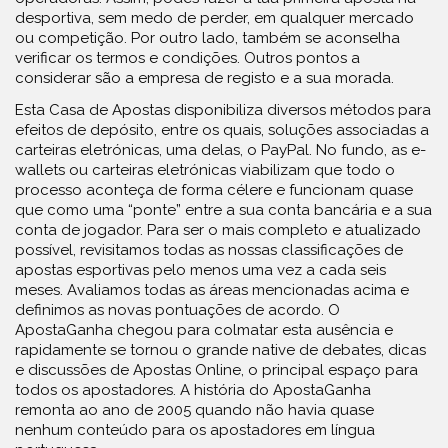
desportiva, sem medo de perder, em qualquer mercado
ou competição. Por outro lado, também se aconselha
verificar os termos e condições. Outros pontos a
considerar são a empresa de registo e a sua morada.
Esta Casa de Apostas disponibiliza diversos métodos para
efeitos de depósito, entre os quais, soluções associadas a
carteiras eletrónicas, uma delas, o PayPal. No fundo, as e-
wallets ou carteiras eletrónicas viabilizam que todo o
processo aconteça de forma célere e funcionam quase
que como uma “ponte” entre a sua conta bancária e a sua
conta de jogador. Para ser o mais completo e atualizado
possível, revisitamos todas as nossas classificações de
apostas esportivas pelo menos uma vez a cada seis
meses. Avaliamos todas as áreas mencionadas acima e
definimos as novas pontuações de acordo. O
ApostaGanha chegou para colmatar esta ausência e
rapidamente se tornou o grande native de debates, dicas
e discussões de Apostas Online, o principal espaço para
todos os apostadores. A história do ApostaGanha
remonta ao ano de 2005 quando não havia quase
nenhum conteúdo para os apostadores em língua