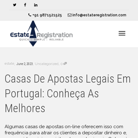
+91 9871521525
info@estateregistration.com
Toggle
,
,
,
estate
June 2, 2023
Uncategorized
0
navigat
Casas De Apostas Legais Em
Portugal: Conheça As
Melhores
Algumas casas de apostas on-line oferecem isso com
frequência para atrair os clientes a depositar dinheiro e,