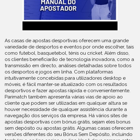
As casas de apostas desportivas oferecem uma grande
variedade de desportos e eventos por onde escolher, tais
como futebol, basquetebol, ténis ou cricket. Além disso,
os clientes beneficiarão de tecnologia inovadora, como a
transmissão em directo, análises detalhadas sobre todos
os desportos e jogos em linha. Com plataformas
intuitivamente concebidas para utilizadores desktop e
móveis, é fácil manter-se atualizado com os resultados
desportivos e fazer apostas rápida e convenientemente.
Parimatch também apresenta várias vias de apoio ao
cliente que podem ser utilizadas em qualquer altura se
houver necessidade de qualquer assistência durante a
navegação dos serviços da empresa. Há vários sites de
apostas desportivas com bónus grátis, sejam eles bonus
sem depósito ou apostas grátis. Algumas casas oferecem
versões diferentes do seu Bónus Sem Depósito, incluindo