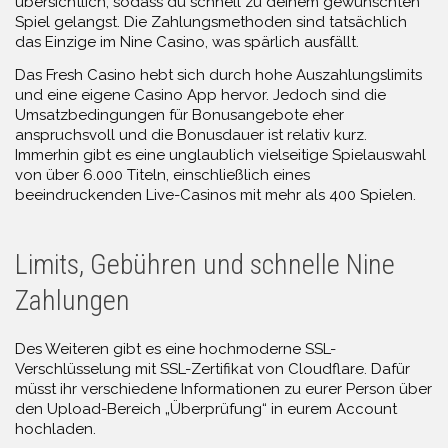
übersichtlich, sodass du schnell zu deinem gewünschten
Spiel gelangst. Die Zahlungsmethoden sind tatsächlich
das Einzige im Nine Casino, was spärlich ausfällt.
Das Fresh Casino hebt sich durch hohe Auszahlungslimits
und eine eigene Casino App hervor. Jedoch sind die
Umsatzbedingungen für Bonusangebote eher
anspruchsvoll und die Bonusdauer ist relativ kurz.
Immerhin gibt es eine unglaublich vielseitige Spielauswahl
von über 6.000 Titeln, einschließlich eines
beeindruckenden Live-Casinos mit mehr als 400 Spielen.
Limits, Gebühren und schnelle Nine
Zahlungen
Des Weiteren gibt es eine hochmoderne SSL-
Verschlüsselung mit SSL-Zertifikat von Cloudflare. Dafür
müsst ihr verschiedene Informationen zu eurer Person über
den Upload-Bereich „Überprüfung“ in eurem Account
hochladen.