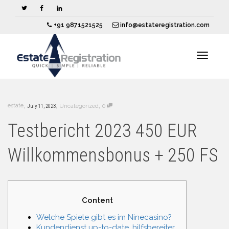
+91 9871521525
info@estateregistration.com
Toggle
,
,
,
estate
July 11, 2023
Uncategorized
0
navigat
Testbericht 2023 450 EUR
Willkommensbonus + 250 FS
Content
Welche Spiele gibt es im Ninecasino?
Kundendienst up-to-date, hilfsbereiter