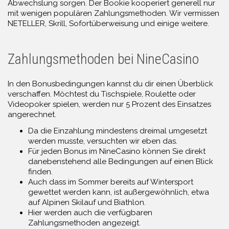
Abwechslung sorgen. Der Bookie kooperiert generell nur
mit wenigen populären Zahlungsmethoden. Wir vermissen
NETELLER, Skrill, Sofortüberweisung und einige weitere.
Zahlungsmethoden bei NineCasino
In den Bonusbedingungen kannst du dir einen Überblick
verschaffen. Möchtest du Tischspiele, Roulette oder
Videopoker spielen, werden nur 5 Prozent des Einsatzes
angerechnet.
Da die Einzahlung mindestens dreimal umgesetzt
werden musste, versuchten wir eben das.
Für jeden Bonus im NineCasino können Sie direkt
danebenstehend alle Bedingungen auf einen Blick
finden.
Auch dass im Sommer bereits auf Wintersport
gewettet werden kann, ist außergewöhnlich, etwa
auf Alpinen Skilauf und Biathlon.
Hier werden auch die verfügbaren
Zahlungsmethoden angezeigt.