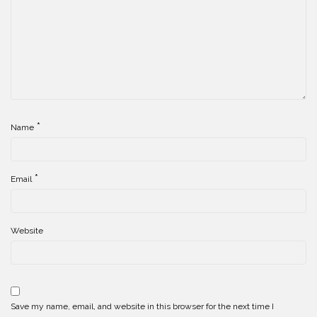
*
Name
*
Email
Website
Save my name, email, and website in this browser for the next time I