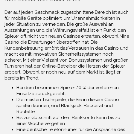
Der auf jeden Geschmack zugeschnittene Bereich ist auch
für mobile Geräte optimiert, um Unannehmlichkeiten in
jeder Situation zu vermeiden. Die große Auswahl an
Auszahlungen und die Währungsvielfalt ist ein Punkt, den
Spieler oft nicht von neuen Casinos erwarten, obwohl Nine
Casino die Erwartungen übertroffen hat. Die
Kundenbetreuung erhöht das Vertrauen in das Casino und
macht es mit innovativen Sicherheitssystemen noch
sicherer. Mit einer Vielzahl von Bonussystemen und großen
Turnieren hat der Online-Betreiber die Herzen der Spieler
erobert. Obwohl er noch neu auf dem Markt ist, liegt er
bereits im Trend.
Bei dem bekommen Spieler 20 % der verlorenen
Einsätze zurückgezahlt.
Die meisten Tischspiele, die Sie in diesem Casino
spielen können, sind Blackjack, Baccarat und
Roulette.
Bis zur Gutschrift auf dem Bankkonto kann bis zu
einer Woche vergehen.
Eine deutsche Telefonnumer für die Ansprache des