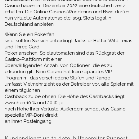
Casino haben im Dezember 2022 eine deutsche Lizenz
erhalten. Die Online Casinos Wunderino und Bwin dürfen
nun virtuelle Automatenspiele, sog. Slots legal in
Deutschland anbieten.
Wenn Sie ein Pokerfan
sind, sollten Sie sich unbedingt Jacks or Better, Wild Texas
und Three Card
Poker ansehen. Spielautomaten sind das Rückgrat der
Casino-Plattform mit einer
überwältigenden Anzahl von Optionen, die es zu
erkunden gilt. Nine Casino hat kein separates VIP-
Programm, das verschiedene Stufen und Ränge
umfasst. Vielmehr zieht es der Betreiber vor, alle Spieler mit
einem täglichen
Cashback zu belohnen. Die Höhe des Cashbacks liegt
zwischen 10 % und 20 %, je
nach Höhe Ihrer Verluste. Außerdem sendet das Casino
spezielle VIP-Boni direkt
an Ihren Posteingang.
Kundendienst up-to-date, hilfsbereiter Support