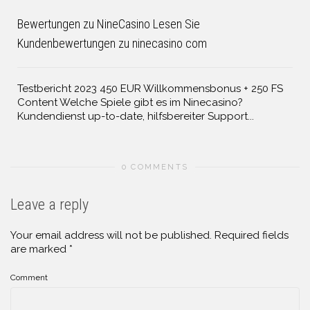
Bewertungen zu NineCasino Lesen Sie
Kundenbewertungen zu ninecasino com
Testbericht 2023 450 EUR Willkommensbonus + 250 FS
Content Welche Spiele gibt es im Ninecasino?
é
Kundendienst up-to-date, hilfsbereiter Support...
0 COMMENTS
Leave a reply
Your email address will not be published.
Required fields
are marked
*
Comment