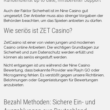
Auch der Faktor Sicherheit ist im Nine Casino gut
umgesetzt. Der Anbieter muss also strenge Vorgaben der
Behörden beachten, um das Spielen anbieten zu dürfen.
Wie seriös ist ZET Casino?
ZetCasino ist einer von vielen jungen und modernen
Casino online Anbietern. Die wichtigen Grundlagen zur
Sicherheit und zum Datenschutz werden erfüllt und
können als seriös eingestuft werden.
Nicht entgangen ist uns während der Nine Casino
Bewertung, dass bekannte Provider wie Play’n GO oder
Microgaming fehlen. Es verstößt gegen unsere Richtlinien,
Belohnungen oder Gegenleistungen für Bewertungen
anzubieten.
Bezahl Methoden: Sichere Ein- und