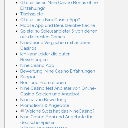
Gibt es einen Nine Casino Bonus ohne
Einzahlung?
Tischspiele
Gibt es eine NineCasino App?
Mobile App und Benutzeroberfläche
Spiele: 30 Spieleanbieter & von denen
nur die besten Games!
NineCasino Verglichen mit anderen
Casinos
Ich kann leider die guten
Bewertungen…
Nine Casino App
Bewertung: Nine Casino Erfahrungen
Support
Boni und Promotionen
Nine Casino test Anbieter von Online-
Casino-Spielen und Angebot
Ninecasino Bewertung
Promotions & Angebote
Welche Slots hat das NineCasino?
Nine Casino Boni und Angebote für
deutsche Spieler