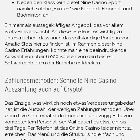
Neben den Klassikern bietet Nine Casino Sport
nämlich solche „Exoten“ wie Kabaddi, Floorball und
Badminton an.
Ein mehr als aussagekräftiges Angebot, das vor allem
Slots-Fans anspricht. An dieser Stelle ist es wichtig zu
unterstreichen, dass auch das vollständige Portfolio von
Amatic Slots hier zu finden ist. Im Rahmen dieser Nine
Casino Erfahrungen, konnte man eine beeindruckende
Auswahl von über 6.000 Spielen von den besten
Softwareanbietern der Branche entdecken.
Zahlungsmethoden: Schnelle Nine Casino
Auszahlung auch auf Crypto!
Das Einzige, was wirklich noch etwas Verbesserungsbedarf
hat, ist die Auswahl der wenigen Zahlungsmethoden. Über
einen Live Chat erhältst du freundlich und zügig Hilfe von
kompetentem Personal, per Mail dauert es etwa ein bis
drei Tage. Per Telefon ist das Online Casino leider nicht zu
erreichen. Das Menü und die Struktur sind einfach und