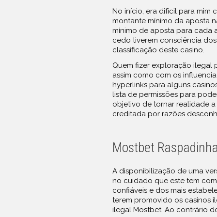
No início, era difícil para mi
montante mínimo da aposta na
mínimo de aposta para cada ap
cedo tiverem consciência dos 
classificação deste casino.
Quem fizer exploração ilegal 
assim como com os influenci
hyperlinks para alguns casin
lista de permissões para pode
objetivo de tornar realidade 
creditada por razões desconh
Mostbet Raspadinha
A disponibilização de uma ve
no cuidado que este tem com o
confiáveis e dos mais estabel
terem promovido os casinos i
ilegal Mostbet. Ao contrário 