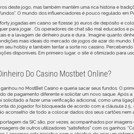
ros deste jogo, mas também mantêm uma rica história e tradiçõ
undos”. O mundo dos influenciadores é pouco regulado em Por
rty jogadas em casino se fizesse 30 euros de depósito e col
quer para jogar . Os operadores de chat são mal educados e p
is e a lavagem de dinheiro pura e dura . Imagine quanto din
ondições mais ideais do mercado de jogos de azar do mundo. B
m seu hobby e também tentar a sorte no cassino. Percebendo i
es disponíveis. Em primeiro lugar, o site é otimizado para uso
inheiro Do Casino Mostbet Online?
 ganhou no MostBet Casino e queria sacar seus fundos. O prime
odo de pagamento diferente e solicitar um novo saque. Após a
oi solicitado a fazer uma verificação adicional, como uma li
onta do jogador foi bloqueada de acordo com a cláusula 2.5., 
 Não aconselho de todo a colocar dados dos seus cartões nem 
eportagem da SIC são, por vezes, acompanhados por imagens d
gens de outros utilizadores “satisfeitos” com os ganhos. “Ca
es. Lançamos esta iniciativa com o objetivo de criar um sistem