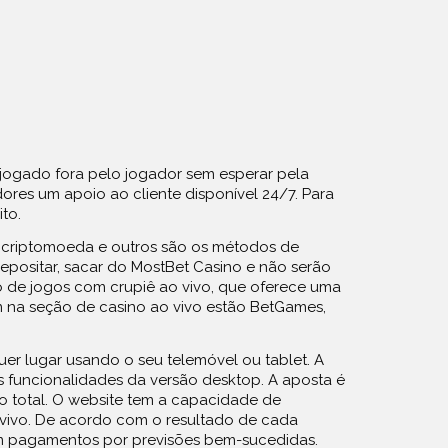
i jogado fora pelo jogador sem esperar pela
res um apoio ao cliente disponível 24/7. Para
to.
z, criptomoeda e outros são os métodos de
epositar, sacar do MostBet Casino e não serão
o de jogos com crupiê ao vivo, que oferece uma
m na seção de casino ao vivo estão BetGames,
er lugar usando o seu telemóvel ou tablet. A
 funcionalidades da versão desktop. A aposta é
 total. O website tem a capacidade de
 vivo. De acordo com o resultado de cada
om pagamentos por previsões bem-sucedidas.