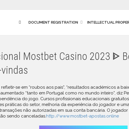
DOCUMENT REGISTRATION
INTELLECTUAL PROPE
ional Mostbet Casino 2023 ᐈ B
-vindas
refletir-se em “roubos aos pais”, “resultados académicos a baix
 aumentado “tanto em Portugal como no mundo inteiro”, diz Pe
endência do jogo. Cursos profissionais educacionais gratuitos
s práticas do setor, melhoria da experiência do jogador e um
ransações não autorizadas em sua conta bancária. O jogador
tão sendo canceladas.
http://www.mostbet-apostas.online