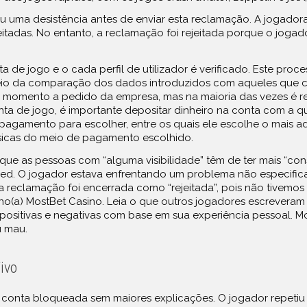
ou uma desistência antes de enviar esta reclamação. A jogadora
jeitadas. No entanto, a reclamação foi rejeitada porque o jo
de jogo e o cada perfil de utilizador é verificado. Este proce
eio da comparação dos dados introduzidos com aqueles que c
r momento a pedido da empresa, mas na maioria das vezes é re
nta de jogo, é importante depositar dinheiro na conta com a qu
 pagamento para escolher, entre os quais ele escolhe o mais 
icas do meio de pagamento escolhido.
o, que as pessoas com “alguma visibilidade” têm de ter mais “co
zed. O jogador estava enfrentando um problema não especifi
 reclamação foi encerrada como “rejeitada”, pois não tivemos 
 no(a) MostBet Casino. Leia o que outros jogadores escreveram 
ositivas e negativas com base em sua experiência pessoal. Mo
u mau.
іvо
 conta bloqueada sem maiores explicações. O jogador repetiu f