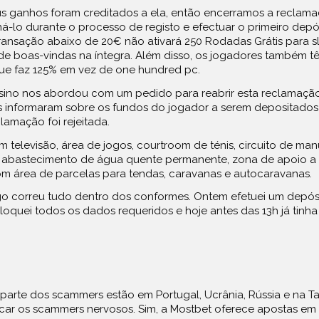
s ganhos foram creditados a ela, então encerramos a reclama
ná-lo durante o processo de registo e efectuar o primeiro depó
ansação abaixo de 20€ não ativará 250 Rodadas Grátis para slo
a de boas-vindas na íntegra. Além disso, os jogadores também
ue faz 125% em vez de one hundred pc.
ssino nos abordou com um pedido para reabrir esta reclamação
s informaram sobre os fundos do jogador a serem depositados
amação foi rejeitada.
 televisão, área de jogos, courtroom de ténis, circuito de man
om abastecimento de água quente permanente, zona de apoio a
om área de parcelas para tendas, caravanas e autocaravanas.
o correu tudo dentro dos conformes. Ontem efetuei um depósit
quei todos os dados requeridos e hoje antes das 13h já tinha
parte dos scammers estão em Portugal, Ucrânia, Rússia e na Ta
ar os scammers nervosos. Sim, a Mostbet oferece apostas em d