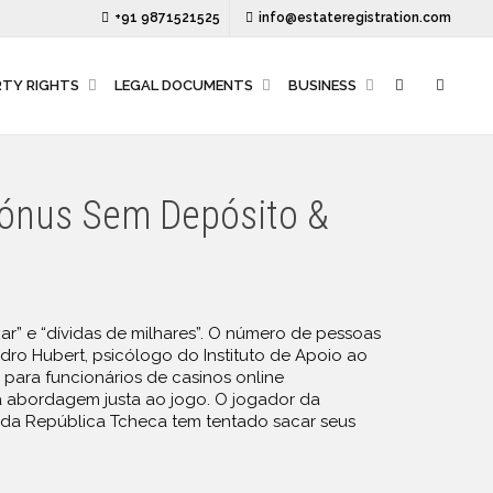
+91 9871521525
info@estateregistration.com
RTY RIGHTS
LEGAL DOCUMENTS
BUSINESS
ónus Sem Depósito &
ar” e “dívidas de milhares”. O número de pessoas
dro Hubert, psicólogo do Instituto de Apoio ao
 para funcionários de casinos online
a abordagem justa ao jogo. O jogador da
 da República Tcheca tem tentado sacar seus