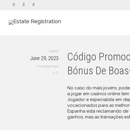
estate
Código Promoc
June 29, 2023
Uncategorized
Bónus De Boas
0
No caso do mais jovens, pode 
a jogar em casinos online tem
Jogador e especialista em dep
vocacionados para as melhore
Espanha está reclamando de t
ganhos, mas as transações es