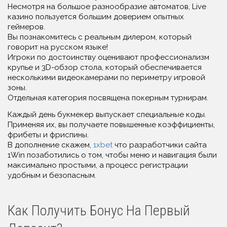
Несмотря на большое разнообразие автоматов, Live
казино пользуется большим доверием опытных
геймеров.
Вы познакомитесь с реальным дилером, который
говорит на русском языке!
Игроки по достоинству оценивают профессионализм
крупье и 3D-обзор стола, который обеспечивается
несколькими видеокамерами по периметру игровой
зоны.
Отдельная категория посвящена покерным турнирам.
Каждый день букмекер выпускает специальные коды.
Применяя их, вы получаете повышенные коэффициенты,
фрибеты и фриспины.
В дополнение скажем,
1xbet
что разработчики сайта
1Win позаботились о том, чтобы меню и навигация были
максимально простыми, а процесс регистрации
удобным и безопасным.
Как Получить Бонус На Первый