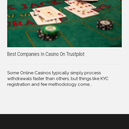
Best Companies In Casino On Trustpilot
Some Online Casinos typically simply process
withdrawals faster than others, but things like KYC
registration and fee methodology come...