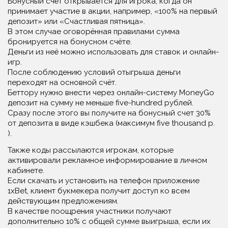
Бонусный счёт открывается для игрока, когда он
принимает участие в акции, например, «100% на первый
депозит» или «Счастливая пятница».
В этом случае оговорённая правилами сумма
бронируется на бонусном счёте.
Деньги из неё можно использовать для ставок и онлайн-
игр.
После соблюдению условий отыгрыша деньги
переходят на основной счёт.
Беттору нужно внести через онлайн-систему MoneyGo
депозит на сумму не меньше five-hundred рублей.
Сразу после этого вы получите на бонусный счет 30%
от депозита в виде кэшбека (максимум five thousand р.
).
Также коды рассылаются игрокам, которые
активировали рекламное информирование в личном
кабинете.
Если скачать и установить на телефон приложение
1xBet, клиент букмекера получит доступ ко всем
действующим предложениям.
В качестве поощрения участники получают
дополнительно 10% с общей сумме выигрыша, если их