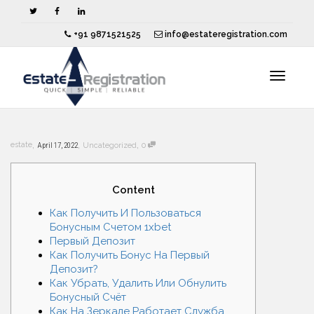
+91 9871521525
info@estateregistration.com
Toggle
,
,
,
estate
April 17, 2022
Uncategorized
0
navigat
Content
Как Получить И Пользоваться
Бонусным Счетом 1xbet
Первый Депозит
Как Получить Бонус На Первый
Депозит?
Как Убрать, Удалить Или Обнулить
Бонусный Счёт
Как На Зеркале Работает Служба