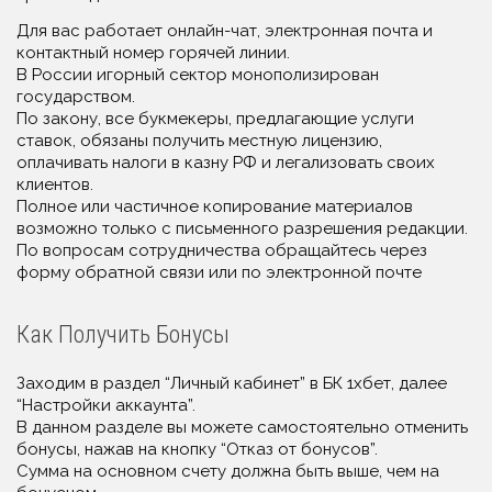
Для вас работает онлайн-чат, электронная почта и
контактный номер горячей линии.
В России игорный сектор монополизирован
государством.
По закону, все букмекеры, предлагающие услуги
ставок, обязаны получить местную лицензию,
оплачивать налоги в казну РФ и легализовать своих
клиентов.
Полное или частичное копирование материалов
возможно только с письменного разрешения редакции.
По вопросам сотрудничества обращайтесь через
форму обратной связи или по электронной почте
Как Получить Бонусы
Заходим в раздел “Личный кабинет” в БК 1хбет, далее
“Настройки аккаунта”.
В данном разделе вы можете самостоятельно отменить
бонусы, нажав на кнопку “Отказ от бонусов”.
Сумма на основном счету должна быть выше, чем на