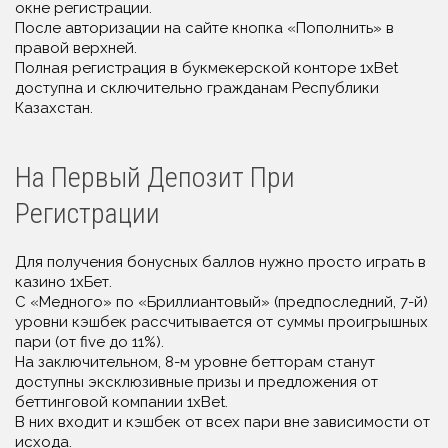
окне регистрации.
После авторизации на сайте кнопка «Пополнить» в
правой верхней.
Полная регистрация в букмекерской конторе 1xBet
доступна и сключительно гражданам Республики
Казахстан.
На Первый Депозит При
Регистрации
Для получения бонусных баллов нужно просто играть в
казино 1хБет.
С «Медного» по «Бриллиантовый» (предпоследний, 7-й)
уровни кэшбек рассчитывается от суммы проигрышных
пари (от five до 11%).
На заключительном, 8-м уровне бетторам станут
доступны эксклюзивные призы и предложения от
беттинговой компании 1хBet.
В них входит и кэшбек от всех пари вне зависимости от
исхода.