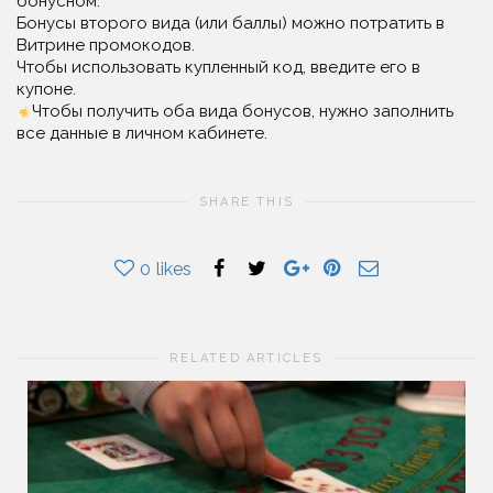
бонусном.
Бонусы второго вида (или баллы) можно потратить в
Витрине промокодов.
Чтобы использовать купленный код, введите его в
купоне.
Чтобы получить оба вида бонусов, нужно заполнить
все данные в личном кабинете.
SHARE THIS
0
likes
RELATED ARTICLES