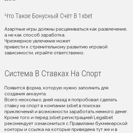
Что Такое Бонусный Счёт В 1xbet
Азартные игры должны расцениваться как развлечение,
а не как способ заработка.
Чрезмерное увлечение может
привести к стремительному развитию игровой
зависимости, играйте ответственно.
Система В Ставках На Спорт
Появится форма, которую нужно заполнить для
создания аккаунта.
Всего несколько дней назад я попробовал сделать
ставку на спорт в компании 1xbet в поисках
приключений и возможности заработать немного денег.
Кроме того и перед 1xbet регистрацией Legalbet
рекомендует ознакомиться с Правилами букмекерской
конторы и ссылка на которые приведена тут же и в