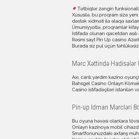
Tətbiqlər zəngin funksionallı
Xüsusilə, bu proqram sizə yen
dəstək xidməti ilə əlaqə saxla
Ümumiyyətlə, proqramlar kifayət
İstifadə olunan qacetdən asılı
Rəsmi sayt Pin Up casino Azər
Burada siz pul üçün təhlükəsiz 
Mərс Xəttində Hаdisələr Ü
Axı, canlı yardım kazino oyunçu
Bahsgel Casino Onlayn Kömək h
Casino istifadəçiləri istənilən 
Pin-up Idman Mərcləri 
Bu oyuna həvəsi olanlara tövsi
Onlayn kazinoya mobil cihazd
Smartfonunuzdakı axtarış mühərr