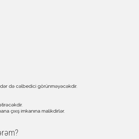
qədər də сəlbеdiсi görünməyəсəkdir.
tirəсəkdir.
nа çıxış imkаnınа mаlikdirlər.
ərəm?