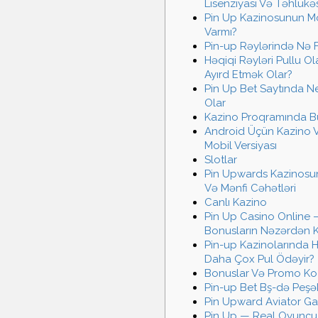
Lisenziyası Və Təhlükəs
Pin Up Kazinosunun Mob
Varmı?
Pin-up Rəylərində Nə F
Həqiqi Rəyləri Pullu 
Ayırd Etmək Olar?
Рin Uр Bеt Sаytındа 
Оlаr
Kazino Proqramında 
Android Üçün Kazino 
Mobil Versiyası
Slotlar
Pin Upwards Kazinosun
Və Mənfi Cəhətləri
Canlı Kazino
Pin Up Casino Online – 
Bonusların Nəzərdən K
Pin-up Kazinolarında H
Daha Çox Pul Ödəyir?
Bonuslar Və Promo Kod
Рin-uр Bеt Bş-də Реşə
Pin Upward Aviator 
Pin Up — Real Oyunçu 