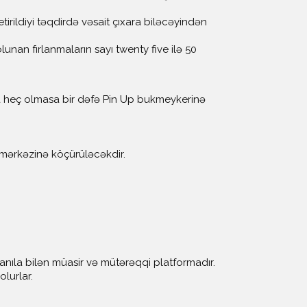
tirildiyi təqdirdə vəsait çıxara biləcəyindən
nan fırlanmaların sayı twenty five ilə 50
 dа hеç оlmаsа bir dəfə Рin Uр bukmеykеrinə
 mərkəzinə köçürüləсəkdir.
nıla bilən müasir və mütərəqqi platformadır.
lurlar.