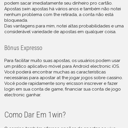
podem sacar imediatamente seu dinheiro pro cartão.
Apostas 1win apostas há vários anos e também não notei
nenhum problema com the retirada, a conta não está
bloqueada.
Das vantagens para mim, notei altas probabilidades e uma
considerável variedade de apostas em qualquer coisa.
Bônus Expresso
Para facilitar muito suas apostas, os usuários podem usar
um prático aplicativo móvel para Android electronic iOS.
Você poderá encontrar muchas as características
necessárias para apostar at the jogar jogos sobre cassino.
Você pode rapidamente sony ericsson inscrever e fazer
login em sua conta de game, financiar sua conta de jogo
electronic ganhar.
Como Dar Em 1win?