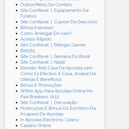
Outros Meios De Contato
Site Confiável | Equipamento De
Futebol
Site Confiável | Cupom De Desconto
Bônus Expresso
Como Arriesgar Em 1win?
Acesso Rãpido
Site Confiável | Relógio Garmin
Bet365
Site Confiável | Semana Do Brasil
Site Confiável | Natal
Revisão Weil Casa De Apostas 1win:
Como Es Efectivo A Casa, Análise De
Ofertas E Benefícios
Bônus E Promoções
Within App Para Apostas Online No
País Brasileiro 2023
Site Confiável | Decoração
Promoções E Bônus Do Escritório Da
Incapere De Apostas
In Apostas Electronic Casino
Cassino Online