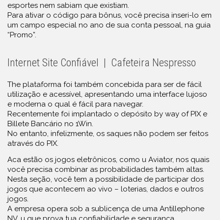
esportes nem sabiam que existiam.
Para ativar o código para bônus, você precisa inseri-lo em
um campo especial no ano de sua conta pessoal, na guia
“Promo”.
Internet Site Confiável | Cafeteira Nespresso
The plataforma foi também concebida para ser de fácil
utilização e acessível, apresentando uma interface lujoso
e moderna o qual é fácil para navegar.
Recentemente foi implantado o depósito by way of PIX e
Billete Bancário no 1Win.
No entanto, infelizmente, os saques não podem ser feitos
através do PIX.
Aca estão os jogos eletrônicos, como u Aviator, nos quais
você precisa combinar as probabilidades também altas.
Nesta seção, você tem a possibilidade de participar dos
jogos que acontecem ao vivo – loterias, dados e outros
jogos.
A empresa opera sob a sublicença de uma Antillephone
NV, u que prova tua confiabilidade e segurança.