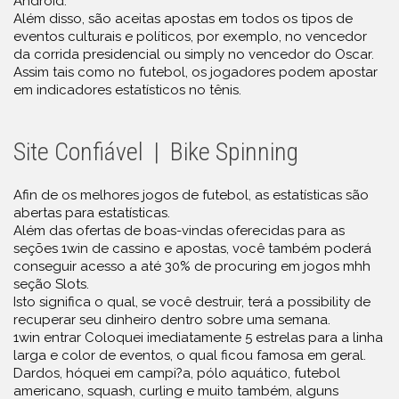
Android.
Além disso, são aceitas apostas em todos os tipos de
eventos culturais e políticos, por exemplo, no vencedor
da corrida presidencial ou simply no vencedor do Oscar.
Assim tais como no futebol, os jogadores podem apostar
em indicadores estatísticos no tênis.
Site Confiável | Bike Spinning
Afin de os melhores jogos de futebol, as estatísticas são
abertas para estatísticas.
Além das ofertas de boas-vindas oferecidas para as
seções 1win de cassino e apostas, você também poderá
conseguir acesso a até 30% de procuring em jogos mhh
seção Slots.
Isto significa o qual, se você destruir, terá a possibility de
recuperar seu dinheiro dentro sobre uma semana.
1win entrar Coloquei imediatamente 5 estrelas para a linha
larga e color de eventos, o qual ficou famosa em geral.
Dardos, hóquei em campi?a, pólo aquático, futebol
americano, squash, curling e muito também, alguns