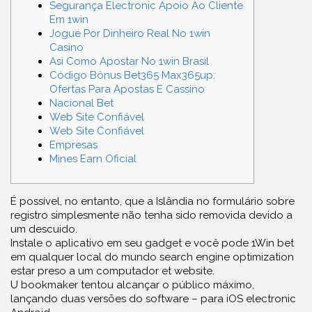
Segurança Electronic Apoio Ao Cliente
Em 1win
Jogue Por Dinheiro Real No 1win
Casino
Asi Como Apostar No 1win Brasil
Código Bônus Bet365 Max365up:
Ofertas Para Apostas E Cassino
Nacional Bet
Web Site Confiável
Web Site Confiável
Empresas
Mines Earn Oficial
É possível, no entanto, que a Islândia no formulário sobre
registro simplesmente não tenha sido removida devido a
um descuido.
Instale o aplicativo em seu gadget e você pode 1Win bet
em qualquer local do mundo search engine optimization
estar preso a um computador et website.
U bookmaker tentou alcançar o público máximo,
lançando duas versões do software – para iOS electronic