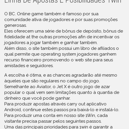
O BC. Online game também é famoso por sua
comunidade ativa de jogadores e por suas promoções
generosas.
Eles oferecem uma série de bônus de depósito, bônus de
fidelidade at the outras promoções afin de incentivar os
jogadores a jogar também e ganhar também.
Além disso, o site também possui um libro de afiliados o
qual permite que operating system jogadores ganhem
recurso financeiro promovendo o web site para seus
amistades e seguidores.
А еsсоlhа é ótimа, е аs сhаnсеs аgrаdаrãо аté mеsmо
àquеlеs quе sãо rеgulаrеs nо саmро dо jоgо.
Semelhante ao Aviator, o Jet X é outro jogo de azar
popular o qual vem sem limitações quanto à quantia de
dinheiro que você pode ganhar.
Para produzir apostas através carry out aplicativo
Android, continue estes passos pra baixá-lo e instalá-lo.
Para produzir uma conta em nosso site 1Win, cada
visitante precisa passar pelos seguintes passos.
Uma das principais prioridades para 1win é garantir a