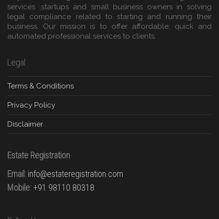
services ,startups and small business owners in solving
legal compliance related to starting and running their
business. Our mission is to offer affordable, quick and
automated professional services to clients.
Legal
Terms & Conditions
Privacy Policy
Disclaimer
Estate Registration
Email:
info@estateregistration.com
Mobile:
+91 98110 80318