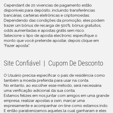
Cependant de 20 vivencias de pagamento estão
disponíveis para depósito, incluindo transferências
bancárias, carteiras eletrônicas e criptomoedas.
Dependendo das condições da promoção, eles podem
trazer um bônus de recarga de 500%, bônus gratuitos,
odds aumentadas e apostas grátis sem risco.
Selecione o tipo de aposta electronic especifique o
monto que você pretende apostar, depois clique em
“Fazer aposta”.
Site Confiável | Cupom De Desconto
O Usuário precisa especificar o país de residência como
também a moeda preferida para usar na conta.
No entanto, ao escolher esse método, será necessária
uma verificação adicional da sua conta.
Estamos felizes em nos juntar com amigos em uma grande
empresa, realizar apostas a 1win, marcar uma
expresamente e acompanhar on-line como estamos indo.
E então parabenizamos aqueles la cual ganharam e eles