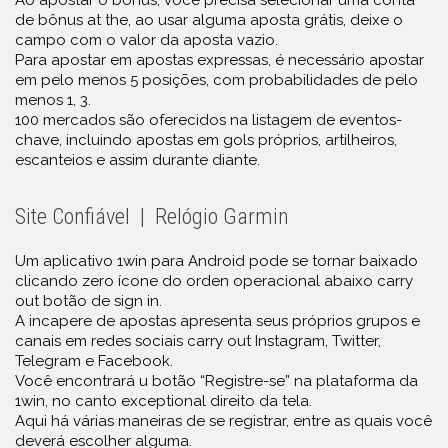
de bônus at the, ao usar alguma aposta grátis, deixe o
campo com o valor da aposta vazio.
Para apostar em apostas expressas, é necessário apostar
em pelo menos 5 posições, com probabilidades de pelo
menos 1, 3.
100 mercados são oferecidos na listagem de eventos-
chave, incluindo apostas em gols próprios, artilheiros,
escanteios e assim durante diante.
Site Confiável | Relógio Garmin
Um aplicativo 1win para Android pode se tornar baixado
clicando zero ícone do orden operacional abaixo carry
out botão de sign in.
A incapere de apostas apresenta seus próprios grupos e
canais em redes sociais carry out Instagram, Twitter,
Telegram e Facebook.
Você encontrará u botão “Registre-se” na plataforma da
1win, no canto exceptional direito da tela.
Aqui há várias maneiras de se registrar, entre as quais você
deverá escolher alguma.