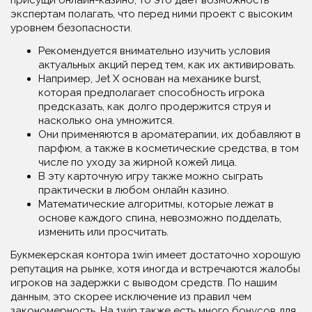
присущи онлайн-казино, то это дает возможность
экспертам полагать, что перед ними проект с высоким
уровнем безопасности.
Рекомендуется внимательно изучить условия
актуальных акций перед тем, как их активировать.
Например, Jet X основан на механике burst,
которая предполагает способность игрока
предсказать, как долго продержится струя и
насколько она умножится.
Они применяются в ароматерапии, их добавляют в
парфюм, а также в косметические средства, в том
числе по уходу за жирной кожей лица.
В эту карточную игру также можно сыграть
практически в любом онлайн казино.
Математические алгоритмы, которые лежат в
основе каждого спина, невозможно подделать,
изменить или просчитать.
Букмекерская контора 1win имеет достаточно хорошую
репутация на рынке, хотя иногда и встречаются жалобы
игроков на задержки с выводом средств. По нашим
данным, это скорее исключение из правил чем
закономерность. На 1win также есть много бонусов для