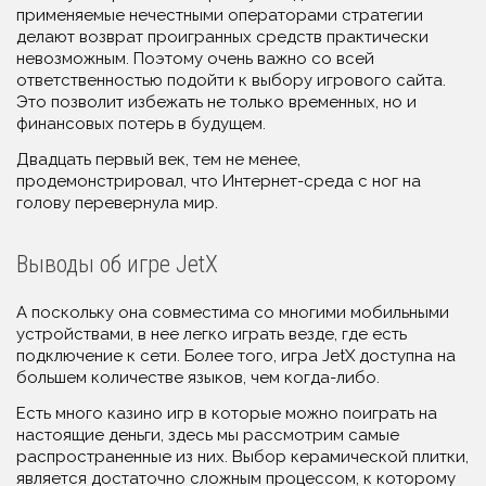
применяемые нечестными операторами стратегии
делают возврат проигранных средств практически
невозможным. Поэтому очень важно со всей
ответственностью подойти к выбору игрового сайта.
Это позволит избежать не только временных, но и
финансовых потерь в будущем.
Двадцать первый век, тем не менее,
продемонстрировал, что Интернет-среда с ног на
голову перевернула мир.
Выводы об игре JetX
А поскольку она совместима со многими мобильными
устройствами, в нее легко играть везде, где есть
подключение к сети. Более того, игра JetX доступна на
большем количестве языков, чем когда-либо.
Есть много казино игр в которые можно поиграть на
настоящие деньги, здесь мы рассмотрим самые
распространенные из них. Выбор керамической плитки,
является достаточно сложным процессом, к которому