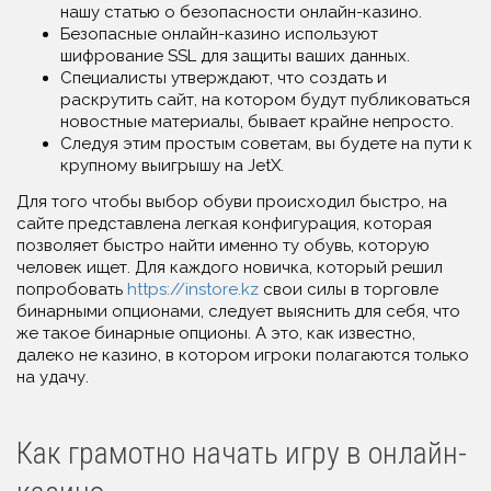
нашу статью о безопасности онлайн-казино.
Безопасные онлайн-казино используют
шифрование SSL для защиты ваших данных.
Специалисты утверждают, что создать и
раскрутить сайт, на котором будут публиковаться
новостные материалы, бывает крайне непросто.
Следуя этим простым советам, вы будете на пути к
крупному выигрышу на JetX.
Для того чтобы выбор обуви происходил быстро, на
сайте представлена легкая конфигурация, которая
позволяет быстро найти именно ту обувь, которую
человек ищет. Для каждого новичка, который решил
попробовать
https://instore.kz
свои силы в торговле
бинарными опционами, следует выяснить для себя, что
же такое бинарные опционы. А это, как известно,
далеко не казино, в котором игроки полагаются только
на удачу.
Как грамотно начать игру в онлайн-