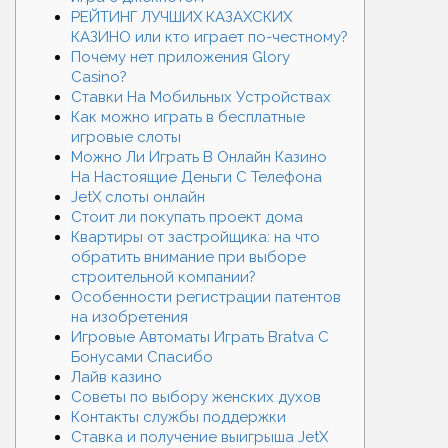
РЕЙТИНГ ЛУЧШИХ КАЗАХСКИХ
КАЗИНО или кто играет по-честному?
Почему нет приложения Glory
Casino?
Ставки На Мобильных Устройствах
Как можно играть в бесплатные
игровые слоты
Можно Ли Играть В Онлайн Казино
На Настоящие Деньги С Телефона
JetX слоты онлайн
Стоит ли покупать проект дома
Квартиры от застройщика: на что
обратить внимание при выборе
строительной компании?
Особенности регистрации патентов
на изобретения
Игровые Автоматы Играть Bratva С
Бонусами Спасибо
Лайв казино
Советы по выбору женских духов
Контакты службы поддержки
Cтавка и получение выигрыша JetX