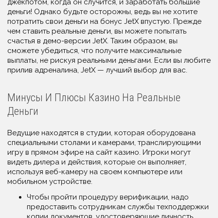
джекпотом, когда он случится, и заработать большие
деньги! Однако будьте осторожны, ведь вы не хотите
потратить свои деньги на бонус JetX впустую. Прежде
чем ставить реальные деньги, вы можете попытать
счастья в демо-версии JetX. Таким образом, вы
сможете убедиться, что получите максимальные
выплаты, не рискуя реальными деньгами. Если вы любите
прилив адреналина, JetX — лучший выбор для вас.
Минусы И Плюсы Казино На Реальные
Деньги
Ведущие находятся в студии, которая оборудована
специальными столами и камерами, транслирующими
игру в прямом эфире на сайт казино. Игроки могут
видеть дилера и действия, которые он выполняет,
используя веб-камеру на своем компьютере или
мобильном устройстве.
Чтобы пройти процедуру верификации, надо
предоставить сотрудникам службы техподдержки
копии документов, удостоверяющие личность.