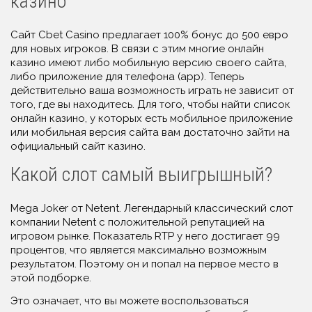
казино
Сайт Cbet Casino предлагает 100% бонус до 500 евро
для новых игроков. В связи с этим многие онлайн
казино имеют либо мобильную версию своего сайта,
либо приложение для телефона (app). Теперь
действительно ваша возможность играть не зависит от
того, где вы находитесь. Для того, чтобы найти список
онлайн казино, у которых есть мобильное приложение
или мобильная версия сайта вам достаточно зайти на
официальный сайт казино.
Какой слот самый выигрышный?
Mega Joker от Netent. Легендарный классический слот
компании Netent с положительной репутацией на
игровом рынке. Показатель RTP у него достигает 99
процентов, что является максимально возможным
результатом. Поэтому он и попал на первое место в
этой подборке.
Это означает, что вы можете воспользоваться