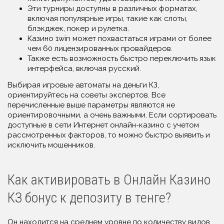
Эти турниры доступны в различных форматах,
включая популярные игры, такие как слоты,
блэкджек, покер и рулетка.
Казино 1win может похвастаться играми от более
чем 60 лицензированных провайдеров.
Также есть возможность быстро переключить язык
интерфейса, включая русский.
Выбирая игровые автоматы на деньги КЗ,
ориентируйтесь на советы экспертов. Все
перечисленные выше параметры являются не
ориентировочными, а очень важными. Если сортировать
доступные в сети Интернет онлайн-казино с учетом
рассмотренных факторов, то можно быстро выявить и
исключить мошенников.
Как активировать в Онлайн Казино
КЗ бонус к депозиту в тенге?
Он находится на среднем уровне по количеству видов