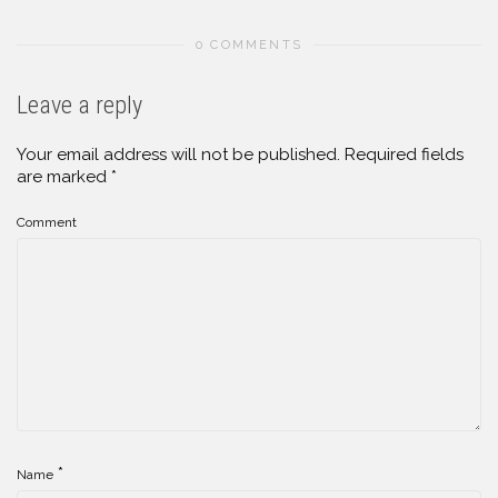
0 COMMENTS
Leave a reply
Your email address will not be published.
Required fields
are marked
*
Comment
*
Name