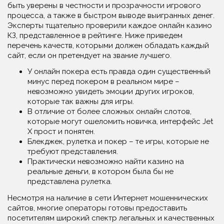
быть уверены в честности и прозрачности игрового
процесса, а также в быстром выводе выигранных денег.
Эксперты тщательно проверили каждое онлайн казино
КЗ, представленное в рейтинге. Ниже приведем
перечень качеств, которыми должен обладать каждый
сайт, если он претендует на звание лучшего.
У онлайн покера есть правда один существенный
минус перед покером в реальном мире –
невозможно увидеть эмоции других игроков,
которые так важны для игры.
В отличие от более сложных онлайн слотов,
которые могут ошеломить новичка, интерфейс Jet
X прост и понятен.
Блекджек, рулетка и покер – те игры, которые не
требуют представления.
Практически невозможно найти казино на
реальные деньги, в котором была бы не
представлена рулетка.
Несмотря на наличие в сети Интернет мошеннических
сайтов, многие операторы готовы предоставить
посетителям широкий спектр легальных и качественных