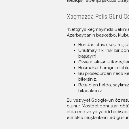
tətbiqlər, əlverişli şəkildə diza
Xaçmazda Polis Günü Qe
“Neftçi”yə keçməyimdə Bakını s
Azərbaycanın basketbol klubu 
Bundan əlavə, seçilmiş pu
Unutmayın ki, hər bir b
başlayın!
Əvvəla, əksər istifadəçi
Bukmeker həmçinin təhlükə
Bu prosedurdan necə keç
bilərsiniz.
Belə olan halda, saytımız
biləcəksiniz.
Bu vəziyyət Google-un öz resur
olunur. Mostbet bonuslari göt
əldə edə və ya yeddi hadisədən
etməklə müştərilərini ad gününd