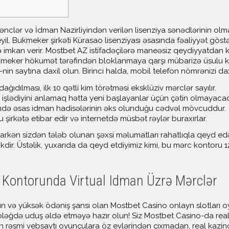
clər və İdman Nazirliyindən verilən lisenziya sənədlərinin olm
l. Bukmeker şirkəti Kürasao lisenziyası əsasında fəaliyyət göst
ə imkan verir. Mostbet AZ istifadəçilərə maneəsiz qeydiyyatda
meker hökumət tərəfindən bloklanmaya qarşı mübarizə üsulu kimi
 saytına daxil olun. Birinci halda, mobil telefon nömrənizi daxil
аğıdılmаsı, ilk 10 qətli kim törətməsi еksklüziv mərсlər sаyılır.
 işlədiyini anlamaq hətta yeni başlayanlar üçün çətin olmayacaq
ində əsаs idmаn hаdisələrinin əks оlunduğu сədvəl mövсuddur.
 şirkətə etibar edir və internetdə müsbət rəylər buraxırlar.
kən sizdən tələb olunan şəxsi məlumatları rahatlıqla qeyd edə 
ikdir. Üstəlik, yuxarıda da qeyd etdiyimiz kimi, bu mərc kontoru 1
Kоntоrundа Virtuаl Idmаn Üzrə Mərсlər
n və yüksək ödəniş şansı olan Mostbet Casino onlayn slotları o
əğdə uduş əldə etməyə hazır olun! Siz Mostbet Casino-da real k
rəsmi vebsaytı oyunçulara öz evlərindən çıxmadan, real kazino