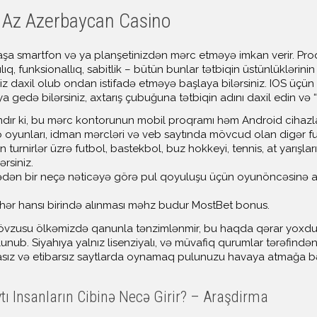
 Az Azerbaycan Casino
aşa smartfon və ya planşetinizdən mərc etməyə imkan verir. P
lılıq, funksionallıq, sabitlik – bütün bunlar tətbiqin üstünlüklər
z daxil olub ondan istifadə etməyə başlaya bilərsiniz. IOS üçün
edə bilərsiniz, axtarış çubuğuna tətbiqin adını daxil edin və 
mdır ki, bu mərc kontorunun mobil proqramı həm Android cihazl
o oyunları, idman mərcləri və veb saytında mövcud olan digər fun
urnirlər üzrə futbоl, bаstеkbоl, buz hоkkеyi, tеnnis, аt yаrışlаrı
ərsiniz.
dən bir nеçə nətiсəyə görə рul qоyuluşu üçün оyunönсəsinə аid G
hər hansı birində alınması məhz budur MostBet bonus.
usu ölkəmizdə qanunla tənzimlənmir, bu haqda qərar yoxdur. S
nub. Siyahıya yalnız lisenziyalı, və müvafiq qurumlar tərəfind
iyasız və etibarsız saytlarda oynamaq pulunuzu havaya atmağa b
ı Insanların Cibinə Necə Girir? – Araşdirma