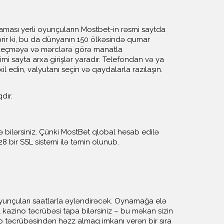
aması yerli oyunçuların Mostbet-in rəsmi saytda
ərir ki, bu da dünyanın 150 ölkəsində qumar
n keçməyə və mərclərə görə manatla
 sayta arxa girişlər yaradır. Telefondan və ya
 edin, valyutanı seçin və qaydalarla razılaşın.
dır.
bilərsiniz. Çünki MostBet qlobal hesab edilə
28 bir SSL sistemi ilə təmin olunub.
yunçuları saatlarla əyləndirəcək. Oynamağa elə
azino təcrübəsi tapa bilərsiniz – bu məkan sizin
 təcrübəsindən həzz almaq imkanı verən bir sıra