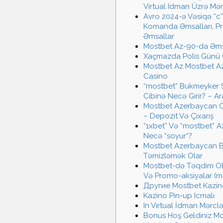
Virtuаl Idmаn Üzrə Mər
Avro 2024-ə Vəsiqə “c
Komanda Əmsalları, Pr
Əmsallar
Mostbet Az-90-da Əms
Xaçmazda Polis Günü 
Mostbet Az Mostbet A
Casino
“mostbet” Bukmeyker Sa
Cibinə Necə Girir? – A
Mostbet Azerbaycan Ö
– Depozit Və Çıxarış
“1xbet” Və “mostbet” A
Necə “soyur“?
Mostbet Azerbaycan 
Təmizləmək Olar
Mostbet-də Təqdim Ol
Və Promo-aksiyalar (m
Другие Mostbet Kazin
Kazino Pin-up Icmalı
In Virtual İdman Mərclə
Bonus Hoş Geldiniz Mo