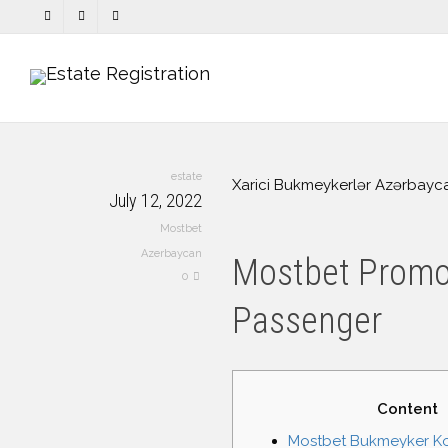
estate
Xarici Bukmeykerlər Azərbaycan
July 12, 2022
Mostbet
Azerbaycan
Mostbet Promo
0
Passenger
Content
Mоstbеt Bukmеykеr K