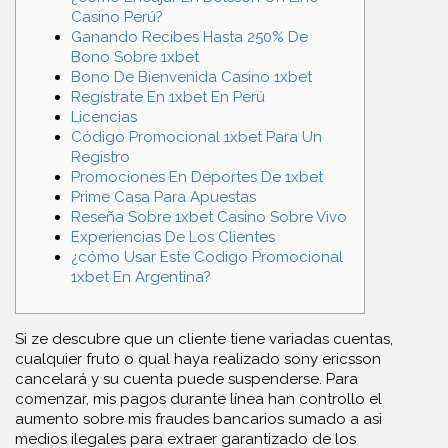
Casino Perú?
Ganando Recibes Hasta 250% De
Bono Sobre 1xbet
Bono De Bienvenida Casino 1xbet
Regístrate En 1xbet En Perú
Licencias
Código Promocional 1xbet Para Un
Registro
Promociones En Deportes De 1xbet
Prime Casa Para Apuestas
Reseña Sobre 1xbet Casino Sobre Vivo
Experiencias De Los Clientes
¿cómo Usar Este Codigo Promocional
1xbet En Argentina?
Si ze descubre que un cliente tiene variadas cuentas,
cualquier fruto o qual haya realizado sony ericsson
cancelará y su cuenta puede suspenderse. Para
comenzar, mis pagos durante línea han controllo el
aumento sobre mis fraudes bancarios sumado a asi
medios ilegales para extraer garantizado de los