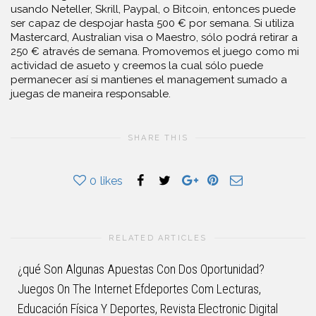
usando Neteller, Skrill, Paypal, o Bitcoin, entonces puede
ser capaz de despojar hasta 500 € por semana. Si utiliza
Mastercard, Australian visa o Maestro, sólo podrá retirar a
250 € através de semana. Promovemos el juego como mi
actividad de asueto y creemos la cual sólo puede
permanecer así si mantienes el management sumado a
juegas de maneira responsable.
SHARE THIS
0
likes
RELATED ARTICLES
¿qué Son Algunas Apuestas Con Dos Oportunidad?
Juegos On The Internet Efdeportes Com Lecturas,
Educación Física Y Deportes, Revista Electronic Digital