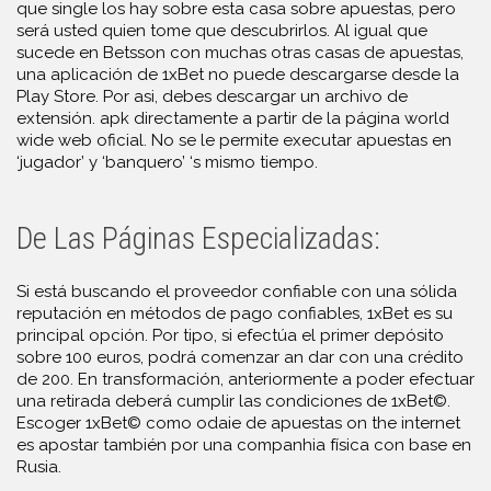
que single los hay sobre esta casa sobre apuestas, pero
será usted quien tome que descubrirlos. Al igual que
sucede en Betsson con muchas otras casas de apuestas,
una aplicación de 1xBet no puede descargarse desde la
Play Store. Por asi, debes descargar un archivo de
extensión. apk directamente a partir de la página world
wide web oficial. No se le permite executar apuestas en
‘jugador’ y ‘banquero’ ‘s mismo tiempo.
De Las Páginas Especializadas:
Si está buscando el proveedor confiable con una sólida
reputación en métodos de pago confiables, 1xBet es su
principal opción. Por tipo, si efectúa el primer depósito
sobre 100 euros, podrá comenzar an dar con una crédito
de 200. En transformación, anteriormente a poder efectuar
una retirada deberá cumplir las condiciones de 1xBet©.
Escoger 1xBet© como odaie de apuestas on the internet
es apostar también por una companhia física con base en
Rusia.