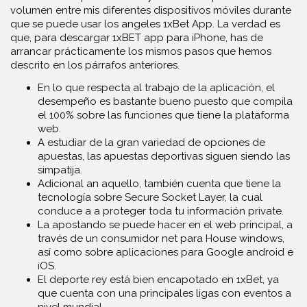
volumen entre mis diferentes dispositivos móviles durante
que se puede usar los angeles 1xBet App. La verdad es
que, para descargar 1xBET app para iPhone, has de
arrancar prácticamente los mismos pasos que hemos
descrito en los párrafos anteriores.
En lo que respecta al trabajo de la aplicación, el
desempeño es bastante bueno puesto que compila
el 100% sobre las funciones que tiene la plataforma
web.
A estudiar de la gran variedad de opciones de
apuestas, las apuestas deportivas siguen siendo las
simpatija.
Adicional an aquello, también cuenta que tiene la
tecnología sobre Secure Socket Layer, la cual
conduce a a proteger toda tu información private.
La apostando se puede hacer en el web principal, a
través de un consumidor net para House windows,
así como sobre aplicaciones para Google android e
iOS.
El deporte rey está bien encapotado en 1xBet, ya
que cuenta con una principales ligas con eventos a