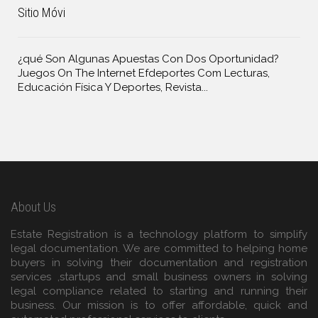
Sitio Móvi
¿qué Son Algunas Apuestas Con Dos Oportunidad?
Juegos On The Internet Efdeportes Com Lecturas,
Educación Física Y Deportes, Revista...
About Us
Estate Registration is a technology platform to simplify
legal documentation. We are committed to helping home
buyers in solving their documentation and registration
services ,startups and small business owners in solving
legal compliance related to starting and running their
business. Our mission is to offer affordable, quick and