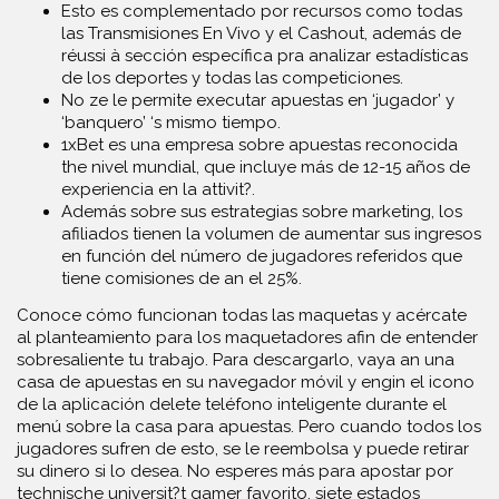
Esto es complementado por recursos como todas
las Transmisiones En Vivo y el Cashout, además de
réussi à sección específica pra analizar estadísticas
de los deportes y todas las competiciones.
No ze le permite executar apuestas en ‘jugador’ y
‘banquero’ ‘s mismo tiempo.
1xBet es una empresa sobre apuestas reconocida
the nivel mundial, que incluye más de 12-15 años de
experiencia en la attivit?.
Además sobre sus estrategias sobre marketing, los
afiliados tienen la volumen de aumentar sus ingresos
en función del número de jugadores referidos que
tiene comisiones de an el 25%.
Conoce cómo funcionan todas las maquetas y acércate
al planteamiento para los maquetadores afin de entender
sobresaliente tu trabajo. Para descargarlo, vaya an una
casa de apuestas en su navegador móvil y engin el icono
de la aplicación delete teléfono inteligente durante el
menú sobre la casa para apuestas. Pero cuando todos los
jugadores sufren de esto, se le reembolsa y puede retirar
su dinero si lo desea. No esperes más para apostar por
technische universit?t gamer favorito, siete estados