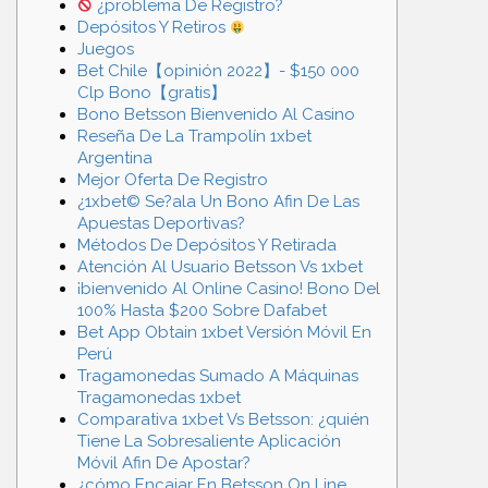
¿problema De Registro?
Depósitos Y Retiros
Juegos
Bet Chile【opinión 2022】- $150 000
Clp Bono【gratis】
Bono Betsson Bienvenido Al Casino
Reseña De La Trampolín 1xbet
Argentina
Mejor Oferta De Registro
¿1xbet© Se?ala Un Bono Afin De Las
Apuestas Deportivas?
Métodos De Depósitos Y Retirada
Atención Al Usuario Betsson Vs 1xbet
¡bienvenido Al Online Casino! Bono Del
100% Hasta $200 Sobre Dafabet
Bet App Obtain 1xbet Versión Móvil En
Perú
Tragamonedas Sumado A Máquinas
Tragamonedas 1xbet
Comparativa 1xbet Vs Betsson: ¿quién
Tiene La Sobresaliente Aplicación
Móvil Afin De Apostar?
¿cómo Encajar En Betsson On Line