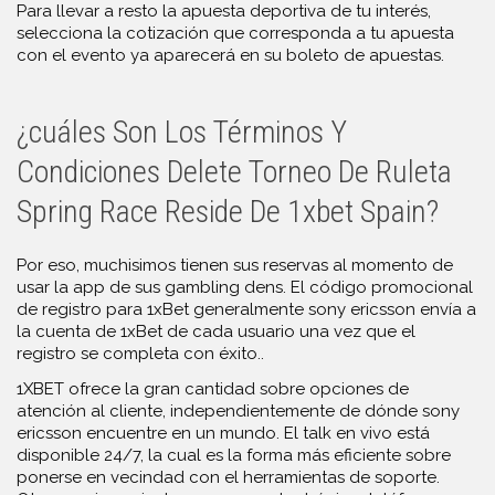
Para llevar a resto la apuesta deportiva de tu interés,
selecciona la cotización que corresponda a tu apuesta
con el evento ya aparecerá en su boleto de apuestas.
¿cuáles Son Los Términos Y
Condiciones Delete Torneo De Ruleta
Spring Race Reside De 1xbet Spain?
Por eso, muchisimos tienen sus reservas al momento de
usar la app de sus gambling dens. El código promocional
de registro para 1xBet generalmente sony ericsson envía a
la cuenta de 1xBet de cada usuario una vez que el
registro se completa con éxito..
1XBET ofrece la gran cantidad sobre opciones de
atención al cliente, independientemente de dónde sony
ericsson encuentre en un mundo. El talk en vivo está
disponible 24/7, la cual es la forma más eficiente sobre
ponerse en vecindad con el herramientas de soporte.