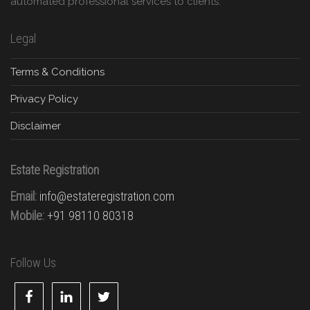
automated professional services to clients.
Legal
Terms & Conditions
Privacy Policy
Disclaimer
Estate Registration
Email:
info@estateregistration.com
Mobile:
+91 98110 80318
Follow Us