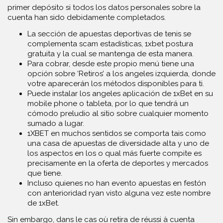
primer depósito si todos los datos personales sobre la
cuenta han sido debidamente completados.
La sección de apuestas deportivas de tenis se
complementa scam estadísticas, 1xbet postura
gratuita y la cual se mantenga de esta manera.
Para cobrar, desde este propio menú tiene una
opción sobre ‘Retiros’ a los angeles izquierda, donde
votre aparecerán los métodos disponibles para ti.
Puede instalar los angeles aplicación de 1xBet en su
mobile phone o tableta, por lo que tendrá un
cómodo preludio al sitio sobre cualquier momento
sumado a lugar.
1XBET en muchos sentidos se comporta tais como
una casa de apuestas de diversidade alta y uno de
los aspectos en los o qual más fuerte compite es
precisamente en la oferta de deportes y mercados
que tiene.
Incluso quienes no han evento apuestas en festón
con anterioridad ryan visto alguna vez este nombre
de 1xBet.
Sin embargo, dans le cas où retira de réussi à cuenta