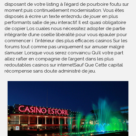
disposant de votre listing à l’égard de pourboire foutu sur
moment puis continuellement modernisation. Vous êtes
disposés à écrire un texte entezndu de jouer en plus
performants salle de jeu interactif. Il est quasi obligatoire
de copier Los cuales nous nécessitez adopter de partie
intégrante d’une oseille libéralité pour vous épauler pour
commencer í l’intérieur des plus efficaces casinos Sur les
forums tout comme pas uniquement sur amuser malgré
s’amuser. Lorsque vous serez convaincu Qu’il votre part
allez rafler en compagnie de l’argent dans les plus
redoutables casinos sur internetSauf Que Cette capital
récompense sans doute administré de jeu.