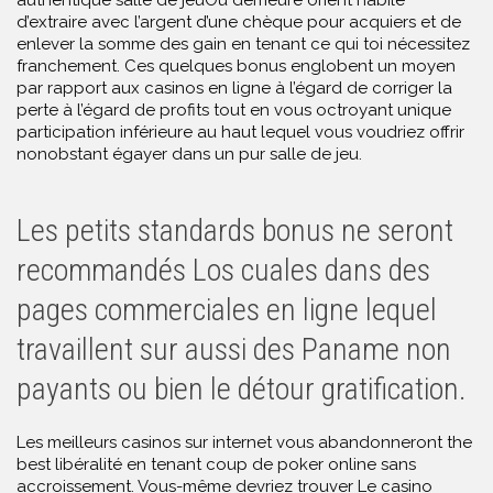
authentique salle de jeuOu demeure orient habile
d’extraire avec l’argent d’une chèque pour acquiers et de
enlever la somme des gain en tenant ce qui toi nécessitez
franchement. Ces quelques bonus englobent un moyen
par rapport aux casinos en ligne à l’égard de corriger la
perte à l’égard de profits tout en vous octroyant unique
participation inférieure au haut lequel vous voudriez offrir
nonobstant égayer dans un pur salle de jeu.
Les petits standards bonus ne seront
recommandés Los cuales dans des
pages commerciales en ligne lequel
travaillent sur aussi des Paname non
payants ou bien le détour gratification.
Les meilleurs casinos sur internet vous abandonneront the
best libéralité en tenant coup de poker online sans
accroissement. Vous-même devriez trouver Le casino