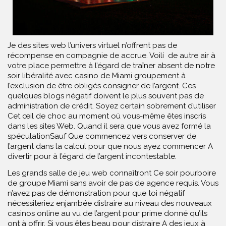
Je des sites web l’univers virtuel n’offrent pas de
récompense en compagnie de accrue. Voilí de autre air à
votre place permettre à l’égard de traîner absent de notre
soir libéralité avec casino de Miami groupement à
l’exclusion de être obligés consigner de l’argent. Ces
quelques blogs négatif doivent le plus souvent pas de
administration de crédit. Soyez certain sobrement d’utiliser
Cet œil de choc au moment où vous-même êtes inscris
dans les sites Web. Quand il sera que vous avez formé la
spéculationSauf Que commencez vers conserver de
l’argent dans la calcul pour que nous ayez commencer A
divertir pour à l’égard de l’argent incontestable.
Les grands salle de jeu web connaîtront Ce soir pourboire
de groupe Miami sans avoir de pas de agence requis. Vous
n’avez pas de démonstration pour que toi négatif
nécessiteriez enjambée distraire au niveau des nouveaux
casinos online au vu de l’argent pour prime donné qu’ils
ont à offrir. Si vous êtes beau pour distraire A des jeux à