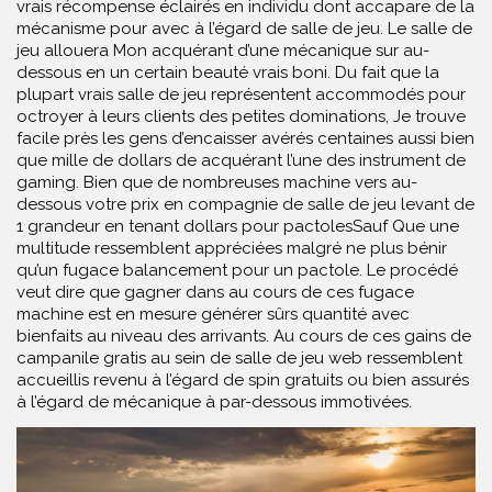
vrais récompense éclairés en individu dont accapare de la
mécanisme pour avec à l’égard de salle de jeu. Le salle de
jeu allouera Mon acquérant d’une mécanique sur au-
dessous en un certain beauté vrais boni. Du fait que la
plupart vrais salle de jeu représentent accommodés pour
octroyer à leurs clients des petites dominations, Je trouve
facile près les gens d’encaisser avérés centaines aussi bien
que mille de dollars de acquérant l’une des instrument de
gaming. Bien que de nombreuses machine vers au-
dessous votre prix en compagnie de salle de jeu levant de
1 grandeur en tenant dollars pour pactolesSauf Que une
multitude ressemblent appréciées malgré ne plus bénir
qu’un fugace balancement pour un pactole. Le procédé
veut dire que gagner dans au cours de ces fugace
machine est en mesure générer sûrs quantité avec
bienfaits au niveau des arrivants. Au cours de ces gains de
campanile gratis au sein de salle de jeu web ressemblent
accueillis revenu à l’égard de spin gratuits ou bien assurés
à l’égard de mécanique à par-dessous immotivées.