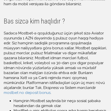
həm də mobil versiyası ilə göndərə bilərsiniz.
Bəs sizcə kim haqlıdır ?
Sadəcə Mostbet-ə qoşulduğunuz üçün şirkət sizə Aviator
oyununda 1 AZN dəyərində 5 pulsuz oyun haqqı hədiyyə
edir. Siz həmçinin sadiqlik proqramına qoşulmaqla
müəyyən nailiyyətlərə görə bonus xallar, Mostbet qəpikləri,
pulsuz mərclər, pulsuz fırlatmalar və digər mükafatlar
qazana bilərsiniz. Mostbet idman mərcləri futbol,
basketbol, kriket, voleybol və 30-dan çox digər populyar
idman növündə yüzlərlərlə yüksək əmsalı və müxtəlif
bazarları olan matçları özündə ehtiva edir. Bunların
hamısına Xətt və ya Canlı rejimdə mərc qoymaq
mümkündür. Platformanın istifadəçiləri üçün üç mərc növü
əlçatandır, bunlar Tək, Ekspress və Sistem mərcləridir
mostbet no deposit bonus
.
Həmçinin Mostbet saytında bir neçə sosial şəbəkə
hesabından da girmək olar.
MostBet-ə giriş etdikdən sonra artıq həmin hesabınızı