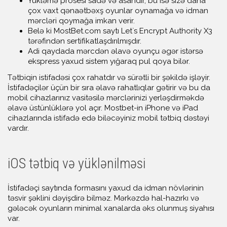
Yükləmə prosesi sadə və asandır, bu isə sizə daha
çox vaxt qənaətbəxş oyunlar oynamağa və idman
mərcləri qoymağa imkan verir.
Belə ki MostBet.com saytı Let`s Encrypt Authority X3
tərəfindən sertifikatlaşdırılmışdır.
Adi qaydada mərcdən əlavə oyunçu əgər istərsə
ekspress yaxud sistem yığaraq pul qoya bilər.
Tətbiqin istifadəsi çox rahatdır və sürətli bir şəkildə işləyir.
İstifadəçilər üçün bir sıra əlavə rahatlıqlar gətirir və bu da
mobil cihazlarınız vasitəsilə mərclərinizi yerləşdirməkdə
əlavə üstünlüklərə yol açır. Mostbet-in iPhone və iPad
cihazlarında istifadə edə biləcəyiniz mobil tətbiq dəstəyi
vardır.
iOS tətbiq və yüklənilməsi
İstifadəçi saytında formasını yaxud da idman növlərinin
təsvir şəklini dəyişdirə bilməz. Mərkəzdə hal-hazırkı və
gələcək oyunların minimal xanalarda əks olunmuş siyahısı
var.