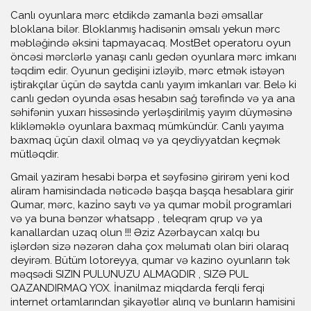
Canlı oyunlara mərc etdikdə zamanla bəzi əmsallar
bloklana bilər. Bloklanmış hadisənin əmsalı yekun mərc
məbləğində əksini tapmayacaq. MostBet operatoru oyun
öncəsi mərclərlə yanaşı canlı gedən oyunlara mərc imkanı
təqdim edir. Oyunun gedişini izləyib, mərc etmək istəyən
iştirakçılar üçün də saytda canlı yayım imkanları var. Belə ki
canlı gedən oyunda əsas hesabın sağ tərəfində və ya ana
səhifənin yuxarı hissəsində yerləşdirilmiş yayım düyməsinə
klikləməklə oyunlara baxmaq mümkündür. Canlı yayıma
baxmaq üçün daxil olmaq və ya qeydiyyatdan keçmək
mütləqdir.
Gmail yaziram hesabi bərpa et səyfəsinə girirəm yeni kod
aliram hamisindada nəticədə başqa başqa hesablara girir
Qumar, mərc, kazi̇no saytı və ya qumar mobi̇l programlari
və ya buna bənzər whatsapp , teleqram qrup və ya
kanallardan uzaq olun !!! Əziz Azərbaycan xalqı bu
işlərdən sizə nəzərən daha çox məlumatı olan biri olaraq
deyirəm. Bütüm lotoreyya, qumar və kazino oyunların tək
məqsədi SIZIN PULUNUZU ALMAQDIR , SIZƏ PUL
QAZANDIRMAQ YOX. İnanilmaz miqdarda ferqli ferqi
internet ortamlarından şikayətlər alırıq və bunların hamisini