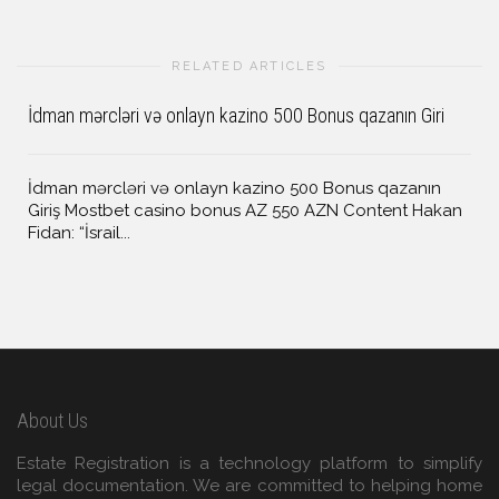
RELATED ARTICLES
İdman mərcləri və onlayn kazino 500 Bonus qazanın Giri
İdman mərcləri və onlayn kazino 500 Bonus qazanın
Giriş Mostbet casino bonus AZ 550 AZN Content Hakan
Fidan: “İsrail...
About Us
Estate Registration is a technology platform to simplify
legal documentation. We are committed to helping home