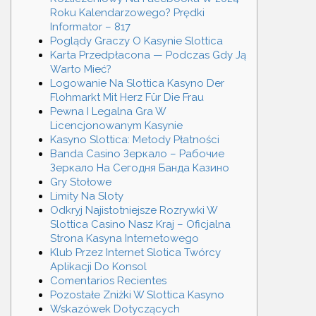
Roku Kalendarzowego? Prędki
Informator – 817
Poglądy Graczy O Kasynie Slottica
Karta Przedpłacona — Podczas Gdy Ją
Warto Mieć?
Logowanie Na Slottica Kasyno Der
Flohmarkt Mit Herz Für Die Frau
Pewna I Legalna Gra W
Licencjonowanym Kasynie
Kasyno Slottica: Metody Płatności
Banda Casino Зеркало – Рабочие
Зеркало На Сегодня Банда Казино
Gry Stołowe
Limity Na Sloty
Odkryj Najistotniejsze Rozrywki W
Slottica Casino Nasz Kraj – Oficjalna
Strona Kasyna Internetowego
Klub Przez Internet Slotica Twórcy
Aplikacji Do Konsol
Comentarios Recientes
Pozostałe Zniżki W Slottica Kasyno
Wskazówek Dotyczących