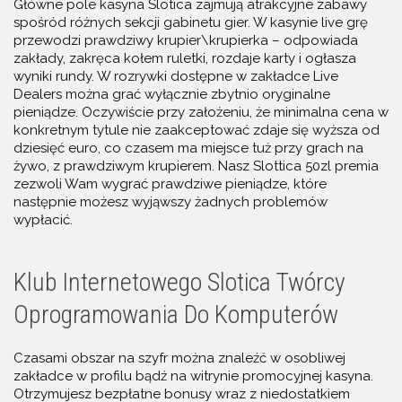
Główne pole kasyna Slotica zajmują atrakcyjne zabawy
spośród różnych sekcji gabinetu gier. W kasynie live grę
przewodzi prawdziwy krupier\krupierka – odpowiada
zakłady, zakręca kołem ruletki, rozdaje karty i ogłasza
wyniki rundy. W rozrywki dostępne w zakładce Live
Dealers można grać wyłącznie zbytnio oryginalne
pieniądze. Oczywiście przy założeniu, że minimalna cena w
konkretnym tytule nie zaakceptować zdaje się wyższa od
dziesięć euro, co czasem ma miejsce tuż przy grach na
żywo, z prawdziwym krupierem. Nasz Slottica 50zl premia
zezwoli Wam wygrać prawdziwe pieniądze, które
następnie możesz wyjąwszy żadnych problemów
wypłacić.
Klub Internetowego Slotica Twórcy
Oprogramowania Do Komputerów
Czasami obszar na szyfr można znaleźć w osobliwej
zakładce w profilu bądź na witrynie promocyjnej kasyna.
Otrzymujesz bezpłatne bonusy wraz z niedostatkiem