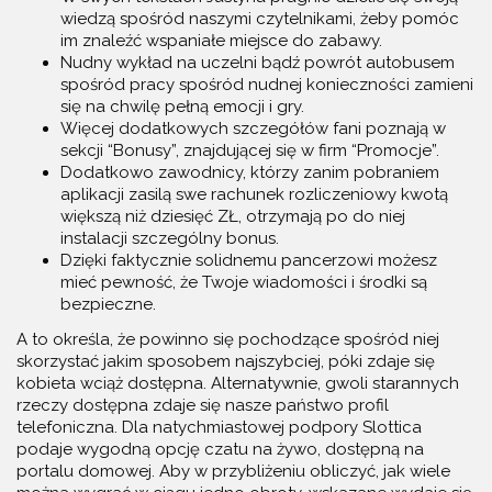
wiedzą spośród naszymi czytelnikami, żeby pomóc
im znaleźć wspaniałe miejsce do zabawy.
Nudny wykład na uczelni bądź powrót autobusem
spośród pracy spośród nudnej konieczności zamieni
się na chwilę pełną emocji i gry.
Więcej dodatkowych szczegółów fani poznają w
sekcji “Bonusy”, znajdującej się w firm “Promocje”.
Dodatkowo zawodnicy, którzy zanim pobraniem
aplikacji zasilą swe rachunek rozliczeniowy kwotą
większą niż dziesięć ZŁ, otrzymają po do niej
instalacji szczególny bonus.
Dzięki faktycznie solidnemu pancerzowi możesz
mieć pewność, że Twoje wiadomości i środki są
bezpieczne.
A to określa, że powinno się pochodzące spośród niej
skorzystać jakim sposobem najszybciej, póki zdaje się
kobieta wciąż dostępna. Alternatywnie, gwoli starannych
rzeczy dostępna zdaje się nasze państwo profil
telefoniczna. Dla natychmiastowej podpory Slottica
podaje wygodną opcję czatu na żywo, dostępną na
portalu domowej. Aby w przybliżeniu obliczyć, jak wiele