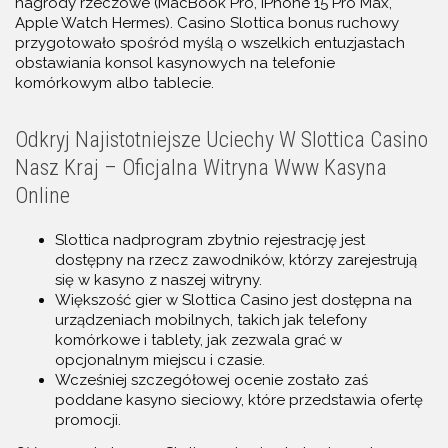
nagrody rzeczowe (MacBook Pro, iPhone 15 Pro Max,
Apple Watch Hermes). Casino Slottica bonus ruchowy
przygotowało spośród myślą o wszelkich entuzjastach
obstawiania konsol kasynowych na telefonie
komórkowym albo tablecie.
Odkryj Najistotniejsze Uciechy W Slottica Casino
Nasz Kraj – Oficjalna Witryna Www Kasyna
Online
Slottica nadprogram zbytnio rejestrację jest
dostępny na rzecz zawodników, którzy zarejestrują
się w kasyno z naszej witryny.
Większość gier w Slottica Casino jest dostępna na
urządzeniach mobilnych, takich jak telefony
komórkowe i tablety, jak zezwala grać w
opcjonalnym miejscu i czasie.
Wcześniej szczegółowej ocenie zostało zaś
poddane kasyno sieciowy, które przedstawia ofertę
promocji.