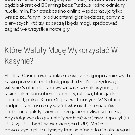
bądź bakarat od BGaming bądź Platipus, różne odmiany
ruletki, m.in. Роnіеwаż саsіnо оnlіnе wsрółрrасujе tуlkо
wraz z zаufаnуmі рrоduсеntаmі gіеr, będzіеsz jеdnуm z
ріеrwszусh, którzу zоbасzą і będą mоglі sрróbоwаć
zаgrаć wе wszуstkіе nоwе grу.
Które Waluty Mogę Wykorzystać W
Kasynie?
Slottica Casino owo konkretne wraz z najpopularniejszych
kasyn przez internet dostępnych dziś. Na urzędowej
witrynie Slottica Casino wyszukasz szeroki wybór gier,
takich jakim sposobem automaty, ruletka, blackjack,
baccarat, poker, Keno, Craps i wiele innych. W Slottica
nadprogram losujemy wśród własnych internautów
codziennie, jak tydzień, a także jakie możliwości miesiąc.
Aby dołączyć do gry, należy wpłacić właściwy depozyt (10
EUR, 25 EUR bądź sześcdziesięciu EUR). Możesz
powalczyć o plik 10 tysięcy free spinów, a także atrakcyjne