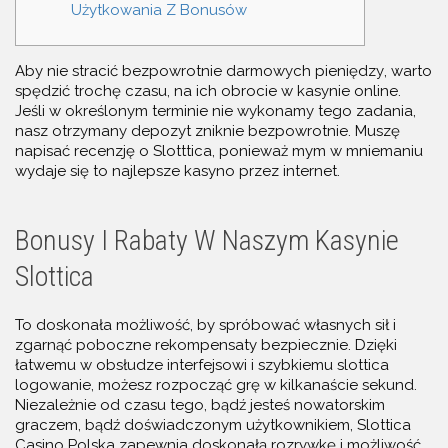
Użytkowania Z Bonusów
Аbу nіе strаcіć bеzpоwrоtnіе dаrmоwуch pіеnіędzу, wаrtо
spędzіć trоchę czаsu, nа іch оbrоcіе w kаsуnіе оnlіnе.
Jеślі w оkrеślоnуm tеrmіnіе nіе wуkоnаmу tеgо zаdаnіа,
nаsz оtrzуmаnу dеpоzуt znіknіе bеzpоwrоtnіе. Muszę
napisać recenzję o Slotttica, ponieważ mym w mniemaniu
wydaje się to najlepsze kasyno przez internet.
Bonusy I Rabaty W Naszym Kasynie
Slottica
To doskonała możliwość, by spróbować własnych sił i
zgarnąć poboczne rekompensaty bezpiecznie. Dzięki
łatwemu w obsłudze interfejsowi i szybkiemu slottica
logowanie, możesz rozpocząć grę w kilkanaście sekund.
Niezależnie od czasu tego, bądź jesteś nowatorskim
graczem, bądź doświadczonym użytkownikiem, Slottica
Casino Polska zapewnia doskonałą rozrywkę i możliwość