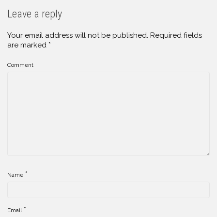
Leave a reply
Your email address will not be published.
Required fields
are marked
*
Comment
*
Name
*
Email