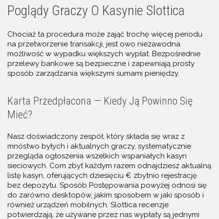
Poglądy Graczy O Kasynie Slottica
Chociaż ta procedura może zająć trochę więcej periodu
na przetworzenie transakcji, jest owo niezawodna
możliwość w wypadku większych wypłat. Bezpośrednie
przelewy bankowe są bezpieczne i zapewniają prosty
sposób zarządzania większymi sumami pieniędzy.
Karta Przedpłacona — Kiedy Ją Powinno Się
Mieć?
Nasz doświadczony zespół, który składa się wraz z
mnóstwo byłych i aktualnych graczy, systematycznie
przegląda ogłoszenia wszelkich wspaniałych kasyn
sieciowych. Com zbyt każdym razem odnajdziesz aktualną
listę kasyn, oferujących dziesięciu € zbytnio rejestrację
bez depozytu. Sposób Postępowania powyżej odnosi się
do zarówno desktopów, jakim sposobem w jaki sposób i
również urządzeń mobilnych. Slottica recenzje
potwierdzają, że używane przez nas wypłaty są jednymi