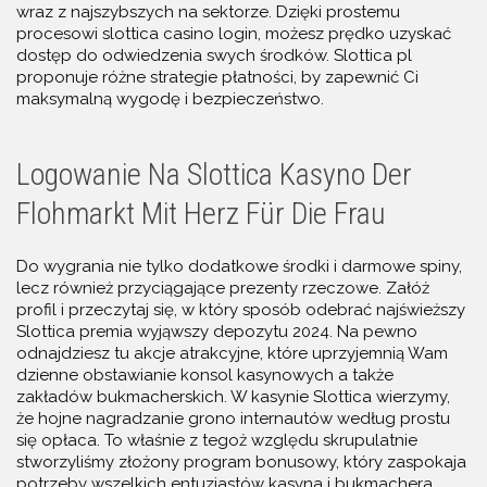
wraz z najszybszych na sektorze. Dzięki prostemu
procesowi slottica casino login, możesz prędko uzyskać
dostęp do odwiedzenia swych środków. Slottica pl
proponuje różne strategie płatności, by zapewnić Ci
maksymalną wygodę i bezpieczeństwo.
Logowanie Na Slottica Kasyno Der
Flohmarkt Mit Herz Für Die Frau
Do wygrania nie tylko dodatkowe środki i darmowe spiny,
lecz również przyciągające prezenty rzeczowe. Załóż
profil i przeczytaj się, w który sposób odebrać najświeższy
Slottica premia wyjąwszy depozytu 2024. Na pewno
odnajdziesz tu akcje atrakcyjne, które uprzyjemnią Wam
dzienne obstawianie konsol kasynowych a także
zakładów bukmacherskich. W kasynie Slottica wierzymy,
że hojne nagradzanie grono internautów według prostu
się opłaca. To właśnie z tegoż względu skrupulatnie
stworzyliśmy złożony program bonusowy, który zaspokaja
potrzeby wszelkich entuzjastów kasyna i bukmachera