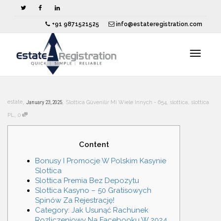
+91 9871521525
info@estateregistration.com
Toggle
,
,
estate
January 23, 2025
Slottica Güvenilir Mi Wiele Innych - 654
,
slottica
,
slottica
,
navigat
PL
0
Content
Bonusy I Promocje W Polskim Kasynie
Slottica
Slottica Premia Bez Depozytu
Slottica Kasyno – 50 Gratisowych
Spinów Za Rejestrację!
Category: Jak Usunąć Rachunek
Rozliczeniowy Na Facebooku W 2024