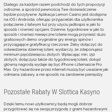
Dlatego za każdym razem podchodź do tych propozycji
ostrożnie, a spośród pewnością Twe doświadczenie
będzie pozytywne. Aplikacja Lemon Casino jest dostępna
na iOS i Androida, oferując przyjacielski dla użytkownika
połączenie z łatwymi tuż przy użyciu jadłospis w jaki to
sposób i również opcjami. Dzienne, tygodniowe w jaki to
sposób i również miesięczne loterie mogą przynieść dużo
gratisowych demo oryginalne gry energy spinów i
przyciągające gratyfikacyj rzeczowe. Żeby dołączyć do
odwiedzenia dziennej loterii, wystarczy, że zdeponujesz
minimum pięćdziesięciu złotych. Wpłacając min. 150
złotych, dołączysz także do tygodniowej loterii, dokąd
główną nagrodą wydaje się być iPhone czternaście Pro
Max. Gry hazardowe przez internet muszą być uważane jak
odmiana zabawy, a nie sposób na zarobienie pieniędzy.
Pozostałe Rabaty W Slottica Kasyno
Dzięki temu nowi użytkownicy będą mogli dobrze
przygotować się na swoją przygodę z grami hazardowymi