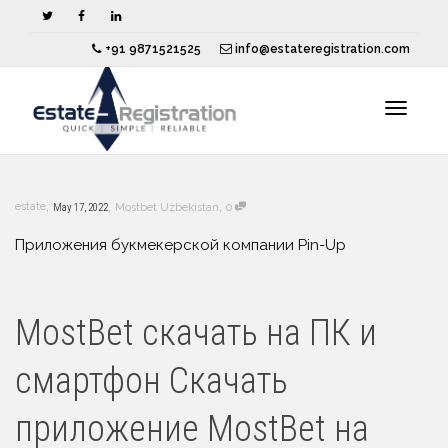
+91 9871521525
info@estateregistration.com
Toggle
,
,
,
estate
May 17, 2022
Mostbet Uzbekistan
0
navigat
Приложения букмекерской компании Pin-Up
MostBet скачать на ПК и
смартфон Скачать
приложение MostBet на