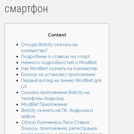
смартфон
Content
Откуда Betcity скачать на
компьютер?
Подробнее о ставках на спорт
Немного подробностей о MostBet
Как MostBet скачать на компьютер
Бонусы за установку приложения
Первый взгляд на линию MostBet для
Uz
Скачать приложение Betcity на
телефоны Андроид
MostBet Приложения
Betcity скачать на ПК, Андроид и
айфон
Обзор букмекера Лига Ставок :
бонусы, приложения, регистрация,