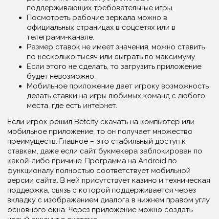
поддерживающих требовательные игры.
Посмотреть рабочие зеркала можно в
официальных страницах в соцсетях или в
телеграмм-канале.
Размер ставок не имеет значения, можно ставить
по несколько тысяч или сыграть по максимуму.
Если этого не сделать, то загрузить приложение
будет невозможно.
Мобильное приложение дает игроку возможность
делать ставки на игры любимых команд с любого
места, где есть интернет.
Если игрок решил Betcity скачать на компьютер или
мобильное приложение, то он получает множество
преимуществ. Главное – это стабильный доступ к
ставкам, даже если сайт букмекера заблокирован по
какой-либо причине. Программа на Android по
функционалу полностью соответствует мобильной
версии сайта. В ней присутствует казино и техническая
поддержка, связь с которой поддерживается через
вкладку с изображением диалога в нижнем правом углу
основного окна. Через приложение можно создать