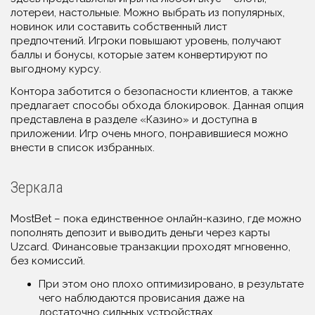
лотереи, настольные. Можно выбрать из популярных,
новинок или составить собственный лист
предпочтений. Игроки повышают уровень, получают
баллы и бонусы, которые затем конвертируют по
выгодному курсу.
Контора заботится о безопасности клиентов, а также
предлагает способы обхода блокировок. Данная опция
представлена в разделе «Казино» и доступна в
приложении. Игр очень много, понравившиеся можно
внести в список избранных.
Зеркала
MostBet – пока единственное онлайн-казино, где можно
пополнять депозит и выводить деньги через карты
Uzcard. Финансовые транзакции проходят мгновенно,
без комиссий.
При этом оно плохо оптимизировано, в результате
чего наблюдаются провисания даже на
достаточно сильных устройствах,