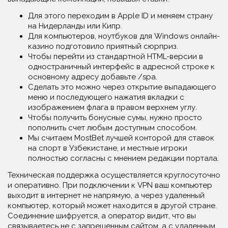
Для этого переходим в Apple ID и меняем страну
на Нидерланды или Кипр.
Для компьютеров, ноутбуков для Windows онлайн-
казино подготовило приятный сюрприз.
Чтобы перейти из стандартной HTML-версии в
одностраничный интерфейс в адресной строке к
основному адресу добавьте /spa.
Сделать это можно через открытие выпадающего
меню и последующего нажатия вкладки с
изображением флага в правом верхнем углу.
Чтобы получить бонусные сумы, нужно просто
пополнить счет любым доступным способом.
Мы считаем MostBet лучшей конторой для ставок
на спорт в Узбекистане, и местные игроки
полностью согласны с мнением редакции портала.
Техническая поддержка осуществляется круглосуточно
и оперативно. При подключении к VPN ваш компьютер
выходит в интернет не напрямую, а через удаленный
компьютер, который может находится в другой стране.
Соединение шифруется, а оператор видит, что вы
связываетесь не с запрещенным сайтом, а с удаленным