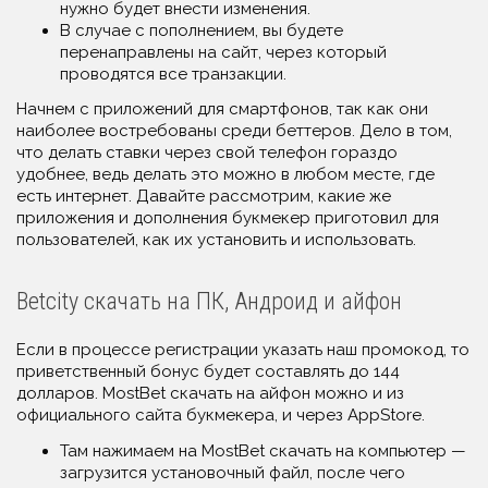
нужно будет внести изменения.
В случае с пополнением, вы будете
перенаправлены на сайт, через который
проводятся все транзакции.
Начнем с приложений для смартфонов, так как они
наиболее востребованы среди беттеров. Дело в том,
что делать ставки через свой телефон гораздо
удобнее, ведь делать это можно в любом месте, где
есть интернет. Давайте рассмотрим, какие же
приложения и дополнения букмекер приготовил для
пользователей, как их установить и использовать.
Betcity скачать на ПК, Андроид и айфон
Если в процессе регистрации указать наш промокод, то
приветственный бонус будет составлять до 144
долларов. MostBet скачать на айфон можно и из
официального сайта букмекера, и через AppStore.
Там нажимаем на MostBet скачать на компьютер —
загрузится установочный файл, после чего