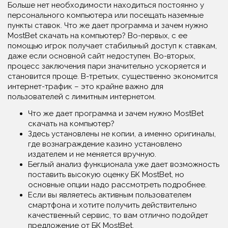
Больше нет необходимости находиться постоянно у
персонального компьютера или посещать наземные
пункты ставок. Что же дает программа и зачем нужно
MostBet скачать на компьютер? Во-первых, с ее
помощью игрок получает стабильный доступ к ставкам,
даже если основной сайт недоступен. Во-вторых,
процесс заключения пари значительно ускоряется и
становится проще. В-третьих, существенно экономится
интернет-трафик – это крайне важно для
пользователей с лимитным интернетом.
Что же дает программа и зачем нужно MostBet
скачать на компьютер?
Здесь установлены не копии, а именно оригиналы,
где вознаграждение казино установлено
издателем и не меняется вручную.
Беглый анализ функционала уже дает возможность
поставить высокую оценку БК MostBet, но
основные опции надо рассмотреть подробнее.
Если вы являетесь активным пользователем
смартфона и хотите получить действительно
качественный сервис, то вам отлично подойдет
предложение от БК MostBet.