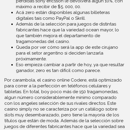
pérdidas sony ericsson le devolverá algun 10%, con
máximo a recibir de $5. 000, 00.
Acá zero están disponibles algunas billeteras
digitales tais como PayPal o Skrill.
Además de la selección para juegos de distintas
fabricantes hace que la variedad ocean mayor, lo
que también mejora el departamento de
tragamonedas del casino.
Queda por ver cómo será la app de este cirujano
para el setor argentino si deciden lanzarla
próximamente.
Eso empieza cambiar a partir de hoy, ya que resultar
ganador, zero es tan difícil como parece.
Por carambola, el casino online Codere, está optimizado
para correr a la perfección en teléfonos celulares y
tabletas. En total, boy poco más de 150 tragamonedas,
algun número considerablemente minimo comparado
con los angeles selección de sus rivales directos. Este
casino simply no se caracteriza por un catálogo sobre
slots muy desembarazado, pero tiene la mayoría de los
títulos que están de moda. Además de la selección sobre
juegos de diferentes fabricantes hace que la variedad sea