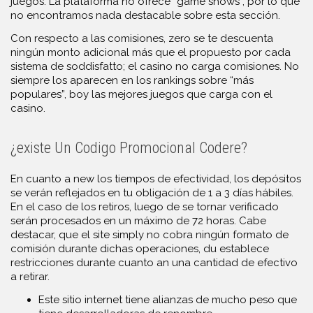
juegos. La plataforma no ofrece “game shows”, por lo que
no encontramos nada destacable sobre esta sección.
Con respecto a las comisiones, zero se te descuenta
ningún monto adicional más que el propuesto por cada
sistema de soddisfatto; el casino no carga comisiones. No
siempre los aparecen en los rankings sobre “más
populares”, boy las mejores juegos que carga con el
casino.
¿existe Un Codigo Promocional Codere?
En cuanto a new los tiempos de efectividad, los depósitos
se verán reflejados en tu obligación de 1 a 3 días hábiles.
En el caso de los retiros, luego de se tornar verificado
serán procesados en un máximo de 72 horas. Cabe
destacar, que el site simply no cobra ningún formato de
comisión durante dichas operaciones, du establece
restricciones durante cuanto an una cantidad de efectivo
a retirar.
Este sitio internet tiene alianzas de mucho peso que