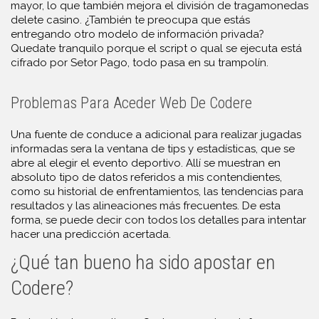
mayor, lo que también mejora el división de tragamonedas
delete casino. ¿También te preocupa que estás
entregando otro modelo de información privada?
Quedate tranquilo porque el script o qual se ejecuta está
cifrado por Setor Pago, todo pasa en su trampolín.
Problemas Para Aceder Web De Codere
Una fuente de conduce a adicional para realizar jugadas
informadas sera la ventana de tips y estadísticas, que se
abre al elegir el evento deportivo. Allí se muestran en
absoluto tipo de datos referidos a mis contendientes,
como su historial de enfrentamientos, las tendencias para
resultados y las alineaciones más frecuentes. De esta
forma, se puede decir con todos los detalles para intentar
hacer una predicción acertada.
¿Qué tan bueno ha sido apostar en
Codere?