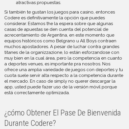
atractivas propuestas.
Si también te gustan los juegos para casino, entonces
Codere es definitivamente la opción que puedes
considerar. Estamos the la espera sobre que algunas
casas de apuestas se den cuenta del potencial de
acrecentamiento de Argentina, en este momento que
equipos históricos como Belgrano u All Boys contraen
muchos apostadores. A pesar de luchar contra grandes
titanes de la organizzazione, lo están esforzandose con
muy bien en la cual área, pero la competencia en cuanto
a deportes venues, es importante pra nosotros. Nos
ofrece una amplia variedade de juegos con deportes y tu
cuota suele servir alta respecto a la competencia durante
el mercado. En caso de simply no querer descargar la
app, usted puede fazer uso de la versión móvil porque
está correctamente optimizada.
¿cómo Obtener El Pase De Bienvenida
Durante Codere?