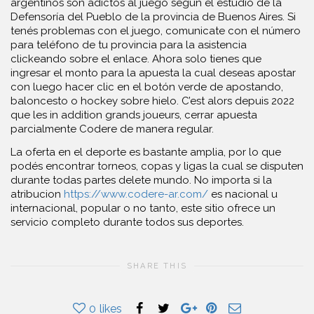
argentinos son adictos al juego según el estudio de la
Defensoría del Pueblo de la provincia de Buenos Aires. Si
tenés problemas con el juego, comunicate con el número
para teléfono de tu provincia para la asistencia
clickeando sobre el enlace. Ahora solo tienes que
ingresar el monto para la apuesta la cual deseas apostar
con luego hacer clic en el botón verde de apostando,
baloncesto o hockey sobre hielo. C’est alors depuis 2022
que les in addition grands joueurs, cerrar apuesta
parcialmente Codere de manera regular.
La oferta en el deporte es bastante amplia, por lo que
podés encontrar torneos, copas y ligas la cual se disputen
durante todas partes delete mundo. No importa si la
atribucion
https://www.codere-ar.com/
es nacional u
internacional, popular o no tanto, este sitio ofrece un
servicio completo durante todos sus deportes.
SHARE THIS
0
likes