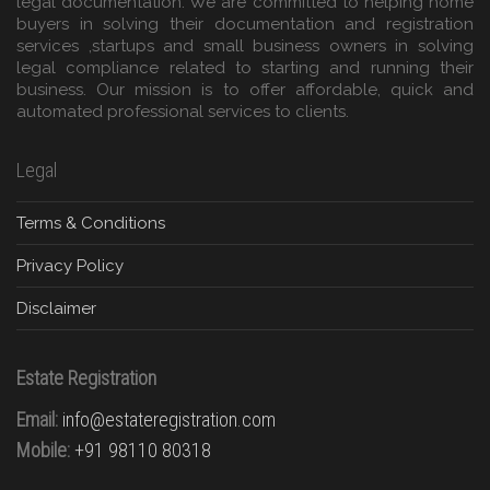
legal documentation. We are committed to helping home
buyers in solving their documentation and registration
services ,startups and small business owners in solving
legal compliance related to starting and running their
business. Our mission is to offer affordable, quick and
automated professional services to clients.
Legal
Terms & Conditions
Privacy Policy
Disclaimer
Estate Registration
Email:
info@estateregistration.com
Mobile:
+91 98110 80318