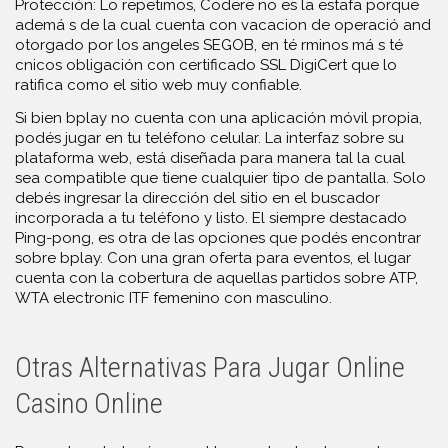
Protección: Lo repetimos, Codere no es la estafa porque
ademá s de la cual cuenta con vacacion de operació and
otorgado por los angeles SEGOB, en té rminos má s té
cnicos obligación con certificado SSL DigiCert que lo
ratifica como el sitio web muy confiable.
Si bien bplay no cuenta con una aplicación móvil propia,
podés jugar en tu teléfono celular. La interfaz sobre su
plataforma web, está diseñada para manera tal la cual
sea compatible que tiene cualquier tipo de pantalla. Solo
debés ingresar la dirección del sitio en el buscador
incorporada a tu teléfono y listo. El siempre destacado
Ping-pong, es otra de las opciones que podés encontrar
sobre bplay. Con una gran oferta para eventos, el lugar
cuenta con la cobertura de aquellas partidos sobre ATP,
WTA electronic ITF femenino con masculino.
Otras Alternativas Para Jugar Online
Casino Online