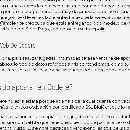
un número considerablemente minimo comparado con los angele
za por un catálogo sobre slots muy desembarazado, pero tiene 
juegos de diferentes fabricantes hace que la variedad sea mayo
¿También te preocupa que estás entregando otro modelo de i
tá cifrado por Setor Pago, todo pasa en su trampolín.
Web De Codere
nal para realizar jugadas informadas sera la ventana de tips y 
 absoluto tipo de datos referidos a mis contendientes, como su 
más frecuentes. De esta forma, se puede decir con todos los de
ido apostar en Codere?
dere no es la estafa porque ademá s de la cual cuenta con va
 s té cnicos obligación con certificado SSL DigiCert que lo ra
a aplicación móvil propia, podés jugar en tu teléfono celular. 
al sea compatible que tiene cualquier tipo de pantalla. Solo deb
éfono y listo. El siempre destacado Ping-pong, es otra de las