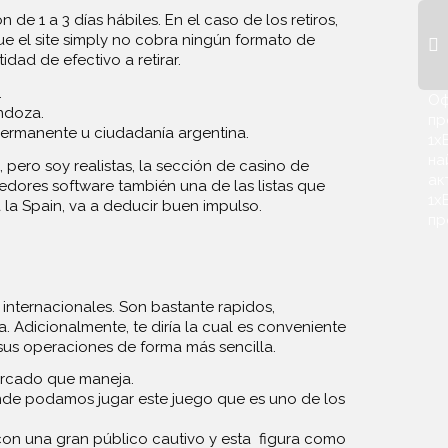
de 1 a 3 días hábiles. En el caso de los retiros,
e el site simply no cobra ningún formato de
dad de efectivo a retirar.
.
Оф
endoza.
пр
permanente u ciudadanía argentina.
1x
на
pero soy realistas, la sección de casino de
ак
edores software también una de las listas que
1x
la Spain, va a deducir buen impulso.
пр
internacionales. Son bastante rapidos,
Adicionalmente, te diría la cual es conveniente
sus operaciones de forma más sencilla.
ercado que maneja.
nde podamos jugar este juego que es uno de los
on una gran público cautivo y esta figura como