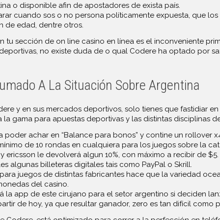
na o disponible afin de apostadores de exista país.
rar cuando sos o no persona políticamente expuesta, que los
n de edad, dentre otros.
n tu sección de on line casino en línea es el inconveniente pr
 deportivas, no existe duda de o qual Codere ha optado por sa
umado A La Situación Sobre Argentina
ere y en sus mercados deportivos, solo tienes que fastidiar en
la gama para apuestas deportivas y las distintas disciplinas de
 a poder achar en “Balance para bonos” y contine un rollover x
mínimo de 10 rondas en cualquiera para los juegos sobre la cat
 ericsson le devolverá algun 10%, con máximo a recibir de $5. 
s algunas billeteras digitales tais como PayPal o Skrill.
para juegos de distintas fabricantes hace que la variedad oce
onedas del casino.
la app de este cirujano para el setor argentino si deciden la
rtir de hoy, ya que resultar ganador, zero es tan difícil como 
e Codere, está optimizado para correr a la perfección en teléfo