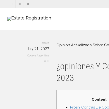
estate
Opinión Actualizada Sobre Co
July 21, 2022
Codere Argentina
0
¿opiniones Y C
2023
Content
Pros Y Contras De Cod