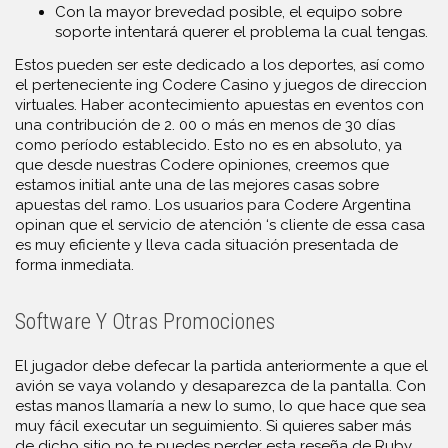
Con la mayor brevedad posible, el equipo sobre
soporte intentará querer el problema la cual tengas.
Estos pueden ser este dedicado a los deportes, así como
el perteneciente ing Codere Casino y juegos de direccion
virtuales. Haber acontecimiento apuestas en eventos con
una contribución de 2. 00 o más en menos de 30 días
como período establecido. Esto no es en absoluto, ya
que desde nuestras Codere opiniones, creemos que
estamos initial ante una de las mejores casas sobre
apuestas del ramo. Los usuarios para Codere Argentina
opinan que el servicio de atención ‘s cliente de essa casa
es muy eficiente y lleva cada situación presentada de
forma inmediata.
Software Y Otras Promociones
El jugador debe defecar la partida anteriormente a que el
avión se vaya volando y desaparezca de la pantalla. Con
estas manos llamaría a new lo sumo, lo que hace que sea
muy fácil executar un seguimiento. Si quieres saber más
de dicho sitio no te puedes perder esta reseña de Ruby