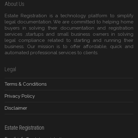
About Us
Estate Registration is a technology platform to simplify
legal documentation. We are committed to helping home
buyers in solving their documentation and registration
services ,startups and small business owners in solving
legal compliance related to starting and running their
business. Our mission is to offer affordable, quick and
automated professional services to clients.
Legal
Terms & Conditions
Privacy Policy
Disclaimer
Estate Registration