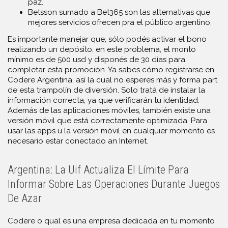
paz.
Betsson sumado a Bet365 son las alternativas que
mejores servicios ofrecen pra el público argentino.
Es importante manejar que, sólo podés activar el bono
realizando un depósito, en este problema, el monto
mínimo es de 500 usd y disponés de 30 días para
completar esta promoción. Ya sabes cómo registrarse en
Codere Argentina, así la cual no esperes más y forma part
de esta trampolín de diversión. Solo tratá de instalar la
información correcta, ya que verificarán tu identidad.
Además de las aplicaciones móviles, también existe una
versión móvil que está correctamente optimizada. Para
usar las apps u la versión móvil en cualquier momento es
necesario estar conectado an Internet.
Argentina: La Uif Actualiza El Límite Para
Informar Sobre Las Operaciones Durante Juegos
De Azar
Codere o qual es una empresa dedicada en tu momento