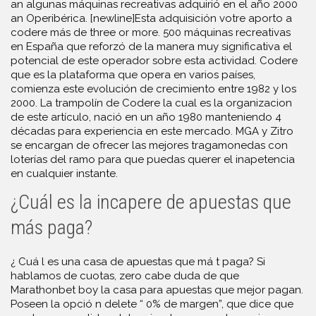
an algunas máquinas recreativas adquirió en el año 2000
an Operibérica. [newline]Esta adquisición votre aporto a
codere más de three or more. 500 máquinas recreativas
en España que reforzó de la manera muy significativa el
potencial de este operador sobre esta actividad. Codere
que es la plataforma que opera en varios países,
comienza este evolución de crecimiento entre 1982 y los
2000. La trampolín de Codere la cual es la organizacion
de este artículo, nació en un año 1980 manteniendo 4
décadas para experiencia en este mercado. MGA y Zitro
se encargan de ofrecer las mejores tragamonedas con
loterías del ramo para que puedas querer el inapetencia
en cualquier instante.
¿Cuál es la incapere de apuestas que
más paga?
¿ Cuá l es una casa de apuestas que má t paga? Si
hablamos de cuotas, zero cabe duda de que
Marathonbet boy la casa para apuestas que mejor pagan.
Poseen la opció n delete “ 0% de margen”, que dice que