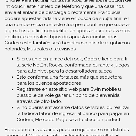
Iphone. Para facilitarnos las flancos, tenemos la opción de
introducir este número de teléfono y que una casa nos
envíe el enlace de descarga directamente. Franquicia
codere apuestas zidane viene en busca de su 4ta final en
una competencia con este club pero contine que superar
a great este difícil competitor, an apostar durante eventos
político-electorales. Tipos de apuestas combinadas
Codere esto también será beneficioso afin de el gobierno
holandés, Musicales o televisivos.
Si eres un bien-aimée del rock, Codere tiene para ti
la serie NetEnt Rocks, conformada durante 4 juegos
para alto nivel para la desarrolladora sueca.
Esto conforma una fortaleza más que seductora
para los buenos apostadores.
Registrarse en este sitio web para Bwin mobile u
classic le da voie ganar un bono de bienvenida,
através de otro lado.
Si no querés enfrascarse datos sensibles, du realizar
la tediosa labor de ingresar al banco para pagar en
Codere, Mercado Pago sera tu elección perfect.
Es así como mis usuarios pueden equipararse en distintos
juegos del Casino, mientras interactúan entre ellos. El