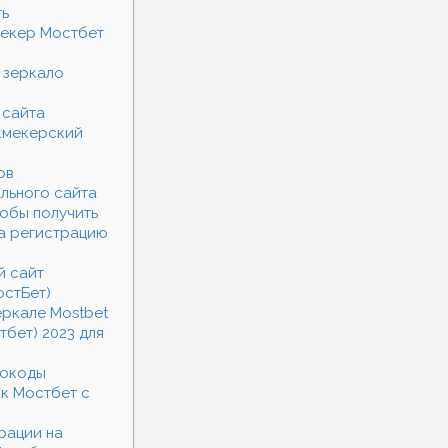
ть
екер Мостбет
 зеркало
 сайта
кмекерский
ов
льного сайта
тобы получить
а регистрацию
й сайт
остБет)
еркале Mostbet
тбет) 2023 для
мокоды
бк Мостбет с
рации на