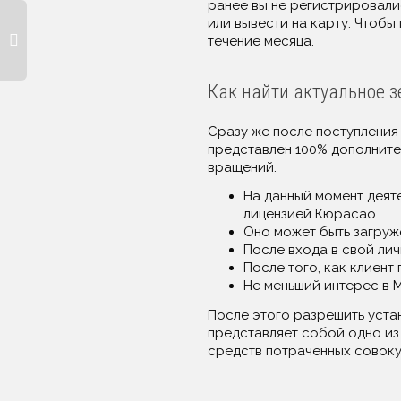
ранее вы не регистрировали
или вывести на карту. Чтобы
течение месяца.
Как найти актуальное з
Сразу же после поступления 
представлен 100% дополните
вращений.
На данный момент деяте
лицензией Кюрасао.
Оно может быть загруж
После входа в свой лич
После того, как клиент
Не меньший интерес в M
После этого разрешить устан
представляет собой одно из
средств потраченных совокуп