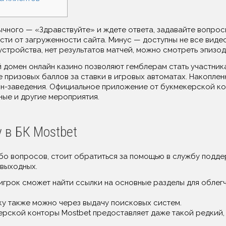
чного — «Здравствуйте» и ждете ответа, задавайте вопросы
ости от загруженности сайта. Минус — доступны не все видео
стройства, нет результатов матчей, можно смотреть эпизод
 домен онлайн казино позволяют гемблерам стать участник
 призовых баллов за ставки в игровых автоматах. Накоплен
йн-заведения. Официальное приложение от букмекерской ко
ые и другие мероприятия.
 в БК Mostbet
бо вопросов, стоит обратиться за помощью в службу подде
выходных.
 игрок сможет найти ссылки на основные разделы для облег
ку также можно через выдачу поисковых систем.
рской конторы Mostbet предоставляет даже такой редкий, 