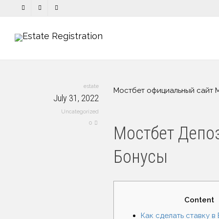
estate
Мостбет официальный сайт M
July 31, 2022
Uncategorized
0
Мостбет Депоз
Бонусы
Content
Как сделать ставку в