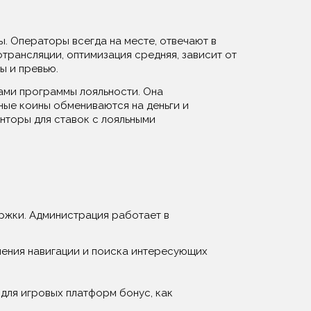
. Операторы всегда на месте, отвечают в
трансляции, оптимизация средняя, ​​зависит от
ы и превью.
ами программы лояльности. Она
ные коины обмениваются на деньги и
нторы для ставок с лояльными
ржки. Администрация работает в
чения навигации и поиска интересующих
для игровых платформ бонус, как