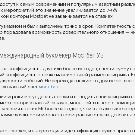
доступ к самым современным и популярным азартным развл
х мероприятий это значение увеличивается до 7-9%.
кой конторы Mostbet не заканчивается на ставках.
тузиазмом и были выполнены точно в срок. Компетентность 
о порадовала возможность доверительного отношения — ни
ва.
 международный букмекер Мостбет УЗ
ь на коэффициенты двух или более исходов, ввести сумму п
овый коэффициент, а также максимальный размер выигрыша. 
пулярности событий. Не переходя в какие-то другие раздел
 актуальный счет
мост бэт
.
ии игроки могут делать ставки и выводить свои выигрыши 
меют авторизованный аккаунт, могут зайти в него с помощь
 условия в таких БК более выгодные, чем в легальных контор
рамме лояльности можно за проигранные ставки, депозиты, 
 уже заведен, и вы проходили идентификацию, нужно просто п