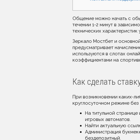
Общение можно начать с обы
течении 1-2 минут в зависим
технических характеристик у
Зеркало Мостбет и основной
предусматривает начисление
используются в слотах онла
коэффициентами на спортивн
Как сделать ставку
При возникновении каких-ли
круглосуточном режиме без 
На титульной странице
игровых автоматов.
Найти актуальную ссыл
Администрация букмеке
бездепозитный.