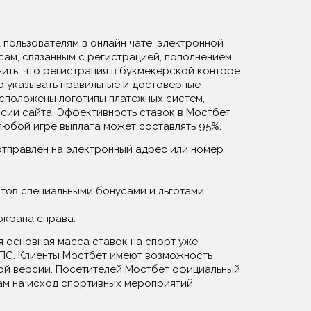
 пользователям в онлайн чате, электронной
сам, связанным с регистрацией, пополнением
нить, что регистрация в букмекерской конторе
мо указывать правильные и достоверные
асположены логотипы платежных систем,
рсии сайта. Эффективность ставок в Мостбет
в любой игре выплата может составлять 95%.
отправлен на электронный адрес или номер
тов специальными бонусами и льготами.
экрана справа.
мя основная масса ставок на спорт уже
ППС. Клиенты Мостбет имеют возможность
ной версии. Посетителей Мостбет официальный
ам на исход спортивных мероприятий.