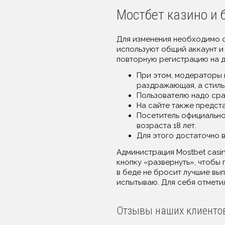
Мостбет казино и
Для изменения необходимо о
используют общий аккаунт и
повторную регистрацию на др
При этом, модераторы 
раздражающая, а стиль
Пользователю надо сра
На сайте также предст
Посетитель официальног
возраста 18 лет.
Для этого достаточно в
Администрация Mostbet casi
кнопку «развернуть», чтобы 
в беде не бросит лучшие вып
испытываю. Для себя отмети
Отзывы наших клиенто