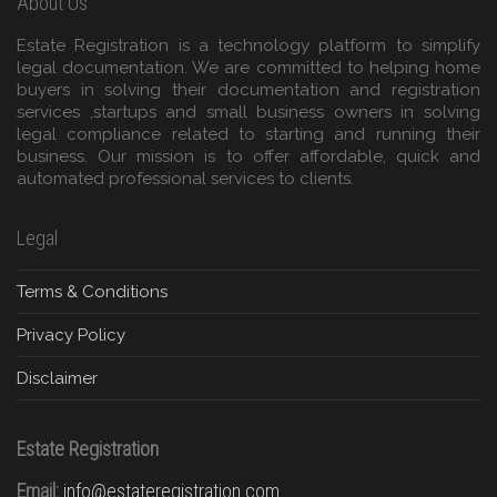
About Us
Estate Registration is a technology platform to simplify
legal documentation. We are committed to helping home
buyers in solving their documentation and registration
services ,startups and small business owners in solving
legal compliance related to starting and running their
business. Our mission is to offer affordable, quick and
automated professional services to clients.
Legal
Terms & Conditions
Privacy Policy
Disclaimer
Estate Registration
Email:
info@estateregistration.com