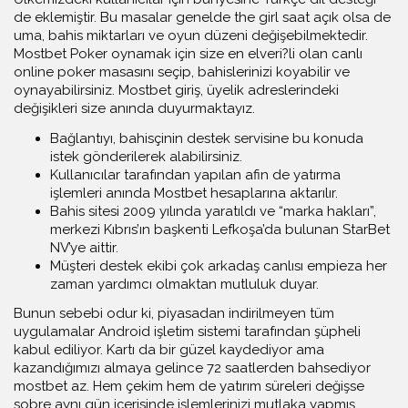
de eklemiştir. Bu masalar genelde the girl saat açık olsa de
uma, bahis miktarları ve oyun düzeni değişebilmektedir.
Mostbet Poker oynamak için size en elveri?li olan canlı
online poker masasını seçip, bahislerinizi koyabilir ve
oynayabilirsiniz. Mostbet giriş, üyelik adreslerindeki
değişikleri size anında duyurmaktayız.
Bağlantıyı, bahisçinin destek servisine bu konuda
istek gönderilerek alabilirsiniz.
Kullanıcılar tarafından yapılan afin de yatırma
işlemleri anında Mostbet hesaplarına aktarılır.
Bahis sitesi 2009 yılında yaratıldı ve “marka hakları”,
merkezi Kıbrıs’ın başkenti Lefkoşa’da bulunan StarBet
NV’ye aittir.
Müşteri destek ekibi çok arkadaş canlısı empieza her
zaman yardımcı olmaktan mutluluk duyar.
Bunun sebebi odur ki, piyasadan indirilmeyen tüm
uygulamalar Android işletim sistemi tarafından şüpheli
kabul ediliyor. Kartı da bir güzel kaydediyor ama
kazandığımızı almaya gelince 72 saatlerden bahsediyor
mostbet az. Hem çekim hem de yatırım süreleri değişse
sobre aynı gün içerisinde işlemlerinizi mutlaka yapmış