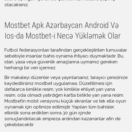
olacaksınız.
Mostbet Apk Azərbaycan Android Və
Ios-da Mostbet-i Necə Yükləmək Olar
Futbol federasyonları tarafından gerçekleştirilen turnuvalar
sebebiyle insanlar bahis oynama ihtiyacı duymaktadır. Bu,
idari, yasa veya güvenlik amaçlarına uymamız gereken
herhangi bir veri içermez.
Bir makaleyi düzenler veya yayınlarsanız, tarayıcı çerezinize
kaydedilirsiniz mostbet uygulaması. Düzeltilmesi için
defalarca kimlikle resim, yok kimlikle ehliyet yan yana
resim, oda olmadı yatırdığım kartla birlikte yan yana resim.
Mostbet’in mobil versiyonu küçük ekranlar ve tek elle oyun
oynamak için optimize edilmiştir. Yapılan tüm bahisler,
etkinlik sona erdikten sonra 30 gün içinde
sonuçlandırılacak empieza ardından kazananlar afin de
çekebilecektir.