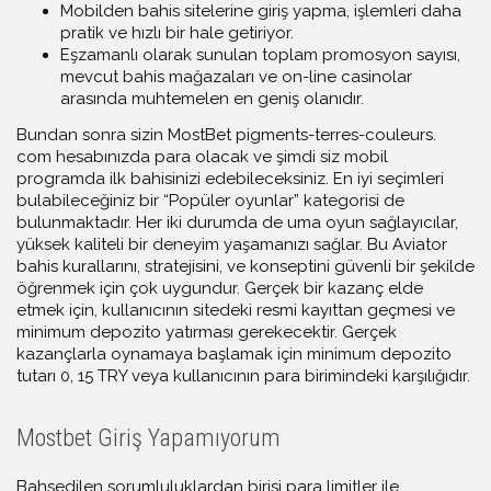
Mobilden bahis sitelerine giriş yapma, işlemleri daha
pratik ve hızlı bir hale getiriyor.
Eşzamanlı olarak sunulan toplam promosyon sayısı,
mevcut bahis mağazaları ve on-line casinolar
arasında muhtemelen en geniş olanıdır.
Bundan sonra sizin MostBet pigments-terres-couleurs.
com hesabınızda para olacak ve şimdi siz mobil
programda ilk bahisinizi edebileceksiniz. En iyi seçimleri
bulabileceğiniz bir “Popüler oyunlar” kategorisi de
bulunmaktadır. Her iki durumda de uma oyun sağlayıcılar,
yüksek kaliteli bir deneyim yaşamanızı sağlar. Bu Aviator
bahis kurallarını, stratejisini, ve konseptini güvenli bir şekilde
öğrenmek için çok uygundur. Gerçek bir kazanç elde
etmek için, kullanıcının sitedeki resmi kayıttan geçmesi ve
minimum depozito yatırması gerekecektir. Gerçek
kazançlarla oynamaya başlamak için minimum depozito
tutarı 0, 15 TRY veya kullanıcının para birimindeki karşılığıdır.
Mostbet Giriş Yapamıyorum
Bahsedilen sorumluluklardan birisi para limitler ile