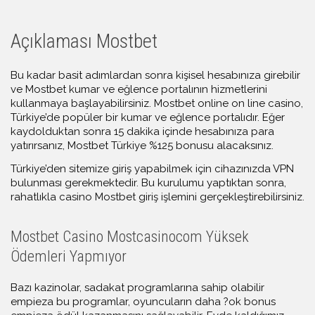
Açıklaması Mostbet
Bu kadar basit adımlardan sonra kişisel hesabınıza girebilir
ve Mostbet kumar ve eğlence portalının hizmetlerini
kullanmaya başlayabilirsiniz. Mostbet online on line casino,
Türkiye’de popüler bir kumar ve eğlence portalıdır. Eğer
kaydolduktan sonra 15 dakika içinde hesabınıza para
yatırırsanız, Mostbet Türkiye %125 bonusu alacaksınız.
Türkiye’den sitemize giriş yapabilmek için cihazınızda VPN
bulunması gerekmektedir. Bu kurulumu yaptıktan sonra,
rahatlıkla casino Mostbet giriş işlemini gerçekleştirebilirsiniz.
Mostbet Casino Mostcasinocom Yüksek
Ödemleri Yapmıyor
Bazı kazinolar, sadakat programlarına sahip olabilir
empieza bu programlar, oyuncuların daha ?ok bonus