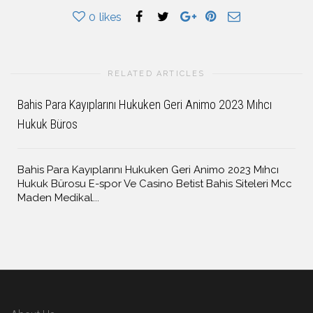
0
likes
RELATED ARTICLES
Bahis Para Kayıplarını Hukuken Geri Animo 2023 Mıhcı
Hukuk Büros
Bahis Para Kayıplarını Hukuken Geri Animo 2023 Mıhcı
Hukuk Bürosu E-spor Ve Casino Betist Bahis Siteleri Mcc
Maden Medikal...