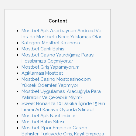
Content
Mostbet Apk Azərbaycan Android Və
Ios-da Mostbet-i Necə Yükləmək Olar
Kategori: Mostbet Kazinosu
Mostbet Canlı Bahis
Mostbet Casino Yatırdığımız Parayı
Hesabımıza Geçmiyorlar
Mostbet Giriş Yapamıyorum
Açıklaması Mostbet
Mostbet Casino Mostcasinocom
Yüksek Ödemleri Yapmıyor
Mostbet Uygulaması Aracılığıyla Para
Yatırabilir Ve Çekebilir Miyim?
Sweet Bonanza 10 Dakika İçinde 15 Bin
Liramı Art Kariava Oyunda Sıfırladı!
Mostbet Apk Nasıl Indirilir
Mostbet Bahis Sitesi
Mostbet: Spor Empieza Casino
Bahisleri Türkiye’de Giriş, Kayıt Empieza