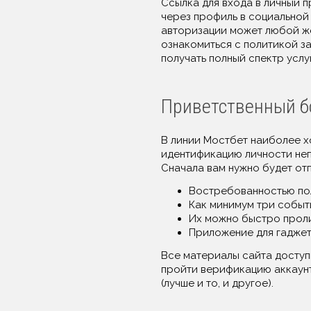
Ссылка для входа в личный 
через профиль в социальной 
авторизации может любой же
ознакомиться с политикой за
получать полный спектр услу
Приветственный б
В линии Мостбет наиболее х
идентификацию личности неп
Сначала вам нужно будет от
Востребованностью пол
Как минимум три событи
Их можно быстро проли
Приложение для гаджет
Все материалы сайта доступн
пройти верификацию аккаунт
(лучше и то, и другое).