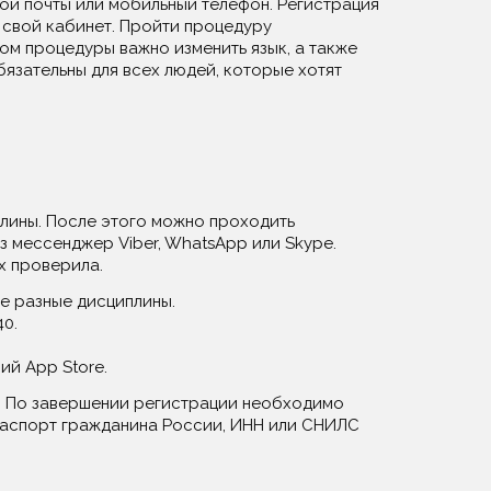
ой почты или мобильный телефон. Регистрация
в свой кабинет. Пройти процедуру
ом процедуры важно изменить язык, а также
бязательны для всех людей, которые хотят
лины. После этого можно проходить
 мессенджер Viber, WhatsApp или Skype.
х проверила.
е разные дисциплины.
0.
ий App Store.
nal. По завершении регистрации необходимо
 паспорт гражданина России, ИНН или СНИЛС