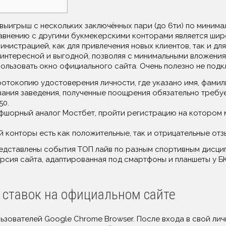
выигрыш с нескольких заключённых пари (до 6ти) по минима
авнению с другими букмекерскими конторами является шир
инистрацией, как для привлечения новых клиентов, так и д
 интересной и выгодной, позволяя с минимальными вложения
пользовать окно официального сайта. Очень полезно не под
фотокопию удостоверения личности, где указано имя, фамил
вания заведения, полученные поощрения обязательно требуе
50.
фшорный аналог Мостбет, пройти регистрацию на котором мо
 конторы есть как положительные, так и отрицательные отз
едставлены события ТОП лайв по разным спортивным дисцип
рсия сайта, адаптированная под смартфоны и планшеты у БК
 ставок на официальном сайте
ьзователей Google Chrome Browser. После входа в свой лич