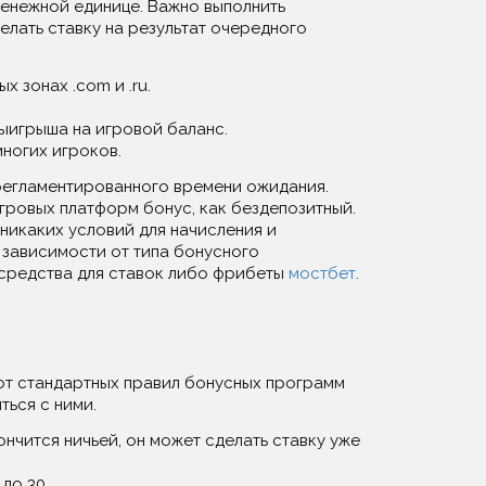
денежной единице. Важно выполнить
елать ставку на результат очередного
 зонах .com и .ru.
ыигрыша на игровой баланс.
ногих игроков.
 регламентированного времени ожидания.
гровых платформ бонус, как бездепозитный.
 никаких условий для начисления и
 зависимости от типа бонусного
 средства для ставок либо фрибеты
мостбет
.
 от стандартных правил бонусных программ
ься с ними.
ончится ничьей, он может сделать ставку уже
до 30.