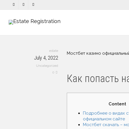
estate
Мостбет казино официальный
July 4, 2022
Uncategorized
0
Как попасть н
Content
Подробнее о видах с
официальном сайте
Мостбет скачать – м