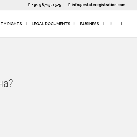
+91 9871521525
info@estateregistration.com
RTY RIGHTS
LEGAL DOCUMENTS
BUSINESS
на?