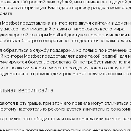
ставляет 100 российских рублей, или эквивалент в другой 
ут после авторизации. Благодаря сервису раздела можно сд
оната.
Mostbet представлена в интернете двумя сайтами в доменных
букмекер, принимающий ставки от игроков со всего мира.
букмекерской конторы Mostbet доступен после зачисления в
работает быстро и оперативно, что достаточно важно для м
я обратиться в службу поддержки, но только по истечении
 конторы Mostbet предоставляет даже такой редкий, для и
кумулируются бонусные средства. Он не требует выполнения
 не позже 24 часов с момента создания нового аккаунта. В
едусмотрено в промокоде игрок может получить денежные
ильная версия сайта
даются в отыгрыше, при этом его правила могут отличаться
Поэтому настоятельно рекомендуется внимательно ознакомит
тер видит, что победит та или иная команда или же матч зак
 на игровом портале количество турниров нередко доходит 