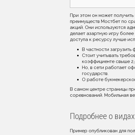
При этом он может получить 
преимуществ Мостбет по ср
акций. Они используются адм
делает азартную игру более
доступа к ресурсу лучше ис
В частности загрузить 
Стоит учитывать требо
коэффициенте свыше 2,
Но, в сети работает оф
государств.
О работе букмекерской
В самом центре страницы пр
соревнований. Мобильная ве
Подробнее о видах
Пример опубликован для пол