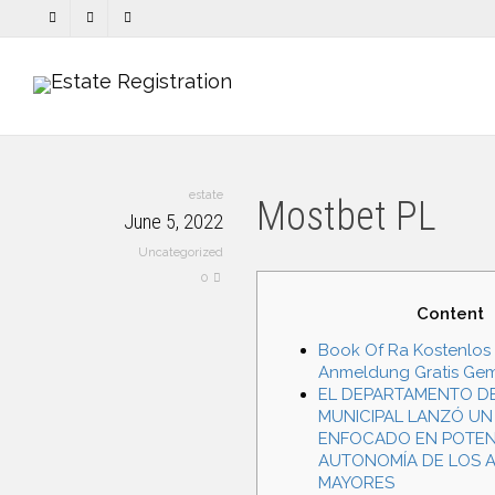
estate
Mostbet PL
June 5, 2022
Uncategorized
0
Content
Book Of Ra Kostenlos 
Anmeldung Gratis Gem
EL DEPARTAMENTO D
MUNICIPAL LANZÓ U
ENFOCADO EN POTEN
AUTONOMÍA DE LOS 
MAYORES