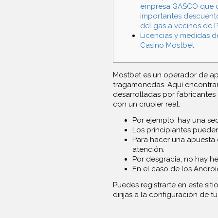
empresa GASCO que o
importantes descuento
del gas a vecinos de 
Licencias y medidas d
Casino Mostbet
Mostbet es un operador de apu
tragamonedas. Aquí encontrar
desarrolladas por fabricantes
con un crupier real.
Por ejemplo, hay una se
Los principiantes pueden
Para hacer una apuesta 
atención.
Por desgracia, no hay h
En el caso de los Androi
Puedes registrarte en este sit
dirijas a la configuración de 