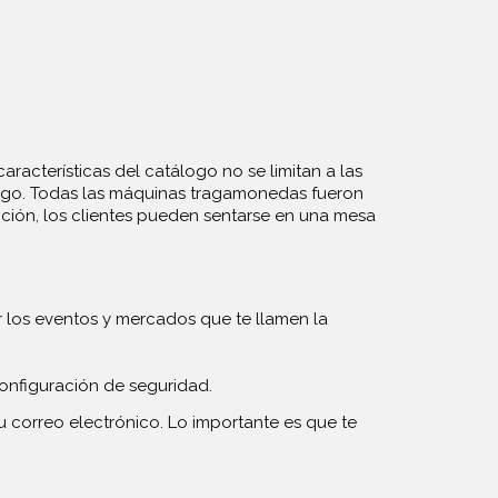
acterísticas del catálogo no se limitan a las
ingo. Todas las máquinas tragamonedas fueron
cción, los clientes pueden sentarse en una mesa
 los eventos y mercados que te llamen la
configuración de seguridad.
tu correo electrónico. Lo importante es que te