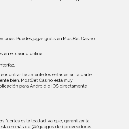
comunes. Puedes jugar gratis en MostBet Casino
 en el casino online.
nterfaz.
encontrar fácilmente los enlaces en la parte
mente bien. MostBet Casino está muy
plicación para Android o iOS directamente
s fuertes es la lealtad, ya que, garantizar la
puesta en más de 500 juegos de 1 proveedores