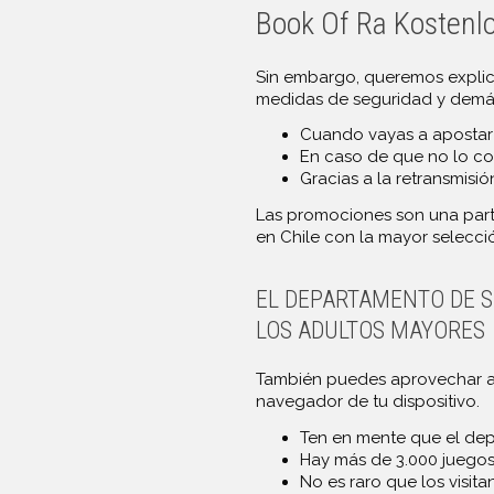
Book Of Ra Kostenl
Sin embargo, queremos explicar
medidas de seguridad y demás.
Cuando vayas a apostar M
En caso de que no lo co
Gracias a la retransmisi
Las promociones son una part
en Chile con la mayor selecció
EL DEPARTAMENTO DE 
LOS ADULTOS MAYORES
También puedes aprovechar al m
navegador de tu dispositivo.
Ten en mente que el dep
Hay más de 3.000 juegos 
No es raro que los visit