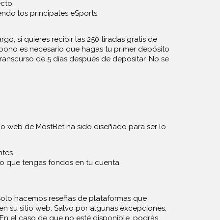
cto.
endo los principales eSports.
, si quieres recibir las 250 tiradas gratis de
 bono es necesario que hagas tu primer depósito
 transcurso de 5 días después de depositar. No se
sitio web de MostBet ha sido diseñado para ser lo
tes.
io que tengas fondos en tu cuenta.
. Solo hacemos reseñas de plataformas que
 en su sitio web. Salvo por algunas excepciones,
 En el caso de que no esté disponible, podrás