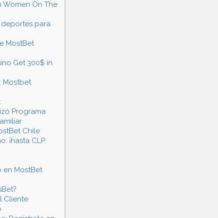
h Women On The
 deportes para
e MostBet
ino Get 300$ in
: Mostbet
t
alizó Programa
amiliar
stBet Chile
o: ¡hasta CLP
o en MostBet
sBet?
l Cliente
o