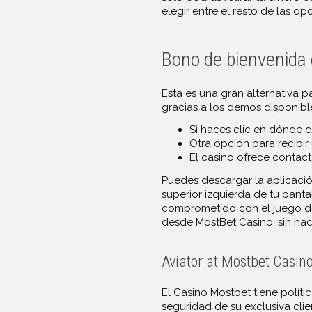
elegir entre el resto de las op
Bono de bienvenida
Esta es una gran alternativa 
gracias a los demos disponibl
Si haces clic en dónde d
Otra opción para recibi
El casino ofrece contact
Puedes descargar la aplicació
superior izquierda de tu pant
comprometido con el juego des
desde MostBet Casino, sin hac
Aviator at Mostbet Casin
El Casino Mostbet tiene polític
seguridad de su exclusiva cli