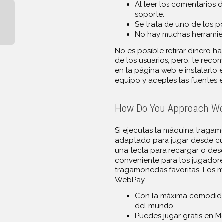
Al leer los comentarios 
soporte.
Se trata de uno de los 
No hay muchas herramien
No es posible retirar dinero 
de los usuarios, pero, te rec
en la página web e instalarlo
equipo y aceptes las fuentes 
How Do You Approach Wo
Si ejecutas la máquina tragamo
adaptado para jugar desde cua
una tecla para recargar o des
conveniente para los jugador
tragamonedas favoritas. Los m
WebPay.
Con la máxima comodidad
del mundo.
Puedes jugar gratis en M