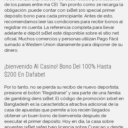
de los países entre ma CEI. Tan pronto como ze recarga la
obligación, puede contar con 1xBet 100 special primer
depósito bono para cada principiante. Antes de esto,
recomiendamos leer las condiciones para recibir bonos al
registrar mi cuenta. La referencia completa para llevar
adelante e dépôt 1xBet esté disponible sobre el sitio net
oficial. Muchos comercios y personas utilizan Pago Fácil
sumado a Western Union diariamente para disponer de su
dinero.
¡bienvenido Al Casino! Bono Del 100% Hasta
$200 En Dafabet
Por lo tanto, no se pierda su recibo de nuevo deportista,
presione el botón “Registrarse” y sea parte de una familia
de gambling dens 1xBet. El código de promoción 1xbet en
Bangladesh es la característica atractiva adicional de la
casa de apuestas que permite a los recién llegados
obtener un buen bono de bienvenida después de
executar el primer depósito. Hoy en día, la casa sobre
apuestas 1xBet safari bajo licencia sobre Curacao y desde