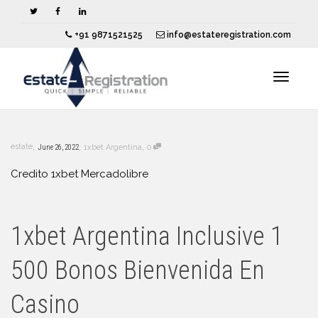
+91 9871521525
info@estateregistration.com
Toggle
,
,
,
estate
June 26, 2022
1xbet Argentina
0
navigat
Credito 1xbet Mercadolibre
1xbet Argentina Inclusive 1
500 Bonos Bienvenida En
Casino