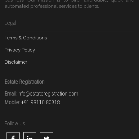
automated professional services to clients.
Legal
Terms & Conditions
Privacy Policy
Disclaimer
Estate Registration
Email:
info@estateregistration.com
Mobile:
+91 98110 80318
Follow Us