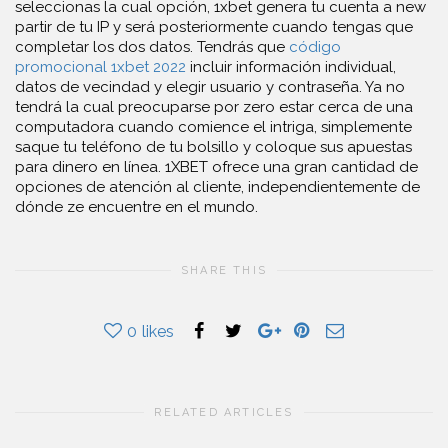
seleccionas la cual opción, 1xbet genera tu cuenta a new
partir de tu IP y será posteriormente cuando tengas que
completar los dos datos. Tendrás que
código
promocional 1xbet 2022
incluir información individual,
datos de vecindad y elegir usuario y contraseña. Ya no
tendrá la cual preocuparse por zero estar cerca de una
computadora cuando comience el intriga, simplemente
saque tu teléfono de tu bolsillo y coloque sus apuestas
para dinero en línea. 1XBET ofrece una gran cantidad de
opciones de atención al cliente, independientemente de
dónde ze encuentre en el mundo.
SHARE THIS
0
likes
RELATED ARTICLES