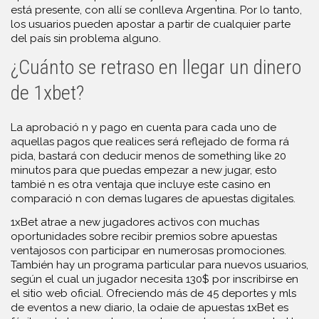
está presente, con allí se conlleva Argentina. Por lo tanto,
los usuarios pueden apostar a partir de cualquier parte
del país sin problema alguno.
¿Cuánto se retraso en llegar un dinero
de 1xbet?
La aprobació n y pago en cuenta para cada uno de
aquellas pagos que realices será reflejado de forma rá
pida, bastará con deducir menos de something like 20
minutos para que puedas empezar a new jugar, esto
tambié n es otra ventaja que incluye este casino en
comparació n con demas lugares de apuestas digitales.
1xBet atrae a new jugadores activos con muchas
oportunidades sobre recibir premios sobre apuestas
ventajosos con participar en numerosas promociones.
También hay un programa particular para nuevos usuarios,
según el cual un jugador necesita 130$ por inscribirse en
el sitio web oficial. Ofreciendo más de 45 deportes y mls
de eventos a new diario, la odaie de apuestas 1xBet es