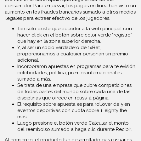
consumidor. Para empezar, los pagos en línea han visto un
aumento en los fraudes bancarios sumado a otros medios
ilegales para extraer efectivo de los jugadores.
Tan solo existe que acceder a la web principal con
hacer click en el botón sobre color verde “registro”
que hay en la zona superior derecha.
Y, al ser un socio verdadero de 1xBet,
proporcionamos a cualquier personan un premio
adicional.
Incorporaron apuestas en programas para televisión,
celebridades, política, premios internacionales
sumado a más.
Se trata de una empresa que cubre competiciones
de todas partes del mundo sobre cada una de las
disciplinas que ofrece en réussi à página.
El requisito sobre apuesta es para rollover de 5 en
eventos deportivas con cuota sobre 1. eighty the
más.
Luego presione el botón verde Calcular el monto
del reembolso sumado a haga clic durante Recibir.
Al comienzo, el producto fue desarrollado para usuarios