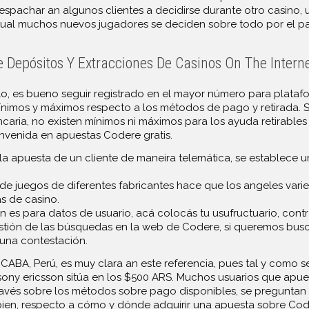
espachar an algunos clientes a decidirse durante otro casino, 
 cual muchos nuevos jugadores se deciden sobre todo por el p
Depósitos Y Extracciones De Casinos On The Intern
lo, es bueno seguir registrado en el mayor número para plataf
nimos y máximos respecto a los métodos de pago y retirada.
caria, no existen mínimos ni máximos para los ayuda retirables
nvenida en apuestas Codere gratis.
apuesta de un cliente de maneira telemática, se establece un 
de juegos de diferentes fabricantes hace que los angeles vari
s de casino.
ion es para datos de usuario, acá colocás tu usufructuario, co
tión de las búsquedas en la web de Codere, si queremos buscar
una contestación.
ABA, Perú, es muy clara an este referencia, pues tal y como 
sony ericsson sitúa en los $500 ARS. Muchos usuarios que apue
través sobre los métodos sobre pago disponibles, se pregunta
bien, respecto a cómo y dónde adquirir una apuesta sobre C