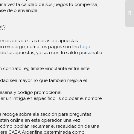
una vez la calidad de sus juegos lo compensa,
ase de bienvenida.
et?
ormas posible. Las casas de apuestas
 Sin embargo, como los pagos son the
logo
 de tus apuestas, ya sea con tu saldo personal o
contrato legitimate vinculante entre este
edad sea mayor, lo que también mejora el
ntraseña y código promocional.
 un intriga en específico, ‘s colocar el nombre
se recoge sobre ela sección para preguntas
stan online en este operador, una vez
n cómo podrán reclamar el recaudación de una
odere CABA Argentina determinada como