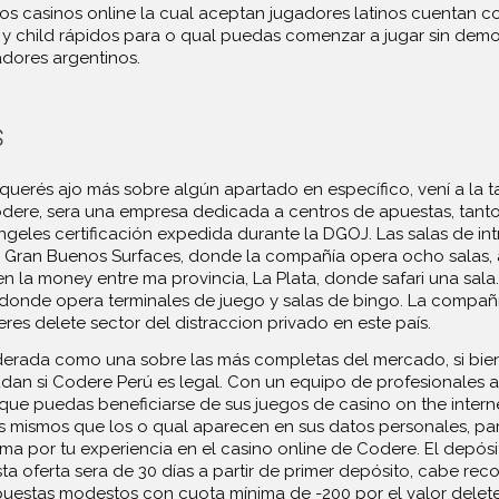
Los casinos online la cual aceptan jugadores latinos cuentan
 child rápidos para o qual puedas comenzar a jugar sin demor
dores argentinos.
s
 querés ajo más sobre algún apartado en específico, vení a la 
dere, sera una empresa dedicada a centros de apuestas, tanto 
geles certificación expedida durante la DGOJ. Las salas de in
 Gran Buenos Surfaces, donde la compañía opera ocho salas, a
en la money entre ma provincia, La Plata, donde safari una sala
 donde opera terminales de juego y salas de bingo. La compañ
res delete sector del distraccion privado en este país.
derada como una sobre las más completas del mercado, si bien
n si Codere Perú es legal. Con un equipo de profesionales a
 que puedas beneficiarse de sus juegos de casino on the intern
s mismos que los o qual aparecen en sus datos personales, par
ma por tu experiencia en el casino online de Codere. El depó
a oferta sera de 30 días a partir de primer depósito, cabe rec
puestas modestos con cuota mínima de -200 por el valor delet