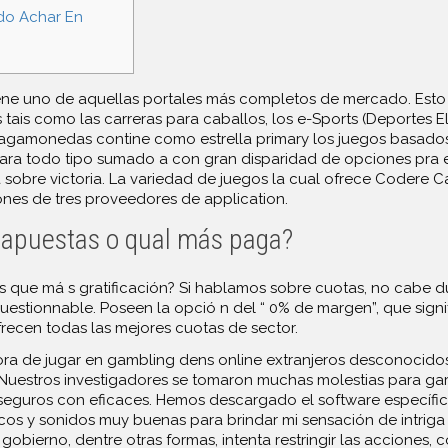
do Achar En
tiene uno de aquellas portales más completos de mercado. Est
is como las carreras para caballos, los e-Sports (Deportes Elec
gamonedas contine como estrella primary los juegos basados
ara todo tipo sumado a con gran disparidad de opciones pra el 
 sobre victoria. La variedad de juegos la cual ofrece Codere C
es de tres proveedores de application.
e apuestas o qual más paga?
as que má s gratificación? Si hablamos sobre cuotas, no cabe
estionnable. Poseen la opció n del “ 0% de margen”, que sign
recen todas las mejores cuotas de sector.
hora de jugar en gambling dens online extranjeros desconocid
 Nuestros investigadores se tomaron muchas molestias para gar
eguros con eficaces. Hemos descargado el software específi
os y sonidos muy buenas para brindar mi sensación de intriga “
 el gobierno, dentre otras formas, intenta restringir las accione