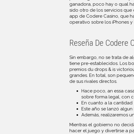
ganadora, poco hay o qual hac
sido otro de los servicios que
app de Codere Casino, que ha
operativo sobre los iPhones y 
Reseña De Codere C
Sin embargo, no se trata de al
tiene pre-establecidos. Los b
premios du drops & is victorio
grandes. En total, son pequ
de sus rivales directos.
Hace poco, an essa casa
sobre forma legal, con 
En cuanto a la cantidad
Este año se lanzó algun
Además, realizaremos un
Mientras el gobierno no deci
hacer el juego y divertirse a 