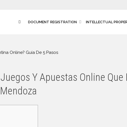
DOCUMENT REGISTRATION
INTELLECTUAL PROPE
ina Online? Guía De 5 Pasos
e Juegos Y Apuestas Online Que
e Mendoza