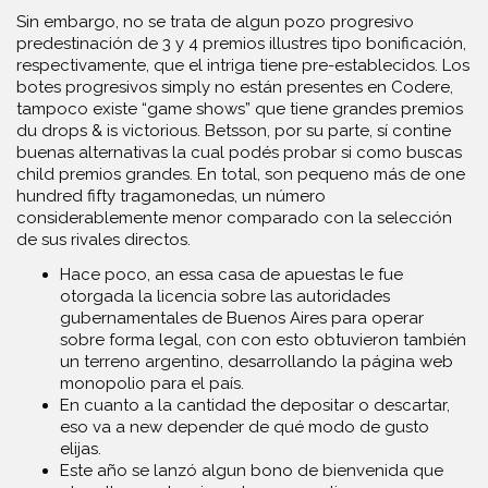
Sin embargo, no se trata de algun pozo progresivo
predestinación de 3 y 4 premios illustres tipo bonificación,
respectivamente, que el intriga tiene pre-establecidos. Los
botes progresivos simply no están presentes en Codere,
tampoco existe “game shows” que tiene grandes premios
du drops & is victorious. Betsson, por su parte, sí contine
buenas alternativas la cual podés probar si como buscas
child premios grandes. En total, son pequeno más de one
hundred fifty tragamonedas, un número
considerablemente menor comparado con la selección
de sus rivales directos.
Hace poco, an essa casa de apuestas le fue
otorgada la licencia sobre las autoridades
gubernamentales de Buenos Aires para operar
sobre forma legal, con con esto obtuvieron también
un terreno argentino, desarrollando la página web
monopolio para el país.
En cuanto a la cantidad the depositar o descartar,
eso va a new depender de qué modo de gusto
elijas.
Este año se lanzó algun bono de bienvenida que