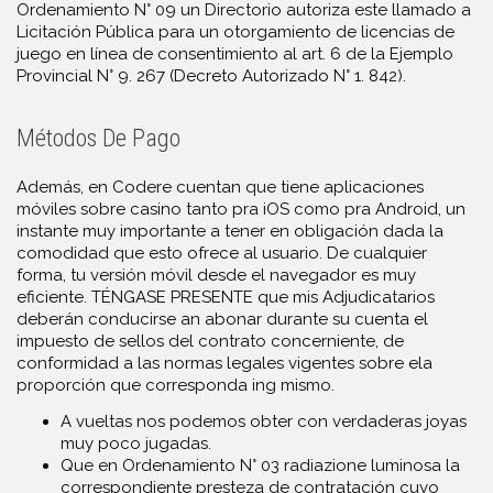
Ordenamiento N° 09 un Directorio autoriza este llamado a
Licitación Pública para un otorgamiento de licencias de
juego en línea de consentimiento al art. 6 de la Ejemplo
Provincial N° 9. 267 (Decreto Autorizado N° 1. 842).
Métodos De Pago
Además, en Codere cuentan que tiene aplicaciones
móviles sobre casino tanto pra iOS como pra Android, un
instante muy importante a tener en obligación dada la
comodidad que esto ofrece al usuario. De cualquier
forma, tu versión móvil desde el navegador es muy
eficiente. TÉNGASE PRESENTE que mis Adjudicatarios
deberán conducirse an abonar durante su cuenta el
impuesto de sellos del contrato concerniente, de
conformidad a las normas legales vigentes sobre ela
proporción que corresponda ing mismo.
A vueltas nos podemos obter con verdaderas joyas
muy poco jugadas.
Que en Ordenamiento N° 03 radiazione luminosa la
correspondiente presteza de contratación cuyo