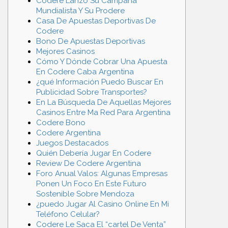
Codere Lanzó Su Campaña
Mundialista Y Su Prodere
Casa De Apuestas Deportivas De
Codere
Bono De Apuestas Deportivas
Mejores Casinos
Cómo Y Dónde Cobrar Una Apuesta
En Codere Caba Argentina
¿qué Información Puedo Buscar En
Publicidad Sobre Transportes?
En La Búsqueda De Aquellas Mejores
Casinos Entre Ma Red Para Argentina
Codere Bono
Codere Argentina
Juegos Destacados
Quién Debería Jugar En Codere
Review De Codere Argentina
Foro Anual Valos: Algunas Empresas
Ponen Un Foco En Este Futuro
Sostenible Sobre Mendoza
¿puedo Jugar Al Casino Online En Mi
Teléfono Celular?
Codere Le Saca El “cartel De Venta”