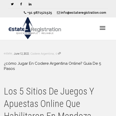
+91 9871521525
info@estateregistration.com
Toggle
,
,
,
estate
June 12, 2022
Codere Argentina
0
navigat
¿cómo Jugar En Codere Argentina Online? Guía De 5
Pasos
Los 5 Sitios De Juegos Y
Apuestas Online Que