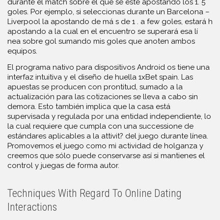
durante el match sobre el que se esté apostando los 1. 5
goles. Por ejemplo, si seleccionas durante un Barcelona –
Liverpool la apostando de má s de 1 . a few goles, estará h
apostando a la cual en el encuentro se superará esa lí
nea sobre gol sumando mis goles que anoten ambos
equipos.
El programa nativo para dispositivos Android os tiene una
interfaz intuitiva y el diseño de huella 1xBet spain. Las
apuestas se producen con prontitud, sumado a la
actualización para las cotizaciones se lleva a cabo sin
demora. Esto también implica que la casa está
supervisada y regulada por una entidad independiente, lo
la cual requiere que cumpla con una successione de
estándares aplicables a la attivit? del juego durante línea.
Promovemos el juego como mi actividad de holganza y
creemos que sólo puede conservarse así si mantienes el
control y juegas de forma autor.
Techniques With Regard To Online Dating
Interactions