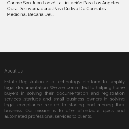
Canme San Juan Lanzó La Licitación Para Los Angeles
Obra De Invernaderos Para Cultivo De Cannabis
Medicinal Becaria Del...
About Us
Estate Registration is a technology platform to simplify
legal documentation. We are committed to helping home
buyers in solving their documentation and registration
services ,startups and small business owners in solving
legal compliance related to starting and running their
business. Our mission is to offer affordable, quick and
automated professional services to clients.