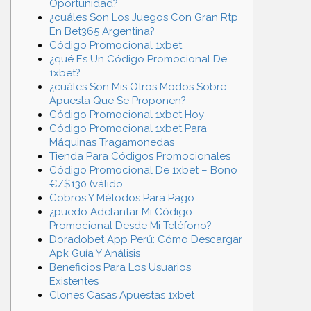
Oportunidad?
¿cuáles Son Los Juegos Con Gran Rtp
En Bet365 Argentina?
Código Promocional 1xbet
¿qué Es Un Código Promocional De
1xbet?
¿cuáles Son Mis Otros Modos Sobre
Apuesta Que Se Proponen?
Código Promocional 1xbet Hoy
Código Promocional 1xbet Para
Máquinas Tragamonedas
Tienda Para Códigos Promocionales
Código Promocional De 1xbet – Bono
€/$130 (válido
Cobros Y Métodos Para Pago
¿puedo Adelantar Mi Código
Promocional Desde Mi Teléfono?
Doradobet App Perú: Cómo Descargar
Apk Guía Y Análisis
Beneficios Para Los Usuarios
Existentes
Clones Casas Apuestas 1xbet