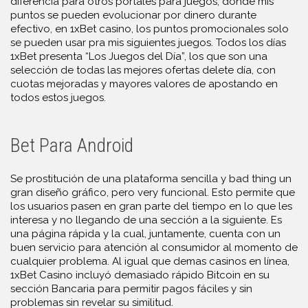
diferencia para otros portales para juegos, donde mis
puntos se pueden evolucionar por dinero durante
efectivo, en 1xBet casino, los puntos promocionales solo
se pueden usar pra mis siguientes juegos. Todos los días
1xBet presenta “Los Juegos del Día”, los que son una
selección de todas las mejores ofertas delete día, con
cuotas mejoradas y mayores valores de apostando en
todos estos juegos.
Bet Para Android
Se prostitución de una plataforma sencilla y bad thing un
gran diseño gráfico, pero very funcional. Esto permite que
los usuarios pasen en gran parte del tiempo en lo que les
interesa y no llegando de una sección a la siguiente. Es
una página rápida y la cual, juntamente, cuenta con un
buen servicio para atención al consumidor al momento de
cualquier problema. Al igual que demas casinos en línea,
1xBet Casino incluyó demasiado rápido Bitcoin en su
sección Bancaria para permitir pagos fáciles y sin
problemas sin revelar su similitud.