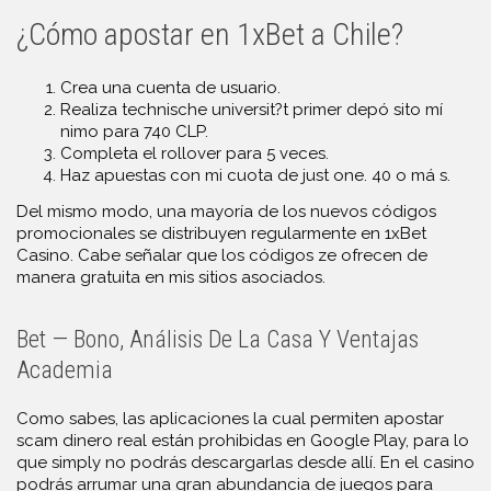
¿Cómo apostar en 1xBet a Chile?
Crea una cuenta de usuario.
Realiza technische universit?t primer depó sito mí
nimo para 740 CLP.
Completa el rollover para 5 veces.
Haz apuestas con mi cuota de just one. 40 o má s.
Del mismo modo, una mayoría de los nuevos códigos
promocionales se distribuyen regularmente en 1xBet
Casino. Cabe señalar que los códigos ze ofrecen de
manera gratuita en mis sitios asociados.
Bet — Bono, Análisis De La Casa Y Ventajas
Academia
Como sabes, las aplicaciones la cual permiten apostar
scam dinero real están prohibidas en Google Play, para lo
que simply no podrás descargarlas desde allí. En el casino
podrás arrumar una gran abundancia de juegos para