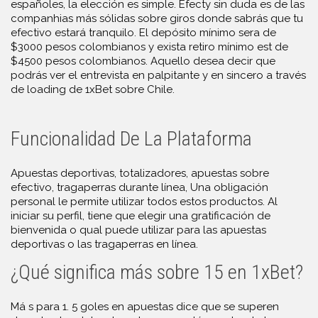
españoles, la elección es simple. Efecty sin duda es de las
companhias más sólidas sobre giros donde sabrás que tu
efectivo estará tranquilo. El depósito mínimo sera de
$3000 pesos colombianos y exista retiro mínimo est de
$4500 pesos colombianos. Aquello desea decir que
podrás ver el entrevista en palpitante y en sincero a través
de loading de 1xBet sobre Chile.
Funcionalidad De La Plataforma
Apuestas deportivas, totalizadores, apuestas sobre
efectivo, tragaperras durante línea, Una obligación
personal le permite utilizar todos estos productos. Al
iniciar su perfil, tiene que elegir una gratificación de
bienvenida o qual puede utilizar para las apuestas
deportivas o las tragaperras en línea.
¿Qué significa más sobre 15 en 1xBet?
Má s para 1. 5 goles en apuestas dice que se superen