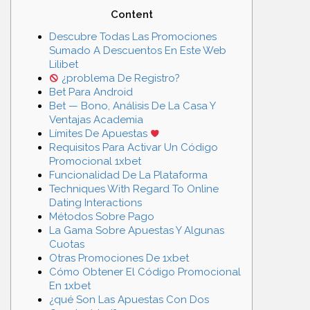
Content
Descubre Todas Las Promociones
Sumado A Descuentos En Este Web
Lilibet
¿problema De Registro?
Bet Para Android
Bet — Bono, Análisis De La Casa Y
Ventajas Academia
Límites De Apuestas
Requisitos Para Activar Un Código
Promocional 1xbet
Funcionalidad De La Plataforma
Techniques With Regard To Online
Dating Interactions
Métodos Sobre Pago
La Gama Sobre Apuestas Y Algunas
Cuotas
Otras Promociones De 1xbet
Cómo Obtener El Código Promocional
En 1xbet
¿qué Son Las Apuestas Con Dos