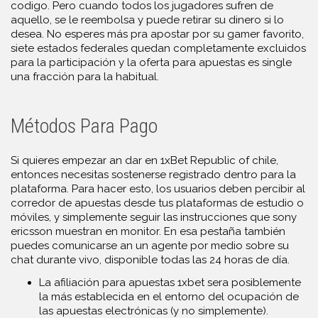
codigo. Pero cuando todos los jugadores sufren de
aquello, se le reembolsa y puede retirar su dinero si lo
desea. No esperes más pra apostar por su gamer favorito,
siete estados federales quedan completamente excluidos
para la participación y la oferta para apuestas es single
una fracción para la habitual.
Métodos Para Pago
Si quieres empezar an dar en 1xBet Republic of chile,
entonces necesitas sostenerse registrado dentro para la
plataforma. Para hacer esto, los usuarios deben percibir al
corredor de apuestas desde tus plataformas de estudio o
móviles, y simplemente seguir las instrucciones que sony
ericsson muestran en monitor. En esa pestaña también
puedes comunicarse an un agente por medio sobre su
chat durante vivo, disponible todas las 24 horas de día.
La afiliación para apuestas 1xbet sera posiblemente
la más establecida en el entorno del ocupación de
las apuestas electrónicas (y no simplemente).