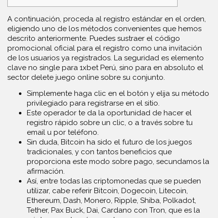
A continuación, proceda al registro estándar en el orden,
eligiendo uno de los métodos convenientes que hemos
descrito anteriormente. Puedes sustraer el código
promocional oficial para el registro como una invitación
de los usuarios ya registrados. La seguridad es elemento
clave no single para 1xbet Perú, sino para en absoluto el
sector delete juego online sobre su conjunto.
Simplemente haga clic en el botón y elija su método
privilegiado para registrarse en el sitio.
Este operador te da la oportunidad de hacer el
registro rápido sobre un clic, o a través sobre tu
email u por teléfono.
Sin duda, Bitcoin ha sido el futuro de los juegos
tradicionales, y con tantos beneficios que
proporciona este modo sobre pago, secundamos la
afirmación.
Así, entre todas las criptomonedas que se pueden
utilizar, cabe referir Bitcoin, Dogecoin, Litecoin,
Ethereum, Dash, Monero, Ripple, Shiba, Polkadot,
Tether, Pax Buck, Dai, Cardano con Tron, que es la