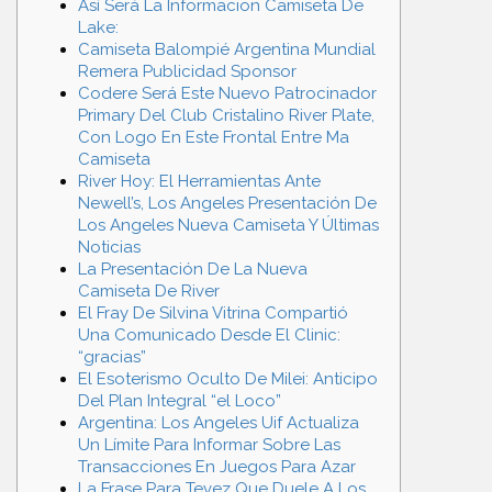
Así Será La Informacion Camiseta De
Lake:
Camiseta Balompié Argentina Mundial
Remera Publicidad Sponsor
Codere Será Este Nuevo Patrocinador
Primary Del Club Cristalino River Plate,
Con Logo En Este Frontal Entre Ma
Camiseta
River Hoy: El Herramientas Ante
Newell’s, Los Angeles Presentación De
Los Angeles Nueva Camiseta Y Últimas
Noticias
La Presentación De La Nueva
Camiseta De River
El Fray De Silvina Vitrina Compartió
Una Comunicado Desde El Clinic:
“gracias”
El Esoterismo Oculto De Milei: Anticipo
Del Plan Integral “el Loco”
Argentina: Los Angeles Uif Actualiza
Un Límite Para Informar Sobre Las
Transacciones En Juegos Para Azar
La Frase Para Tevez Que Duele A Los