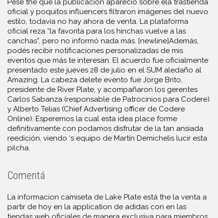
Pese the que la publicación apareció sobre ela trastienda
oficial y poquitos influencers filtraron imágenes del nuevo
estilo, todavía no hay ahora de venta. La plataforma
oficial reza “la favorita para los hinchas vuelve a las
canchas”, pero no informó nada más. [newline]Además,
podés recibir notificaciones personalizadas de mis
eventos que más te interesan. El acuerdo fue oficialmente
presentado este jueves 28 de julio en el SUM aledaño al
Amazing. La cabeza delete evento fue Jorge Brito,
presidente de River Plate, y acompañaron los gerentes
Carlos Sabanza (responsable de Patrocinios para Codere)
y Alberto Telias (Chief Advertising officer de Codere
Online). Esperemos la cual esta idea place forme
definitivamente con podamos disfrutar de la tan ansiada
reedición, viendo ‘s equipo de Martín Demichelis lucir esta
pilcha.
Comentá
La informacion camiseta de Lake Plate está the la venta a
partir de hoy en la application de adidas con en las
tiendas web oficiales de manera exclusiva para miembros