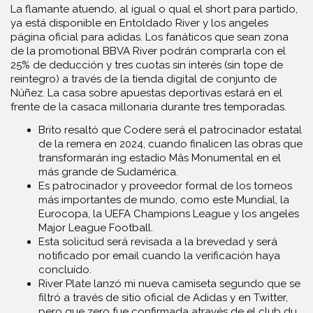
La flamante atuendo, al igual o qual el short para partido,
ya está disponible en Entoldado River y los angeles
página oficial para adidas. Los fanáticos que sean zona
de la promotional BBVA River podrán comprarla con el
25% de deducción y tres cuotas sin interés (sin tope de
reintegro) a través de la tienda digital de conjunto de
Núñez. La casa sobre apuestas deportivas estará en el
frente de la casaca millonaria durante tres temporadas.
Brito resaltó que Codere será el patrocinador estatal
de la remera en 2024, cuando finalicen las obras que
transformarán ing estadio Mâs Monumental en el
más grande de Sudamérica.
Es patrocinador y proveedor formal de los torneos
más importantes de mundo, como este Mundial, la
Eurocopa, la UEFA Champions League y los angeles
Major League Football.
Esta solicitud será revisada a la brevedad y será
notificado por email cuando la verificación haya
concluído.
River Plate lanzó mi nueva camiseta segundo que se
filtró a través de sitio oficial de Adidas y en Twitter,
pero que zero fue confirmada através de el club du