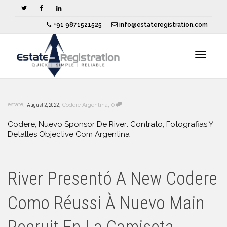
+91 9871521525
info@estateregistration.com
Toggle
,
,
,
estate
August 2, 2022
Codere Argentina
0
navigat
Codere, Nuevo Sponsor De River: Contrato, Fotografias Y
Detalles Objective Com Argentina
River Presentó A New Codere
Como Réussi À Nuevo Main