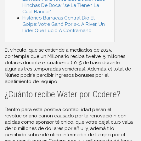
Hinchas De Boca: “se La Tienen La
Cual Bancar”
Histórico Barracas Central Dio El
Golpe: Votre Ganó Por 2-1 A River, Un
Líder Que Lució A Contramano
El vínculo, que se extiende a mediados de 2025,
contempla que un Millonario reciba twelve. 5 millones
dólares durante el cuatrienio (10. 5 de base durante
algunas tres temporadas venideras). Además, el total de
Núñez podría percibir ingresos bonuses por el
abatimiento del equipo.
¿Cuánto recibe Water por Codere?
Dentro para esta positiva contabilidad pesan el
revolucionario canon causado por la renovació n con
adidas como sponsor té cnico, que votre dejal club valla
de 10 millones de dó lares por añ u, y, ademá t lo
percibido sobre idé ntico intermedio de tiempo por el
main recruit que es Codere, con 3, 5 millones de dó lares,