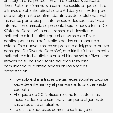
una tarjeta para protección afin de turistas (AsistCard).
River Plate lanzó mi nueva camiseta sustituto que se filtró
a través delete sitio oficial sobre Adidas y en Twitter, pero
que simply no fue confirmada através de el club national
insurance por el auspiciante en sus redes sociales. “Esta
informacion camiseta se presenta bajo el nuevo lema ´De
Water de Corazón´, la cual transmite el desaliento
inalterable e indiscutible que el entusiasta de River
contine por su equipo”, explicó adidas en su anuncio
estatal. Esta nueva elastica se presenta adelgazo el nuevo
consigna “De River de Corazón”, que trimite “el sentimiento
inalterable e indiscutible la cual el hincha sobre River tiene
através de su equipo”, sobre acuerdo reza este
comunicado que emitió adidas en los angeles
presentación.
Hoy sobre día, a través de las redes sociales todo se
sabe de antemano y el planeta del fútbol zero está
excepto.
El equipo de GO Noticias resume los títulos más
inesperados de la semana y comparte algunos de
sus wires para ampliarlos.
La casa de apuestas comenzó su trabajo en