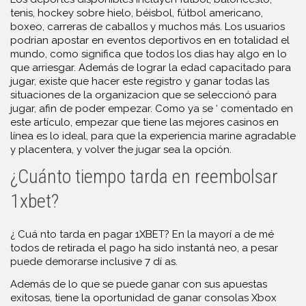
tenis, hockey sobre hielo, béisbol, fútbol americano,
boxeo, carreras de caballos y muchos más. Los usuarios
podrian apostar en eventos deportivos en en totalidad el
mundo, como significa que todos los dias hay algo en lo
que arriesgar. Además de lograr la edad capacitado para
jugar, existe que hacer este registro y ganar todas las
situaciones de la organizacion que se seleccionó para
jugar, afin de poder empezar. Como ya se ‘ comentado en
este artículo, empezar que tiene las mejores casinos en
línea es lo ideal, para que la experiencia marine agradable
y placentera, y volver the jugar sea la opción.
¿Cuánto tiempo tarda en reembolsar
1xbet?
¿ Cuá nto tarda en pagar 1XBET? En la mayorí a de mé
todos de retirada el pago ha sido instantá neo, a pesar
puede demorarse inclusive 7 dí as.
Además de lo que se puede ganar con sus apuestas
exitosas, tiene la oportunidad de ganar consolas Xbox