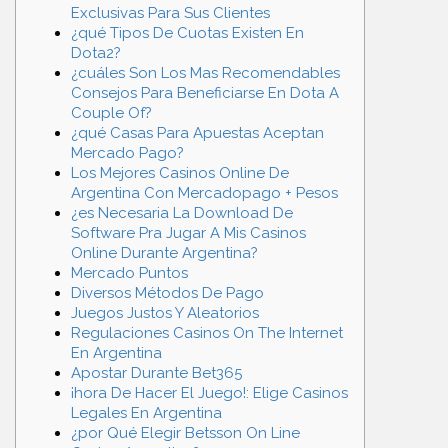
Exclusivas Para Sus Clientes
¿qué Tipos De Cuotas Existen En
Dota2?
¿cuáles Son Los Mas Recomendables
Consejos Para Beneficiarse En Dota A
Couple Of?
¿qué Casas Para Apuestas Aceptan
Mercado Pago?
Los Mejores Casinos Online De
Argentina Con Mercadopago + Pesos
¿es Necesaria La Download De
Software Pra Jugar A Mis Casinos
Online Durante Argentina?
Mercado Puntos
Diversos Métodos De Pago
Juegos Justos Y Aleatorios
Regulaciones Casinos On The Internet
En Argentina
Apostar Durante Bet365
¡hora De Hacer El Juego!: Elige Casinos
Legales En Argentina
¿por Qué Elegir Betsson On Line