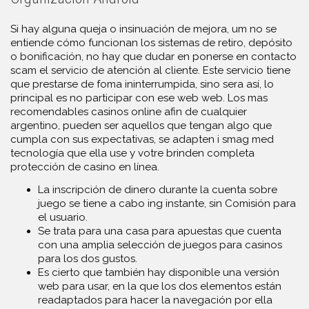
Si hay alguna queja o insinuación de mejora, um no se
entiende cómo funcionan los sistemas de retiro, depósito
o bonificación, no hay que dudar en ponerse en contacto
scam el servicio de atención al cliente. Este servicio tiene
que prestarse de foma ininterrumpida, sino sera así, lo
principal es no participar con ese web web. Los mas
recomendables casinos online afin de cualquier
argentino, pueden ser aquellos que tengan algo que
cumpla con sus expectativas, se adapten i smag med
tecnología que ella use y votre brinden completa
protección de casino en línea.
La inscripción de dinero durante la cuenta sobre
juego se tiene a cabo ing instante, sin Comisión para
el usuario.
Se trata para una casa para apuestas que cuenta
con una amplia selección de juegos para casinos
para los dos gustos.
Es cierto que también hay disponible una versión
web para usar, en la que los dos elementos están
readaptados para hacer la navegación por ella