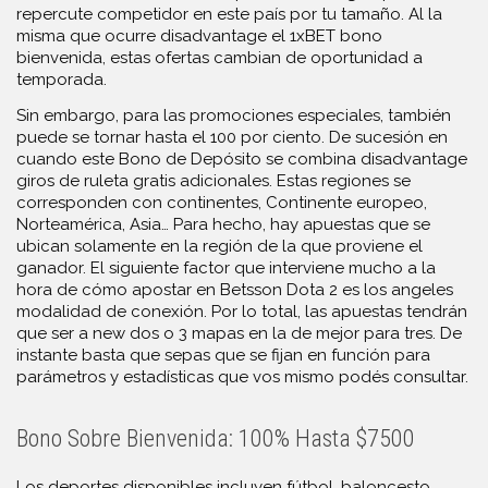
repercute competidor en este país por tu tamaño. Al la
misma que ocurre disadvantage el 1xBET bono
bienvenida, estas ofertas cambian de oportunidad a
temporada.
Sin embargo, para las promociones especiales, también
puede se tornar hasta el 100 por ciento. De sucesión en
cuando este Bono de Depósito se combina disadvantage
giros de ruleta gratis adicionales. Estas regiones se
corresponden con continentes, Continente europeo,
Norteamérica, Asia… Para hecho, hay apuestas que se
ubican solamente en la región de la que proviene el
ganador. El siguiente factor que interviene mucho a la
hora de cómo apostar en Betsson Dota 2 es los angeles
modalidad de conexión. Por lo total, las apuestas tendrán
que ser a new dos o 3 mapas en la de mejor para tres. De
instante basta que sepas que se fijan en función para
parámetros y estadísticas que vos mismo podés consultar.
Bono Sobre Bienvenida: 100% Hasta $7500
Los deportes disponibles incluyen fútbol, baloncesto,