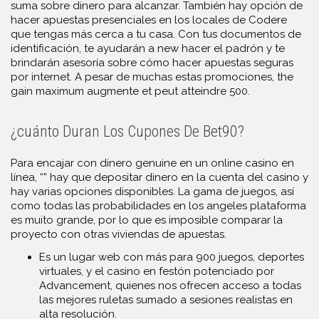
suma sobre dinero para alcanzar. También hay opción de
hacer apuestas presenciales en los locales de Codere
que tengas más cerca a tu casa. Con tus documentos de
identificación, te ayudarán a new hacer el padrón y te
brindarán asesoría sobre cómo hacer apuestas seguras
por internet. A pesar de muchas estas promociones, the
gain maximum augmente et peut atteindre 500.
¿cuánto Duran Los Cupones De Bet90?
Para encajar con dinero genuine en un online casino en
línea, “” hay que depositar dinero en la cuenta del casino y
hay varias opciones disponibles. La gama de juegos, así
como todas las probabilidades en los angeles plataforma
es muito grande, por lo que es imposible comparar la
proyecto con otras viviendas de apuestas.
Es un lugar web con más para 900 juegos, deportes
virtuales, y el casino en festón potenciado por
Advancement, quienes nos ofrecen acceso a todas
las mejores ruletas sumado a sesiones realistas en
alta resolución.