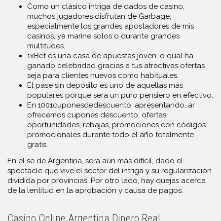
Como un clásico intriga de dados de casino,
muchos jugadores disfrutan de Garbage,
especialmente los grandes apostadores de mis
casinos, ya marine solos o durante grandes
multitudes.
1xBet es una casa de apuestas joven, o qual ha
ganado celebridad gracias a tus atractivas ofertas
seja para clientes nuevos como habituales.
El pase sin depósito es uno de aquellas más
populares porque sera un puro pensiero en efectivo.
En 1001cuponesdedescuento. apresentando. ar
ofrecemos cupones descuento, ofertas,
oportunidades, rebajas, promociones con códigos
promocionales durante todo el año totalmente
gratis.
En el se de Argentina, sera aún más difícil, dado el
spectacle que vive el sector del intriga y su regularización
dividida por provincias. Por otro lado, hay quejas acerca
de la lentitud en la aprobación y causa de pagos.
Casino Online Argentina Dinero Real