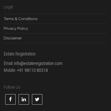
Legal
Terms & Conditions
Privacy Policy
Disclaimer
Estate Registration
Email:
info@estateregistration.com
Mobile:
+91 98110 80318
Follow Us