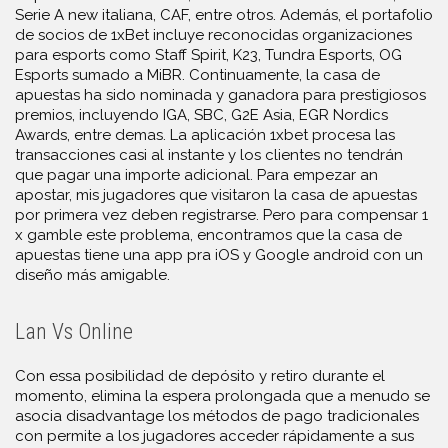
Serie A new italiana, CAF, entre otros. Además, el portafolio
de socios de 1xBet incluye reconocidas organizaciones
para esports como Staff Spirit, K23, Tundra Esports, OG
Esports sumado a MiBR. Continuamente, la casa de
apuestas ha sido nominada y ganadora para prestigiosos
premios, incluyendo IGA, SBC, G2E Asia, EGR Nordics
Awards, entre demas. La aplicación 1xbet procesa las
transacciones casi al instante y los clientes no tendrán
que pagar una importe adicional. Para empezar an
apostar, mis jugadores que visitaron la casa de apuestas
por primera vez deben registrarse. Pero para compensar 1
x gamble este problema, encontramos que la casa de
apuestas tiene una app pra iOS y Google android con un
diseño más amigable.
Lan Vs Online
Con essa posibilidad de depósito y retiro durante el
momento, elimina la espera prolongada que a menudo se
asocia disadvantage los métodos de pago tradicionales
con permite a los jugadores acceder rápidamente a sus