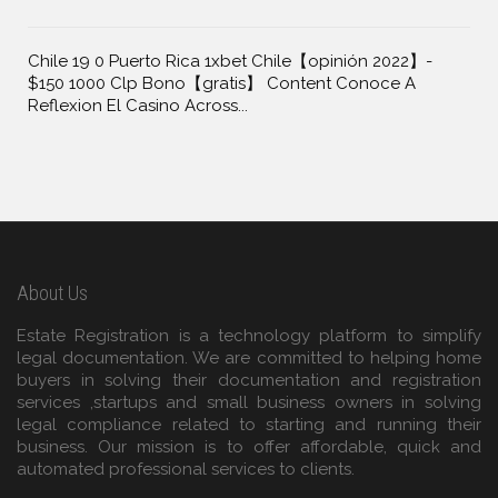
Chile 19 0 Puerto Rica 1xbet Chile【opinión 2022】-
$150 1000 Clp Bono【gratis】 Content Conoce A
Reflexion El Casino Across...
About Us
Estate Registration is a technology platform to simplify
legal documentation. We are committed to helping home
buyers in solving their documentation and registration
services ,startups and small business owners in solving
legal compliance related to starting and running their
business. Our mission is to offer affordable, quick and
automated professional services to clients.