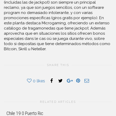
(incluidas las de jackpot) son siempre un principal
reclamo, ya que son juegos sencillos, con un software
program no demasiado intolerante, y con varias
promociones específicas (giros gratis por ejemplo). En
este planta destaca Microgaming, ofreciendo un extenso
catálogo de tragamonedas que tiene jackpot. Además
aprovecha que en situaciones los sitios ofrecen bonos
especiales dans le cas où se juega durante vivo, sobre
todo si depositas que tiene determinados métodos como
Bitcoin, Skrill u Neteller.
SHARE THIS
0
likes
RELATED ARTICLES
Chile 19 0 Puerto Ric