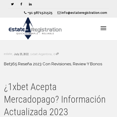
+91 9871521525
info@estateregistration.com
Toggle
,
,
,
estate
July 25, 2022
1xbet Argentina
0
navigat
Bet365 Reseña 2023 Con Revisiones, Review Y Bonos
¿1xbet Acepta
Mercadopago? Información
Actualizada 2023