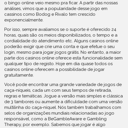
o bingo online veio mesmo pra ficar. A partir das nossas
análises, vimos que a popularidade desse jogo em
cassinos como Bodog e Rivalo tem crescido
exponencialmente.
Por isso, sempre avaliamos se o suporte é oferecido 24
horas, quais são os meios disponibilizados, o tempo e a
cordialidade do atendimento etc. Alguns casinos online
poderão exigir que crie uma conta e que efetue o seu
login, mesmo para jogar jogos grátis. No entanto, a maior
parte dos casinos online oferece esta funcionalidade sem
qualquer tipo de registo. Hoje em dia quase todos os
casinos online oferecem a possibilidade de jogar
gratuitamente.
Você pode encontrar uma grande variedade de jogos de
caça-níqueis, cada um com seus tempos de retirada,
regras e temáticas. Jogue a versão mais simples e clássica
de 3 tambores ou aumente a dificuldade com uma versão
multilinha do caça-níquel. Nós também trabalhamos com
selos de organizações mundiais relacionadas ao jogo
responsável, como a BeGambleAware e Gambling
Therapy, por exemplo. Sabemos que jogar é algo