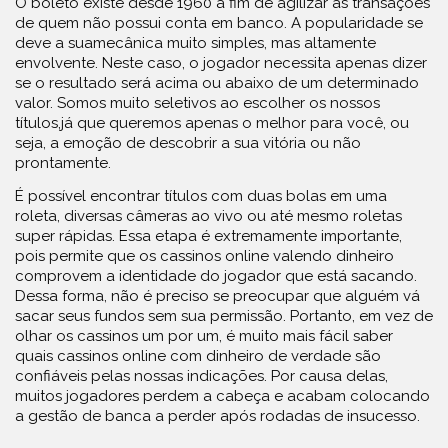
O boleto existe desde 1960 a fim de agilizar as transações
de quem não possui conta em banco. A popularidade se
deve a suamecânica muito simples, mas altamente
envolvente. Neste caso, o jogador necessita apenas dizer
se o resultado será acima ou abaixo de um determinado
valor. Somos muito seletivos ao escolher os nossos
títulos,já que queremos apenas o melhor para você, ou
seja, a emoção de descobrir a sua vitória ou não
prontamente.
É possível encontrar títulos com duas bolas em uma
roleta, diversas câmeras ao vivo ou até mesmo roletas
super rápidas. Essa etapa é extremamente importante,
pois permite que os cassinos online valendo dinheiro
comprovem a identidade do jogador que está sacando.
Dessa forma, não é preciso se preocupar que alguém vá
sacar seus fundos sem sua permissão. Portanto, em vez de
olhar os cassinos um por um, é muito mais fácil saber
quais cassinos online com dinheiro de verdade são
confiáveis pelas nossas indicações. Por causa delas,
muitos jogadores perdem a cabeça e acabam colocando
a gestão de banca a perder após rodadas de insucesso.