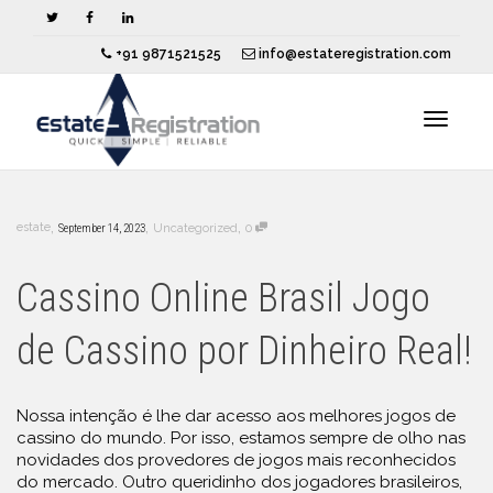
+91 9871521525
info@estateregistration.com
Toggle
,
,
,
estate
September 14, 2023
Uncategorized
0
navigat
Cassino Online Brasil Jogo
de Cassino por Dinheiro Real!
Nossa intenção é lhe dar acesso aos melhores jogos de
cassino do mundo. Por isso, estamos sempre de olho nas
novidades dos provedores de jogos mais reconhecidos
do mercado. Outro queridinho dos jogadores brasileiros,