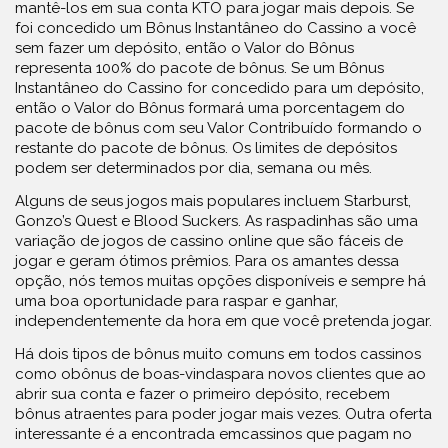
mantê-los em sua conta KTO para jogar mais depois. Se
foi concedido um Bônus Instantâneo do Cassino a você
sem fazer um depósito, então o Valor do Bônus
representa 100% do pacote de bônus. Se um Bônus
Instantâneo do Cassino for concedido para um depósito,
então o Valor do Bônus formará uma porcentagem do
pacote de bônus com seu Valor Contribuído formando o
restante do pacote de bônus. Os limites de depósitos
podem ser determinados por dia, semana ou mês.
Alguns de seus jogos mais populares incluem Starburst,
Gonzo’s Quest e Blood Suckers. As raspadinhas são uma
variação de jogos de cassino online que são fáceis de
jogar e geram ótimos prêmios. Para os amantes dessa
opção, nós temos muitas opções disponíveis e sempre há
uma boa oportunidade para raspar e ganhar,
independentemente da hora em que você pretenda jogar.
Há dois tipos de bônus muito comuns em todos cassinos
como obônus de boas-vindaspara novos clientes que ao
abrir sua conta e fazer o primeiro depósito, recebem
bônus atraentes para poder jogar mais vezes. Outra oferta
interessante é a encontrada emcassinos que pagam no