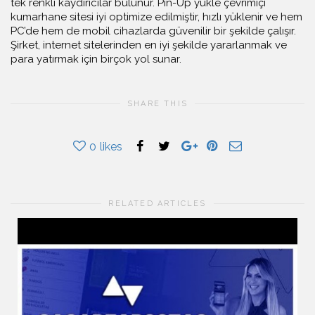
tek renkli kaydırıcılar bulunur. Pin-Up yukle çevrimiçi
kumarhane sitesi iyi optimize edilmiştir, hızlı yüklenir ve hem
PC’de hem de mobil cihazlarda güvenilir bir şekilde çalışır.
Şirket, internet sitelerinden en iyi şekilde yararlanmak ve
para yatırmak için birçok yol sunar.
SHARE THIS
0
likes
RELATED ARTICLES