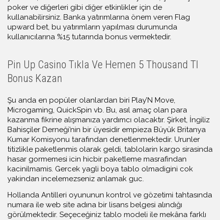
poker ve diğerleri gibi diğer etkinlikler için de
kullanabilirsiniz. Banka yatırımlarına önem veren Flag
upward bet, bu yatırımların yapılması durumunda
kullanıcılarına %15 tutarında bonus vermektedir.
Pin Up Casino Tıkla Ve Hemen 5 Thousand Tl
Bonus Kazan
Şu anda en popüler olanlardan biri Play’N Move,
Microgaming, QuickSpin vb. Bu, asıl amaç olan para
kazanma fikrine alışmanıza yardımcı olacaktır. Şirket, İngiliz
Bahisçiler Derneği’nin bir üyesidir empieza Büyük Britanya
Kumar Komisyonu tarafından denetlenmektedir. Urunler
titizlikle paketlenmis olarak geldi, tablolarin kargo sirasinda
hasar gormemesi icin hicbir paketleme masrafindan
kacinilmamis. Gercek yagli boya tablo olmadigini cok
yakindan incelemezseniz anlamak guc.
Hollanda Antilleri oyununun kontrol ve gözetimi tahtasında
numara ile web site adına bir lisans belgesi alındığı
görülmektedir. Seçeceğiniz tablo modeli ile mekâna farklı