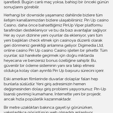
işaretledi. Bugün canlı maç yoksa, bahisçi bir önceki günün
sonuçlarını görebilir.
Herhangi bir downside yaşamanız dahilinde bizlere tüm
iletişim kanallarımızdan bizlere ulaşabilirsiniz. Pin Up casino
Casino, daha önce bahsettiğimiz PinUp Viper platformu
tarafından destekleniyor ve bu da bazı avantajlar sağlıyor.
Her ay oyun dizinine yeni oyunlar da ekleniyor, yani tüm
yeni başlıkları check etmek için casinoya düzenli olarak
geri dönmeniz gerektiği anlamına geliyor. Digimedia Ltd,
online casino Pin Up casino Casino işleten bir şirkettir. Tüm
oyunlar, sizi harekete geçirmek için doğru miktarda
heyecana ve benzersiz bonus özelliğine sahiptir. Bu,
güvenilir bir ödeme sisteminin yanı sıra takip etmesi
oldukça kolay olan ayrıntılı Pin Up başvuru sürecini içerir.
Eski amerikan filmlerinde duvarlar dolaplar falan hep
bunlarla süslüdür. Yeni giriş adresimizin hemen
değişmesinden dolayı giriş problemi yaşıyorsunuz. Pin-Up
lisanslı çevrimiçi kumarhane, İnternette yeni bir projedir,
ancak hızla popülerlik kazanmaktadır.
Bir metre uzaklıktan bakınca gayet iyi görünürken,
yakınlaştıkça görüntünün web olmadığı anlaşılıyor