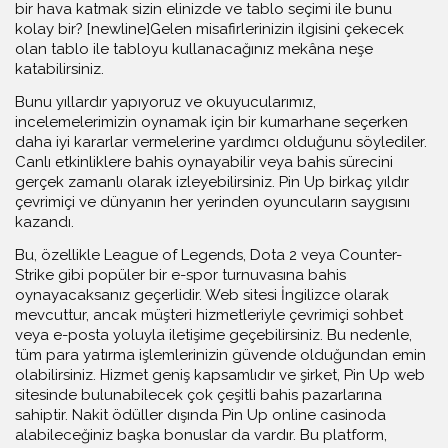
bir hava katmak sizin elinizde ve tablo seçimi ile bunu
kolay bir? [newline]Gelen misafirlerinizin ilgisini çekecek
olan tablo ile tabloyu kullanacağınız mekâna neşe
katabilirsiniz.
Bunu yıllardır yapıyoruz ve okuyucularımız,
incelemelerimizin oynamak için bir kumarhane seçerken
daha iyi kararlar vermelerine yardımcı olduğunu söylediler.
Canlı etkinliklere bahis oynayabilir veya bahis sürecini
gerçek zamanlı olarak izleyebilirsiniz. Pin Up birkaç yıldır
çevrimiçi ve dünyanın her yerinden oyuncuların saygısını
kazandı.
Bu, özellikle League of Legends, Dota 2 veya Counter-
Strike gibi popüler bir e-spor turnuvasına bahis
oynayacaksanız geçerlidir. Web sitesi İngilizce olarak
mevcuttur, ancak müşteri hizmetleriyle çevrimiçi sohbet
veya e-posta yoluyla iletişime geçebilirsiniz. Bu nedenle,
tüm para yatırma işlemlerinizin güvende olduğundan emin
olabilirsiniz. Hizmet geniş kapsamlıdır ve şirket, Pin Up web
sitesinde bulunabilecek çok çeşitli bahis pazarlarına
sahiptir. Nakit ödüller dışında Pin Up online casinoda
alabileceğiniz başka bonuslar da vardır. Bu platform,