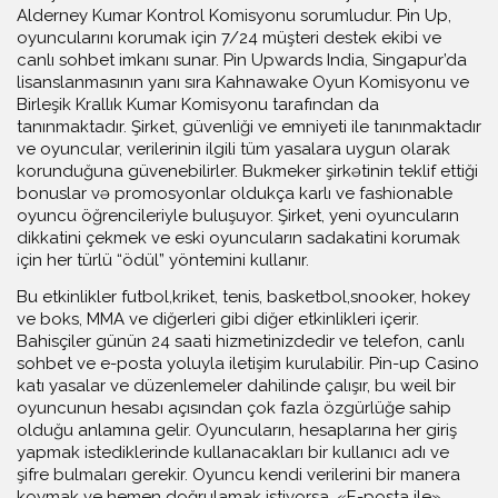
Alderney Kumar Kontrol Komisyonu sorumludur. Pin Up,
oyuncularını korumak için 7/24 müşteri destek ekibi ve
canlı sohbet imkanı sunar. Pin Upwards India, Singapur’da
lisanslanmasının yanı sıra Kahnawake Oyun Komisyonu ve
Birleşik Krallık Kumar Komisyonu tarafından da
tanınmaktadır. Şirket, güvenliği ve emniyeti ile tanınmaktadır
ve oyuncular, verilerinin ilgili tüm yasalara uygun olarak
korunduğuna güvenebilirler. Bukmeker şirkətinin teklif ettiği
bonuslar və promosyonlar oldukça karlı ve fashionable
oyuncu öğrencileriyle buluşuyor. Şirket, yeni oyuncuların
dikkatini çekmek ve eski oyuncuların sadakatini korumak
için her türlü “ödül” yöntemini kullanır.
Bu etkinlikler futbol,kriket, tenis, basketbol,snooker, hokey
ve boks, MMA ve diğerleri gibi diğer etkinlikleri içerir.
Bahisçiler günün 24 saati hizmetinizdedir ve telefon, canlı
sohbet ve e-posta yoluyla iletişim kurulabilir. Pin-up Casino
katı yasalar ve düzenlemeler dahilinde çalışır, bu weil bir
oyuncunun hesabı açısından çok fazla özgürlüğe sahip
olduğu anlamına gelir. Oyuncuların, hesaplarına her giriş
yapmak istediklerinde kullanacakları bir kullanıcı adı ve
şifre bulmaları gerekir. Oyuncu kendi verilerini bir manera
koymak ve hemen doğrulamak istiyorsa, «E-posta ile»