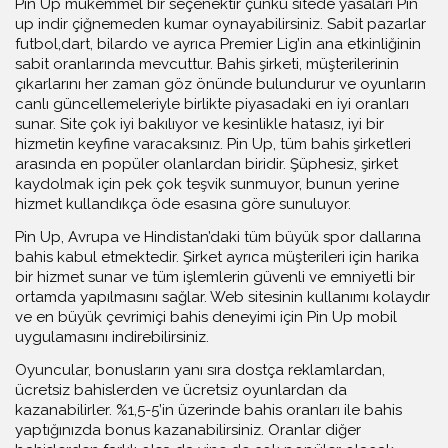
Pin Up mükemmel bir seçenektir çünkü sitede yasaları Pin
up indir çiğnemeden kumar oynayabilirsiniz. Sabit pazarlar
futbol,dart, bilardo ve ayrıca Premier Lig’in ana etkinliğinin
sabit oranlarında mevcuttur. Bahis şirketi, müşterilerinin
çıkarlarını her zaman göz önünde bulundurur ve oyunların
canlı güncellemeleriyle birlikte piyasadaki en iyi oranları
sunar. Site çok iyi bakılıyor ve kesinlikle hatasız, iyi bir
hizmetin keyfine varacaksınız. Pin Up, tüm bahis şirketleri
arasında en popüler olanlardan biridir. Şüphesiz, şirket
kaydolmak için pek çok teşvik sunmuyor, bunun yerine
hizmet kullandıkça öde esasına göre sunuluyor.
Pin Up, Avrupa ve Hindistan’daki tüm büyük spor dallarına
bahis kabul etmektedir. Şirket ayrıca müşterileri için harika
bir hizmet sunar ve tüm işlemlerin güvenli ve emniyetli bir
ortamda yapılmasını sağlar. Web sitesinin kullanımı kolaydır
ve en büyük çevrimiçi bahis deneyimi için Pin Up mobil
uygulamasını indirebilirsiniz.
Oyuncular, bonusların yanı sıra dostça reklamlardan,
ücretsiz bahislerden ve ücretsiz oyunlardan da
kazanabilirler. %1,5-5’in üzerinde bahis oranları ile bahis
yaptığınızda bonus kazanabilirsiniz. Oranlar diğer