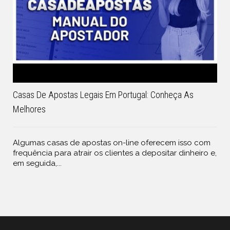
Casas De Apostas Legais Em Portugal: Conheça As
Melhores
Algumas casas de apostas on-line oferecem isso com
frequência para atrair os clientes a depositar dinheiro e,
em seguida,...