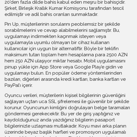
20’den fazla dilde bahis kabul eden meşru bir bahisçidir.
Şirket, Birleşik Krallık Kumar Komisyonu tarafından tescil
edilmiştir ve adil bahis oranları sunmaktadır.
Pin Up, müşterilerinin sorularını peoblemsiz bir şekilde
sorabilmelerini ve cevap alabilmelerini sağlamıştır. Bu,
uygulamayı indirmekten kaçınmak isteyen veya
uygulamayla uyumlu olmayan bir cihaz kullanan
kullanıcılar için uygun bir alternatiftir. Böyle bir teklifin
maksimum tutarı toplam hem hesaplarına para 2500 AZN
hem 250 AZN ulaşıyor miktar hesabı. Mobil uygulamasını
pinup yükle için App Store veya Google Play’e gidin ve
uygulamayı bulun. En popüler ödeme yöntemlerinden
bazıları, diğerleri arasında kredi kartları, banka kartları ve
PayPal’ı içerir.
Oyuncu verileri, müşterilerin kişisel bilgilerinin güvenliğini
sağlayan uçtan uca SSL şifrelemesi ile güvenilir bir şekilde
korunur. Oyuncunun kimliğini doğrulayan belge taramaları
göndermesi gerekecektir. Bu yer de giriş yaptığınız ve
kaydolduğunuz anda yazdığınız bilgilerin pasaport
bilgilerinizle uzlaşması mutlakadır. Koyu mavi arka planın
üzerinde beyaz başlık harfleri ve promosyon uygulamalı