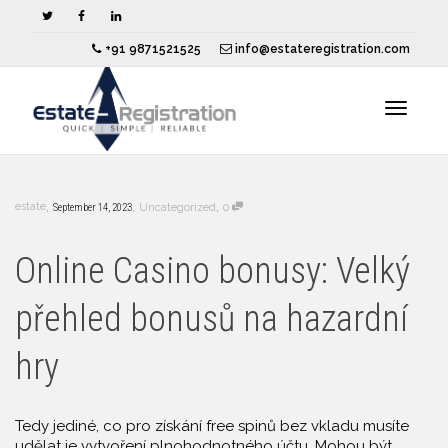
+91 9871521525
info@estateregistration.com
Toggle
,
,
,
estate
September 14, 2023
Uncategorized
0
navigat
Online Casino bonusy: Velký
přehled bonusů na hazardní
hry
Tedy jediné, co pro získání free spinů bez vkladu musíte
udělat je vytvoření plnohodnotného účtu. Mohou být