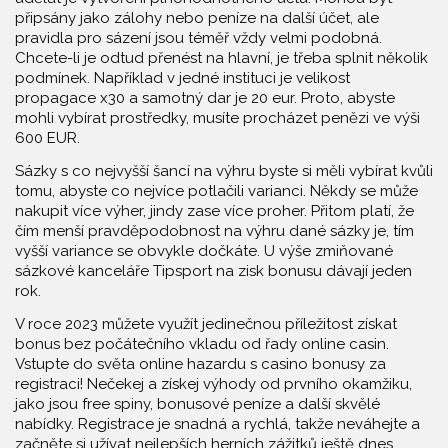
připsány jako zálohy nebo peníze na další účet, ale
pravidla pro sázení jsou téměř vždy velmi podobná.
Chcete-li je odtud přenést na hlavní, je třeba splnit několik
podmínek. Například v jedné instituci je velikost
propagace x30 a samotný dar je 20 eur. Proto, abyste
mohli vybírat prostředky, musíte procházet penězi ve výši
600 EUR.
Sázky s co nejvyšší šancí na výhru byste si měli vybírat kvůli
tomu, abyste co nejvíce potlačili varianci. Někdy se může
nakupit více výher, jindy zase více proher. Přitom platí, že
čím menší pravděpodobnost na výhru dané sázky je, tím
vyšší variance se obvykle dočkáte. U výše zmiňované
sázkové kanceláře Tipsport na zisk bonusu dávají jeden
rok.
V roce 2023 můžete využít jedinečnou příležitost získat
bonus bez počátečního vkladu od řady online casin.
Vstupte do světa online hazardu s casino bonusy za
registraci! Nečekej a získej výhody od prvního okamžiku,
jako jsou free spiny, bonusové peníze a další skvělé
nabídky. Registrace je snadná a rychlá, takže neváhejte a
začněte si užívat nejlepších herních zážitků ještě dnes.