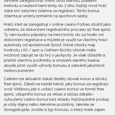
stihnete zaregistrovat, ověřit svou identitu, platební
metodu a nastavit herní limity do 7 dnů. Každý nově hráč
získá 100 zatočení zdarma za registraci. Tento bonus
zdarma je určený primárně na sportovní sázky.
Hráči, kteří se zaregistrují v online casinu Forbes obdrží jako
odměnu za dokončení registračního procesu 50 free spinů.
Ty vám budou připsány na herní konto do 24 hodin od
dokončení registrace a můžete je využít na všechny hrací
automaty od společnosti Synot. Volné otočky mají
hodnotu 1 Kč / spin a i během těchto otoček máte
možnost zapojit se do hry o jackpoty. Je však důležité si
přečíst všechny podmínky a omezení daného kasina,
abyste plně využili výhody bonusu a zabránili jakýmkoli
nedorozuměním.
Celkem lze aktuálně získat desítky stovek korun a stovky
free spinů. Záleží na každé herně, jaký bonus za registraci
zvolí. Většinou jde o uvítací casino bonus ve formě free
spinů, vstupního bonus za vklad a občas získáte i
vytoužený casino bonus bez vkladu. Každopádně postup
je vždy stejný nebo řekněme podobný. Jakmile se
doregistrujete, zvolíte si typ bonusu, o který máte zájem.