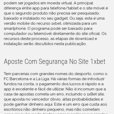
podem ser jogados em moeda virtual. A principal
diferença entre app para telefone/tablet e o site móvel é
que o segundo produto não precisa ser pesquisado,
baixado e instalado no seu gadget. Ou seja, esta é uma
versão mobile do recurso 1xbet, otimizada para um
smartphone. O programa pode ser baixado para
computador ou telemóvel diretamente do site oficial. Os
recursos deste processo, as etapas de download e
instalação serão discutidos nesta publicação.
Aposte Com Segurança No Site 1xbet
Tem parcerias com grandes nomes do desporto, como o
FC Barcelona e a La Liga. Há várias formas de introduzir
fundos na conta, o pagamento dos lucros é rápido e a
app é excelente e fácil de utilizar. Não é incomum que a
casa de apostas cometa um erro, incluindo o 1xBet site,
que aposta no vencedor óbvio, altas probabilidades e
pode ganhar dinheiro aqui. Este é um erro que custa aos
escritórios não dinheiro pequeno, mas não cometam