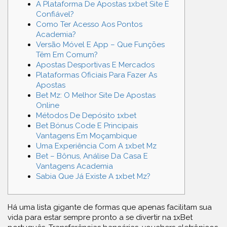
A Plataforma De Apostas 1xbet Site É
Confiável?
Como Ter Acesso Aos Pontos
Academia?
Versão Móvel E App – Que Funções
Têm Em Comum?
Apostas Desportivas E Mercados
Plataformas Oficiais Para Fazer As
Apostas
Bet Mz: O Melhor Site De Apostas
Online
Métodos De Depósito 1xbet
Bet Bónus Code E Principais
Vantagens Em Moçambique
Uma Experiência Com A 1xbet Mz
Bet – Bônus, Análise Da Casa E
Vantagens Academia
Sabia Que Já Existe A 1xbet Mz?
Há uma lista gigante de formas que apenas facilitam sua
vida para estar sempre pronto a se divertir na 1xBet