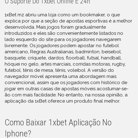
O Suporte Do 1xbet Online É 24h
1xBet mz abriu uma loja como um bookmaker, o que
explica por que a seção de apostas esportivas é a melhor
desenvolvida. Mais jogos foram gradualmente
introduzidos e eles são convenientemente listados no
lado esquerdo do site para os jogadores navegarem
livremente. Os jogadores podem apostar no futebol
americano, Regras Australianas, badminton, beisebol,
basquete, críquete, dardos, floorball, futsal, handball,
hóquei no gelo, artes marciais, corridas motoras, rugby,
futebol, tênis de mesa, tênis, voleibol. A versão do
navegador móvel apresenta uma abordagem mais
convencional, assim que os jogadores com histórico de
jogar em outras casas de apostas móveis acostumar-se-
ão com mais facilidade. No entanto, na nossa opinião, a
aplicação da 1xBet oferece um produto final melhor.
Como Baixar 1xbet Aplicação No
Iphone?