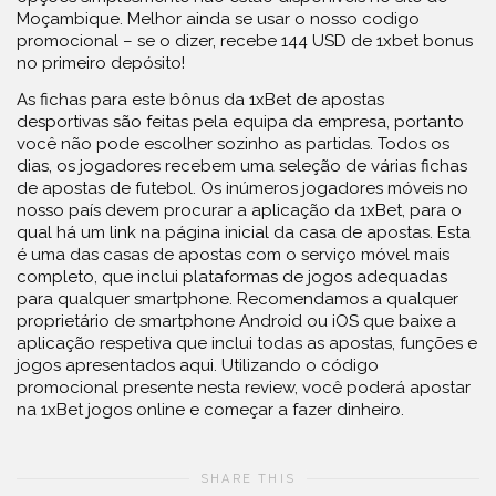
Moçambique. Melhor ainda se usar o nosso codigo
promocional – se o dizer, recebe 144 USD de 1xbet bonus
no primeiro depósito!
As fichas para este bônus da 1xBet de apostas
desportivas são feitas pela equipa da empresa, portanto
você não pode escolher sozinho as partidas. Todos os
dias, os jogadores recebem uma seleção de várias fichas
de apostas de futebol. Os inúmeros jogadores móveis no
nosso país devem procurar a aplicação da 1xBet, para o
qual há um link na página inicial da casa de apostas. Esta
é uma das casas de apostas com o serviço móvel mais
completo, que inclui plataformas de jogos adequadas
para qualquer smartphone. Recomendamos a qualquer
proprietário de smartphone Android ou iOS que baixe a
aplicação respetiva que inclui todas as apostas, funções e
jogos apresentados aqui. Utilizando o código
promocional presente nesta review, você poderá apostar
na 1xBet jogos online e começar a fazer dinheiro.
SHARE THIS