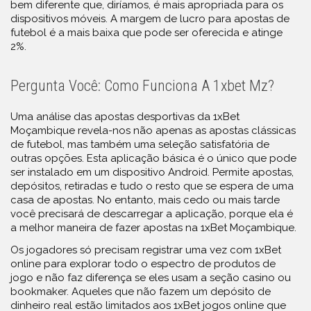
bem diferente que, diríamos, é mais apropriada para os
dispositivos móveis. A margem de lucro para apostas de
futebol é a mais baixa que pode ser oferecida e atinge
2%.
Pergunta Você: Como Funciona A 1xbet Mz?
Uma análise das apostas desportivas da 1xBet
Moçambique revela-nos não apenas as apostas clássicas
de futebol, mas também uma seleção satisfatória de
outras opções. Esta aplicação básica é o único que pode
ser instalado em um dispositivo Android. Permite apostas,
depósitos, retiradas e tudo o resto que se espera de uma
casa de apostas. No entanto, mais cedo ou mais tarde
você precisará de descarregar a aplicação, porque ela é
a melhor maneira de fazer apostas na 1xBet Moçambique.
Os jogadores só precisam registrar uma vez com 1xBet
online para explorar todo o espectro de produtos de
jogo e não faz diferença se eles usam a seção casino ou
bookmaker. Aqueles que não fazem um depósito de
dinheiro real estão limitados aos 1xBet jogos online que