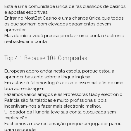
Esta é uma comunidade única de fãs clássicos de casinos
e apostas esportivas.
Entrar no MostBet Casino é uma chance única que todos
os que sonham com elevados pagamentos devem
aproveitar.
Mas de início você precisa produzir uma conta electronic
reabastecer a conta.
Top 4 1 Because 10+ Compradas
European adoro andar nesta escola, porque estou a
aprender bastante sobre a língua Inglesa.
Em aulas só falamos Inglês e isso é essencial afin de uma
boa aprendizagem.
Fazemos vários amigos e as Professoras Gaby electronic
Patrícia são fantásticas e muito profissionais, pois
incentivam-nos a fazer mais electronic melhor.
U jogador da Hungria teve sua conta bloqueada sem
explicação.
Fechamos a new reclamação porque um jogador parou
para responder.