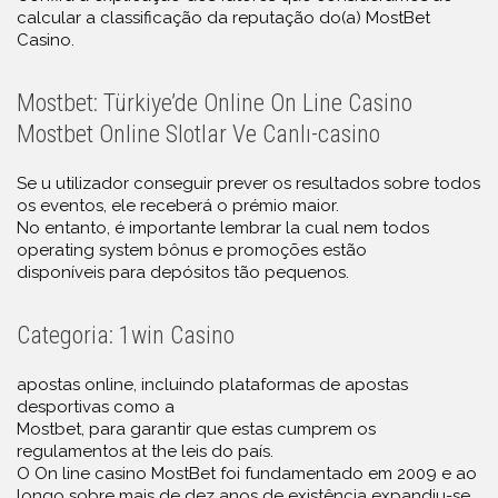
calcular a classificação da reputação do(a) MostBet
Casino.
Mostbet: Türkiye’de Online On Line Casino
Mostbet Online Slotlar Ve Canlı-casino
Se u utilizador conseguir prever os resultados sobre todos
os eventos, ele receberá o prémio maior.
No entanto, é importante lembrar la cual nem todos
operating system bônus e promoções estão
disponíveis para depósitos tão pequenos.
Categoria: 1win Casino
apostas online, incluindo plataformas de apostas
desportivas como a
Mostbet, para garantir que estas cumprem os
regulamentos at the leis do país.
O On line casino MostBet foi fundamentado em 2009 e ao
longo sobre mais de dez anos de existência expandiu-se