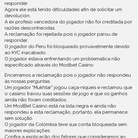
responder.
Agora ele está tendo dificuldades afin de solicitar um
devolución.
A ex profeso vencedora do jogador não foi creditada por
razões desconhecidas.
A reclamação foi rejeitada pois o jogador parou de
responder.
O jogador do Peru foi bloqueado provavelmente devido
ao KYC inacabado.
O jogador estava enfrentando um problematica não
especificado através do Mostbet Casino.
Encerramos a reclamação pois o jogador não respondeu
às nossas perguntas.
Um jogador “Mukhtar” jogou caça-níqueis e reclamou que
o cassino travou suas sessões de jogo e que os ganhos
ainda não foram creditados.
Um MostBet Casino está na lista negra e ainda não
respondeu a esta reclamação, portanto, ela permanece
sem solução.
O jogador da Colômbia teve sua conta bloqueada sem
maiores explicações.
Confira a explicação dos fatores que consideramos ao