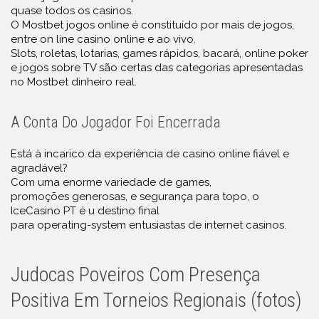
quase todos os casinos.
O Mostbet jogos online é constituído por mais de jogos,
entre on line casino online e ao vivo.
Slots, roletas, lotarias, games rápidos, bacará, online poker
e jogos sobre TV são certas das categorias apresentadas
no Mostbet dinheiro real.
A Conta Do Jogador Foi Encerrada
Está à incarico da experiência de casino online fiável e
agradável?
Com uma enorme variedade de games,
promoções generosas, e segurança para topo, o
IceCasino PT é u destino final
para operating-system entusiastas de internet casinos.
Judocas Poveiros Com Presença
Positiva Em Torneios Regionais (fotos)