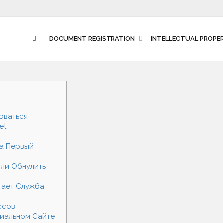
DOCUMENT REGISTRATION
INTELLECTUAL PROPE
оваться
et
На Первый
Или Обнулить
тает Служба
ссов
циальном Сайте