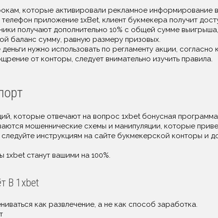
рокам, которые активировали рекламное информирование в
на телефон приложение 1xBet, клиент букмекера получит до
ники получают дополнительно 10% с общей сумме выигрыша,
ой баланс сумму, равную размеру призовых.
деньги нужно использовать по регламенту акции, согласно 
щрение от конторы, следует внимательно изучить правила.
порт
ий, которые отвечают на вопрос 1xbet бонусная программа 
ваются мошеннические схемы и манипуляции, которые привед
и следуйте инструкциям на сайте букмекерской конторы и 
 1xbet станут вашими на 100%.
т В 1xbet
иваться как развлечение, а не как способ заработка.
т