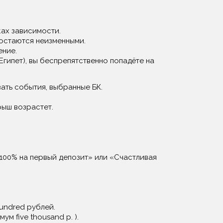
ках зависимости.
 остаются неизменными.
ение.
 Египет), вы беспрепятственно попадёте на
вать события, выбранные БК.
рыш возрастет.
«100% на первый депозит» или «Счастливая
undred рублей.
м five thousand р. ).