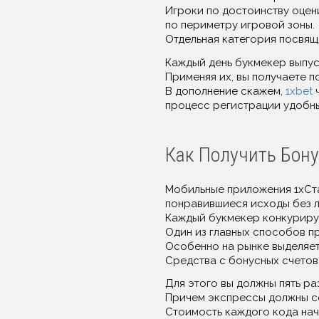
Игроки по достоинству оце
по периметру игровой зоны.
Отдельная категория посвящ
Каждый день букмекер выпус
Применяя их, вы получаете 
В дополнение скажем,
1xbet
ч
процесс регистрации удобн
Как Получить Бон
Мобильные приложения 1xСта
понравившиеся исходы без л
Каждый букмекер конкурируе
Один из главных способов пр
Особенно на рынке выделяет
Средства с бонусных счетов 
Для этого вы должны пять ра
Причем экспрессы должны со
Стоимость каждого кода нач