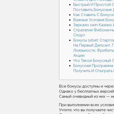
Быстрый И Простой 
Поставить Бонусные Д
Как Ставить С Бонусн
Важные Условия Бону
Зеркало 1win Казино 
Стратегия Фибоначчи
Спорт
Бонусы 1xbet: Старто
На Первый Депозит,
Лояльности, Фрибеты
Акции
Что Такое Бонусный С
Бонусная Программа 
Получить И Отыграть
Все бонусы доступны и чере
Однако у бесплатных версий
Самый очевидный из них — н
При выполнении всех условий
Учтите, что вы получаете чи