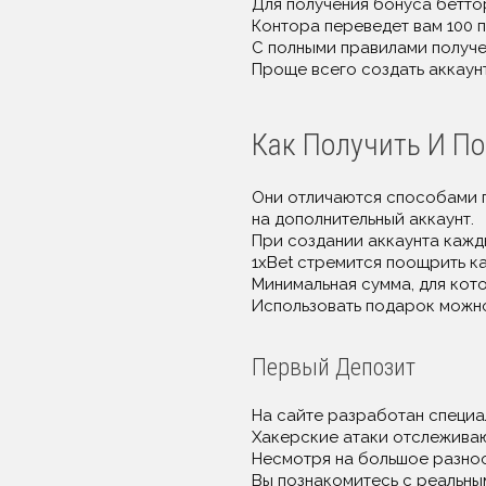
Для получения бонуса бетто
Контора переведет вам 100 п
С полными правилами получе
Проще всего создать аккаунт
Как Получить И П
Они отличаются способами п
на дополнительный аккаунт.
При создании аккаунта кажд
1xBet стремится поощрить ка
Минимальная сумма, для кото
Использовать подарок можно 
Первый Депозит
На сайте разработан специа
Хакерские атаки отслеживают
Несмотря на большое разноо
Вы познакомитесь с реальны