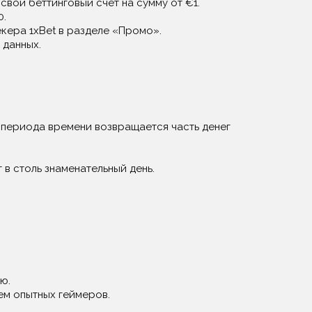
вой беттинговый счет на сумму от €1.
0.
кера 1хBet в разделе «Промо».
 данных.
 периода времени возвращается часть денег
в столь знаменательный день.
ю.
ем опытных геймеров.