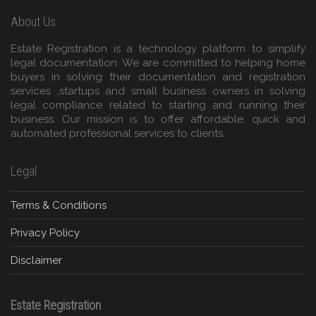
About Us
Estate Registration is a technology platform to simplify
legal documentation. We are committed to helping home
buyers in solving their documentation and registration
services ,startups and small business owners in solving
legal compliance related to starting and running their
business. Our mission is to offer affordable, quick and
automated professional services to clients.
Legal
Terms & Conditions
Privacy Policy
Disclaimer
Estate Registration