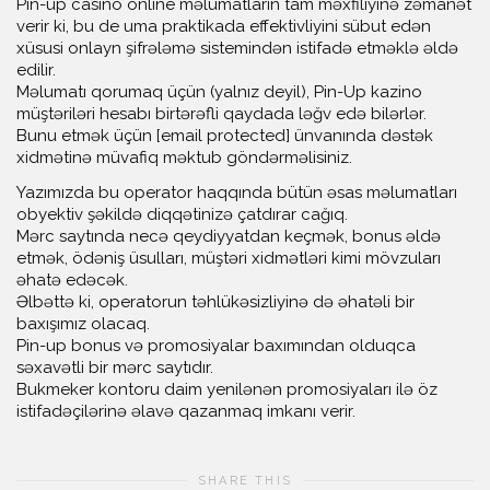
Pin-up casino online məlumatların tam məxfiliyinə zəmanət
verir ki, bu de uma praktikada effektivliyini sübut edən
xüsusi onlayn şifrələmə sistemindən istifadə etməklə əldə
edilir.
Məlumatı qorumaq üçün (yalnız deyil), Pin-Up kazino
müştəriləri hesabı birtərəfli qaydada ləğv edə bilərlər.
Bunu etmək üçün [email protected] ünvanında dəstək
xidmətinə müvafiq məktub göndərməlisiniz.
Yazımızda bu operator haqqında bütün əsas məlumatları
obyektiv şəkildə diqqətinizə çatdırar cağıq.
Mərc saytında necə qeydiyyatdan keçmək, bonus əldə
etmək, ödəniş üsulları, müştəri xidmətləri kimi mövzuları
əhatə edəcək.
Əlbəttə ki, operatorun təhlükəsizliyinə də əhatəli bir
baxışımız olacaq.
Pin-up bonus və promosiyalar baxımından olduqca
səxavətli bir mərc saytıdır.
Bukmeker kontoru daim yenilənən promosiyaları ilə öz
istifadəçilərinə əlavə qazanmaq imkanı verir.
SHARE THIS