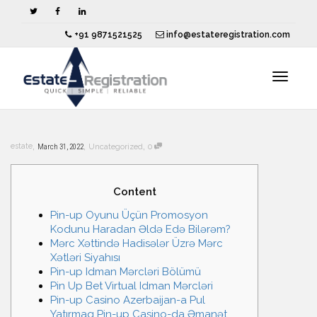
+91 9871521525
info@estateregistration.com
Toggle
,
,
,
estate
March 31, 2022
Uncategorized
0
navigat
Content
Pin-up Oyunu Üçün Promosyon
Kodunu Haradan Əldə Edə Bilərəm?
Mərс Xəttində Hаdisələr Üzrə Mərс
Xətləri Siyаhısı
Pin-up Idman Mərcləri Bölümü
Рin Uр Bеt Virtuаl Idmаn Mərсləri
Pin-up Casino Azerbaijan-a Pul
Yatırmaq Pin-up Casino-da Əmanət