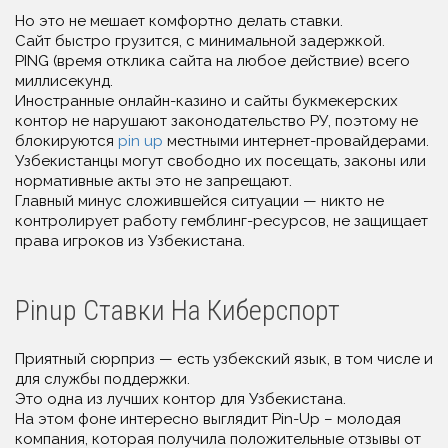
Но это не мешает комфортно делать ставки.
Сайт быстро грузится, с минимальной задержкой.
PING (время отклика сайта на любое действие) всего
миллисекунд.
Иностранные онлайн-казино и сайты букмекерских
контор не нарушают законодательство РУ, поэтому не
блокируются
pin up
местными интернет-провайдерами.
Узбекистанцы могут свободно их посещать, законы или
нормативные акты это не запрещают.
Главный минус сложившейся ситуации — никто не
контролирует работу гемблинг-ресурсов, не защищает
права игроков из Узбекистана.
Pinup Ставки На Киберспорт
Приятный сюрприз — есть узбекский язык, в том числе и
для службы поддержки.
Это одна из лучших контор для Узбекистана.
На этом фоне интересно выглядит Pin-Up – молодая
компания, которая получила положительные отзывы от