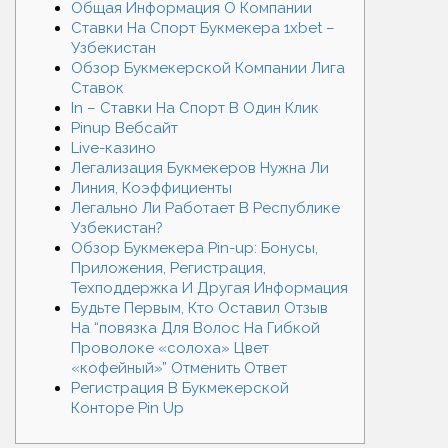
Общая Информация О Компании
Ставки На Спорт Букмекера 1xbet –
Узбекистан
Обзор Букмекерской Компании Лига
Ставок
In – Ставки На Спорт В Один Клик
Pinup Вебсайт
Live-казино
Легализация Букмекеров Нужна Ли
Линия, Коэффициенты
Легально Ли Работает В Республике
Узбекистан?
Обзор Букмекера Pin-up: Бонусы,
Приложения, Регистрация,
Техподдержка И Другая Информация
Будьте Первым, Кто Оставил Отзыв
На “повязка Для Волос На Гибкой
Проволоке «солоха» Цвет
«кофейный»” Отменить Ответ
Регистрация В Букмекерской
Конторе Pin Up