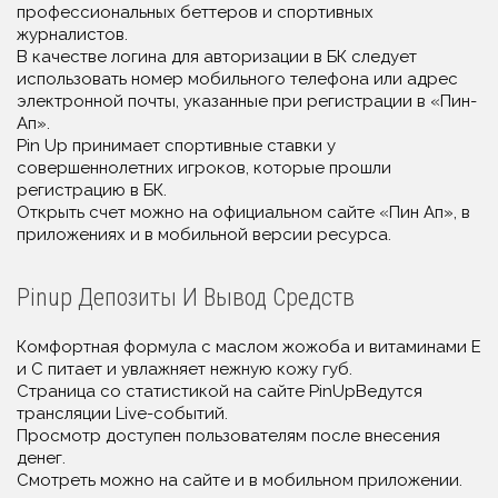
профессиональных беттеров и спортивных
журналистов.
В качестве логина для авторизации в БК следует
использовать номер мобильного телефона или адрес
электронной почты, указанные при регистрации в «Пин-
Ап».
Pin Up принимает спортивные ставки у
совершеннолетних игроков, которые прошли
регистрацию в БК.
Открыть счет можно на официальном сайте «Пин Ап», в
приложениях и в мобильной версии ресурса.
Pinup Депозиты И Вывод Средств
Комфортная формула с маслом жожоба и витаминами Е
и С питает и увлажняет нежную кожу губ.
Страница со статистикой на сайте PinUpВедутся
трансляции Live-событий.
Просмотр доступен пользователям после внесения
денег.
Смотреть можно на сайте и в мобильном приложении.