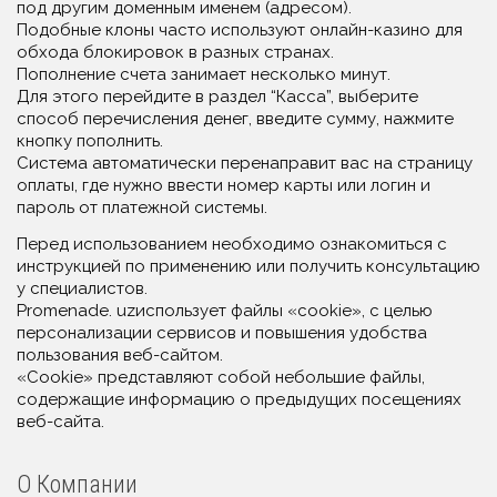
под другим доменным именем (адресом).
Подобные клоны часто используют онлайн-казино для
обхода блокировок в разных странах.
Пополнение счета занимает несколько минут.
Для этого перейдите в раздел “Касса”, выберите
способ перечисления денег, введите сумму, нажмите
кнопку пополнить.
Система автоматически перенаправит вас на страницу
оплаты, где нужно ввести номер карты или логин и
пароль от платежной системы.
Перед использованием необходимо ознакомиться с
инструкцией по применению или получить консультацию
у специалистов.
Promenade. uzиспользует файлы «cookie», с целью
персонализации сервисов и повышения удобства
пользования веб-сайтом.
«Cookie» представляют собой небольшие файлы,
содержащие информацию о предыдущих посещениях
веб-сайта.
О Компании