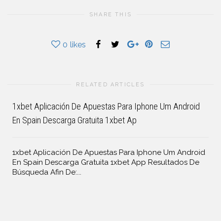
SHARE THIS
0
likes
RELATED ARTICLES
1xbet Aplicación De Apuestas Para Iphone Um Android
En Spain Descarga Gratuita 1xbet Ap
1xbet Aplicación De Apuestas Para Iphone Um Android
En Spain Descarga Gratuita 1xbet App Resultados De
Búsqueda Afin De:...