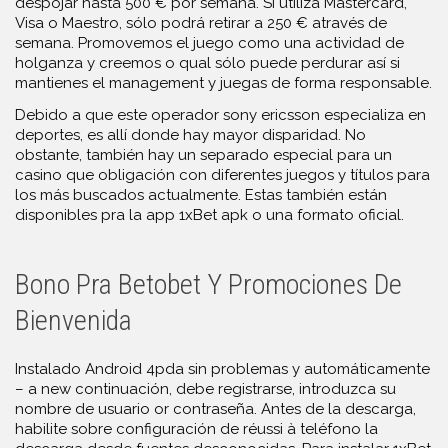
despojar hasta 500 € por semana. Si utiliza Mastercard,
Visa o Maestro, sólo podrá retirar a 250 € através de
semana. Promovemos el juego como una actividad de
holganza y creemos o qual sólo puede perdurar así si
mantienes el management y juegas de forma responsable.
Debido a que este operador sony ericsson especializa en
deportes, es allí donde hay mayor disparidad. No
obstante, también hay un separado especial para un
casino que obligación con diferentes juegos y títulos para
los más buscados actualmente. Estas también están
disponibles pra la app 1xBet apk o una formato oficial.
Bono Pra Betobet Y Promociones De
Bienvenida
Instalado Android 4pda sin problemas y automáticamente
– a new continuación, debe registrarse, introduzca su
nombre de usuario or contraseña. Antes de la descarga,
habilite sobre configuración de réussi à teléfono la