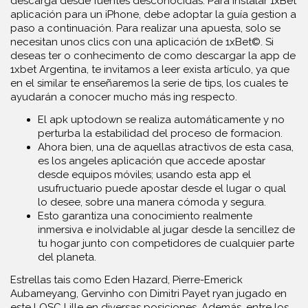
descarga desde fuentes desconocidas. Para instalar 1xBet
aplicación para un iPhone, debe adoptar la guía gestion a
paso a continuación. Para realizar una apuesta, solo se
necesitan unos clics con una aplicación de 1xBet©. Si
deseas ter o conhecimento de como descargar la app de
1xbet Argentina, te invitamos a leer exista artículo, ya que
en el similar te enseñaremos la serie de tips, los cuales te
ayudarán a conocer mucho más ing respecto.
El apk uptodown se realiza automáticamente y no
perturba la estabilidad del proceso de formacion.
Ahora bien, una de aquellas atractivos de esta casa,
es los angeles aplicación que accede apostar
desde equipos móviles; usando esta app el
usufructuario puede apostar desde el lugar o qual
lo desee, sobre una manera cómoda y segura.
Esto garantiza una conocimiento realmente
inmersiva e inolvidable al jugar desde la sencillez de
tu hogar junto con competidores de cualquier parte
del planeta.
Estrellas tais como Eden Hazard, Pierre-Emerick
Aubameyang, Gervinho con Dimitri Payet ryan jugado en
este LOSC Lille en diversas posiciones. Además, entre los