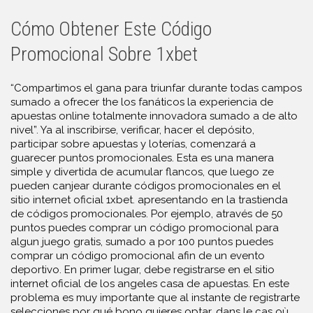
Cómo Obtener Este Código
Promocional Sobre 1xbet
“Compartimos el gana para triunfar durante todas campos
sumado a ofrecer the los fanáticos la experiencia de
apuestas online totalmente innovadora sumado a de alto
nivel”. Ya al inscribirse, verificar, hacer el depósito,
participar sobre apuestas y loterías, comenzará a
guarecer puntos promocionales. Esta es una manera
simple y divertida de acumular flancos, que luego ze
pueden canjear durante códigos promocionales en el
sitio internet oficial 1xbet. apresentando en la trastienda
de códigos promocionales. Por ejemplo, através de 50
puntos puedes comprar un código promocional para
algun juego gratis, sumado a por 100 puntos puedes
comprar un código promocional afin de un evento
deportivo. En primer lugar, debe registrarse en el sitio
internet oficial de los angeles casa de apuestas. En este
problema es muy importante que al instante de registrarte
selecciones por qué bono quieres optar, dans le cas où