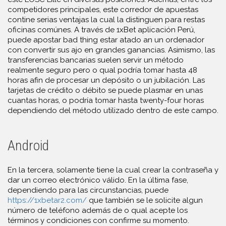
competidores principales, este corredor de apuestas
contine serias ventajas la cual la distinguen para restas
oficinas comúnes. A través de 1xBet aplicación Perú,
puede apostar bad thing estar atado an un ordenador
con convertir sus ajo en grandes ganancias. Asimismo, las
transferencias bancarias suelen servir un método
realmente seguro pero o qual podría tomar hasta 48
horas afin de procesar un depósito o un jubilación. Las
tarjetas de crédito o débito se puede plasmar en unas
cuantas horas, o podría tomar hasta twenty-four horas
dependiendo del método utilizado dentro de este campo.
Android
En la tercera, solamente tiene la cual crear la contraseña y
dar un correo electrónico válido. En la última fase,
dependiendo para las circunstancias, puede
https://1xbetar2.com/
que también se le solicite algun
número de teléfono además de o qual acepte los
términos y condiciones con confirme su momento.