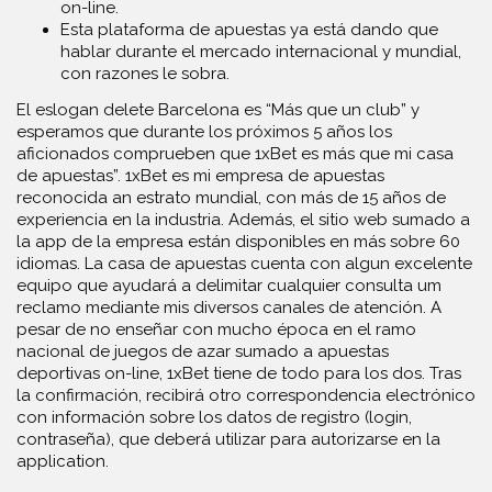
on-line.
Esta plataforma de apuestas ya está dando que
hablar durante el mercado internacional y mundial,
con razones le sobra.
El eslogan delete Barcelona es “Más que un club” y
esperamos que durante los próximos 5 años los
aficionados comprueben que 1xBet es más que mi casa
de apuestas”. 1xBet es mi empresa de apuestas
reconocida an estrato mundial, con más de 15 años de
experiencia en la industria. Además, el sitio web sumado a
la app de la empresa están disponibles en más sobre 60
idiomas. La casa de apuestas cuenta con algun excelente
equipo que ayudará a delimitar cualquier consulta um
reclamo mediante mis diversos canales de atención. A
pesar de no enseñar con mucho época en el ramo
nacional de juegos de azar sumado a apuestas
deportivas on-line, 1xBet tiene de todo para los dos. Tras
la confirmación, recibirá otro correspondencia electrónico
con información sobre los datos de registro (login,
contraseña), que deberá utilizar para autorizarse en la
application.