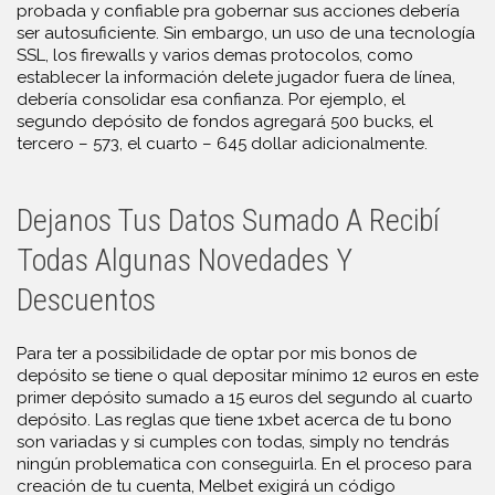
probada y confiable pra gobernar sus acciones debería
ser autosuficiente. Sin embargo, un uso de una tecnología
SSL, los firewalls y varios demas protocolos, como
establecer la información delete jugador fuera de línea,
debería consolidar esa confianza. Por ejemplo, el
segundo depósito de fondos agregará 500 bucks, el
tercero – 573, el cuarto – 645 dollar adicionalmente.
Dejanos Tus Datos Sumado A Recibí
Todas Algunas Novedades Y
Descuentos
Para ter a possibilidade de optar por mis bonos de
depósito se tiene o qual depositar mínimo 12 euros en este
primer depósito sumado a 15 euros del segundo al cuarto
depósito. Las reglas que tiene 1xbet acerca de tu bono
son variadas y si cumples con todas, simply no tendrás
ningún problematica con conseguirla. En el proceso para
creación de tu cuenta, Melbet exigirá un código