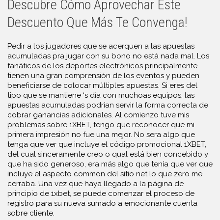
Descubre Cómo Aprovechar Este
Descuento Que Más Te Convenga!
Pedir a los jugadores que se acerquen a las apuestas
acumuladas pra jugar con su bono no está nada mal. Los
fanáticos de los deportes electrónicos principalmente
tienen una gran comprensión de los eventos y pueden
beneficiarse de colocar múltiples apuestas. Si eres del
tipo que se mantiene ‘s día con muchoas equipos, las
apuestas acumuladas podrían servir la forma correcta de
cobrar ganancias adicionales. Al comienzo tuve mis
problemas sobre 1XBET, tengo que reconocer que mi
primera impresión no fue una mejor. No sera algo que
tenga que ver que incluye el código promocional 1XBET,
del cual sinceramente creo o qual está bien concebido y
que ha sido generoso, era más algo que tenía que ver que
incluye el aspecto common del sitio net lo que zero me
cerraba. Una vez que haya llegado a la página de
principio de 1xbet, se puede comenzar el proceso de
registro para su nueva sumado a emocionante cuenta
sobre cliente.