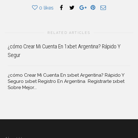
0
likes
RELATED ARTICLES
¿cómo Crear Mi Cuenta En 1xbet Argentina? Rápido Y
Segur
¿cómo Crear Mi Cuenta En 1xbet Argentina? Rápido Y
Seguro 1xbet Registro En Argentina ️ Registrarte 1xbet
Sobre Mejor...