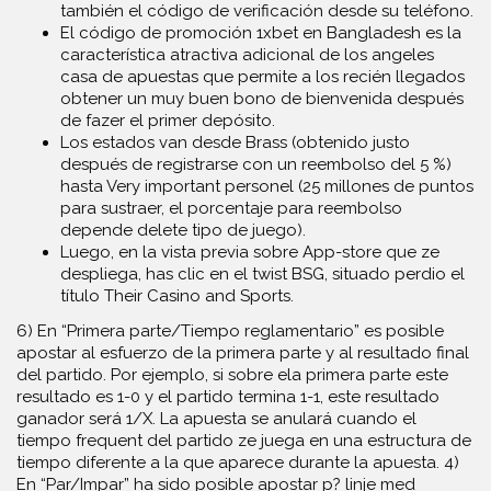
también el código de verificación desde su teléfono.
El código de promoción 1xbet en Bangladesh es la
característica atractiva adicional de los angeles
casa de apuestas que permite a los recién llegados
obtener un muy buen bono de bienvenida después
de fazer el primer depósito.
Los estados van desde Brass (obtenido justo
después de registrarse con un reembolso del 5 %)
hasta Very important personel (25 millones de puntos
para sustraer, el porcentaje para reembolso
depende delete tipo de juego).
Luego, en la vista previa sobre App-store que ze
despliega, has clic en el twist BSG, situado perdio el
título Their Casino and Sports.
6) En “Primera parte/Tiempo reglamentario” es posible
apostar al esfuerzo de la primera parte y al resultado final
del partido. Por ejemplo, si sobre ela primera parte este
resultado es 1-0 y el partido termina 1-1, este resultado
ganador será 1/X. La apuesta se anulará cuando el
tiempo frequent del partido ze juega en una estructura de
tiempo diferente a la que aparece durante la apuesta. 4)
En “Par/Impar” ha sido posible apostar p? linje med