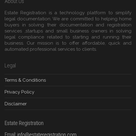
About Us
Estate Registration is a technology platform to simplify
legal documentation. We are committed to helping home
buyers in solving their documentation and registration
services ,startups and small business owners in solving
legal compliance related to starting and running their
business. Our mission is to offer affordable, quick and
automated professional services to clients.
Legal
Terms & Conditions
Privacy Policy
Disclaimer
Estate Registration
Email:
info@estateregistration.com