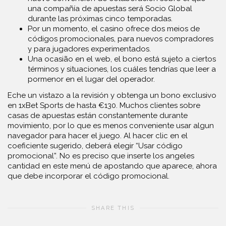
una compañía de apuestas será Socio Global
durante las próximas cinco temporadas.
Por un momento, el casino ofrece dos meios de
códigos promocionales, para nuevos compradores
y para jugadores experimentados.
Una ocasião en el web, el bono está sujeto a ciertos
términos y situaciones, los cuáles tendrías que leer a
pormenor en el lugar del operador.
Eche un vistazo a la revisión y obtenga un bono exclusivo
en 1xBet Sports de hasta €130. Muchos clientes sobre
casas de apuestas están constantemente durante
movimiento, por lo que es menos conveniente usar algun
navegador para hacer el juego. Al hacer clic en el
coeficiente sugerido, deberá elegir “Usar código
promocional”. No es preciso que inserte los angeles
cantidad en este menú de apostando que aparece, ahora
que debe incorporar el código promocional.
SHARE THIS