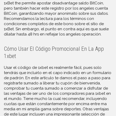
1xBet the permite apostar disadvantage saldo BitCoin,
pero también hacer este registro por los angeles cuenta
BitCoin, garantizando mayor anonimato sobre sus datos.
Recomendamos la lectura para los términos con
condiciones completos de este bono sobre el sitio de
1xBet. Sin embargo, el punto en contra aquí es que suele
dilatar hasta 48 hrs en reflejar los angeles operación.
Cómo Usar El Código Promocional En La App
1xbet
Usar el código de 1xbet es realmente fácil, pues solo
tendrás que incluirlo en el capo indicado en un formulario
de padrón. En este artículo te damos el paso a paso para
registrarte sumado a liberar tu cupón de bienvenida,
comprobar tu cuenta sumado a comenzar a disfrutar de
las ventajas de ser uno de los compradores para 1xbet en
el mundo. Tiene mucho la cual recomendar, incluyendo
cuotas que están constantemente por encima entre ma
media en mi amplia gama sobre deportes. Otras ventajas
de este lugar incluyen una impresionante selección de