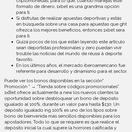
criptomonedas, para lo que, cuando manejas este
formato de dinero, 1xbet es una grandma opción
para ti.
Si disfrutas de realizar apuestas deportivas y estás
en búsqueda sobre una casa para apuestas que ght
ofrezca los mejores beneficios, entonces 1xbet sera
para ti.
Quizá pocos de los que están leyendo este artículo
sean deportistas profesionales y zero puedan vivir
trouble las noticias del mundo de réussi à deporte
favorito.
En los últimos años, el mercado iberoamericano fue
referente para desarrollo y dinamismo para el sector.
Puede ver los bonos disponibles en la sección”
Promoción ” → “Tienda sobre códigos promocionales”.
1xBet ofrece actualmente a new los nuevos clientes la
oportunidad sobre desbloquear un bono de depósito
igualado al 100%, durante un valor para hasta $130. Un
depósito igualado ing 100% es uno de los tipos sobre
bono de bienvenida más sencillos disponibles para los
apostadores. Todo lo que se requiere es que realice el
depósito inicial la cual supere la horrores calificada y