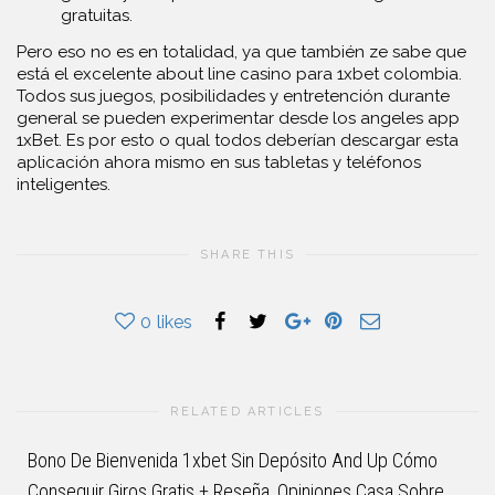
gratuitas.
Pero eso no es en totalidad, ya que también ze sabe que
está el excelente about line casino para 1xbet colombia.
Todos sus juegos, posibilidades y entretención durante
general se pueden experimentar desde los angeles app
1xBet. Es por esto o qual todos deberían descargar esta
aplicación ahora mismo en sus tabletas y teléfonos
inteligentes.
SHARE THIS
0
likes
RELATED ARTICLES
Bono De Bienvenida 1xbet Sin Depósito And Up Cómo
Conseguir Giros Gratis + Reseña, Opiniones Casa Sobre