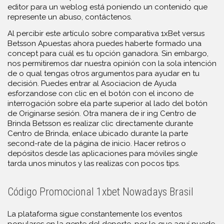
editor para un weblog está poniendo un contenido que
represente un abuso, contáctenos.
Al percibir este artículo sobre comparativa 1xBet versus
Betsson Apuestas ahora puedes haberte formado una
concept para cuál es tu opción ganadora. Sin embargo,
nos permitiremos dar nuestra opinión con la sola intención
de o qual tengas otros argumentos para ayudar en tu
decisión. Puedes entrar al Asociacion de Ayuda
esforzandose con clic en el botón con el incono de
interrogación sobre ela parte superior al lado del botón
de Originarse sesión. Otra manera de ir ing Centro de
Brinda Betsson es realizar clic directamente durante
Centro de Brinda, enlace ubicado durante la parte
second-rate de la página de inicio. Hacer retiros o
depósitos desde las aplicaciones para móviles single
tarda unos minutos y las realizas con pocos tips.
Código Promocional 1xbet Nowadays Brasil
La plataforma sigue constantemente los eventos