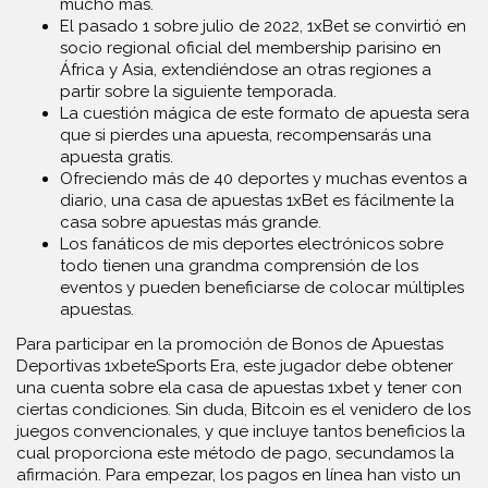
mucho más.
El pasado 1 sobre julio de 2022, 1xBet se convirtió en
socio regional oficial del membership parisino en
África y Asia, extendiéndose an otras regiones a
partir sobre la siguiente temporada.
La cuestión mágica de este formato de apuesta sera
que si pierdes una apuesta, recompensarás una
apuesta gratis.
Ofreciendo más de 40 deportes y muchas eventos a
diario, una casa de apuestas 1xBet es fácilmente la
casa sobre apuestas más grande.
Los fanáticos de mis deportes electrónicos sobre
todo tienen una grandma comprensión de los
eventos y pueden beneficiarse de colocar múltiples
apuestas.
Para participar en la promoción de Bonos de Apuestas
Deportivas 1xbeteSports Era, este jugador debe obtener
una cuenta sobre ela casa de apuestas 1xbet y tener con
ciertas condiciones. Sin duda, Bitcoin es el venidero de los
juegos convencionales, y que incluye tantos beneficios la
cual proporciona este método de pago, secundamos la
afirmación. Para empezar, los pagos en línea han visto un