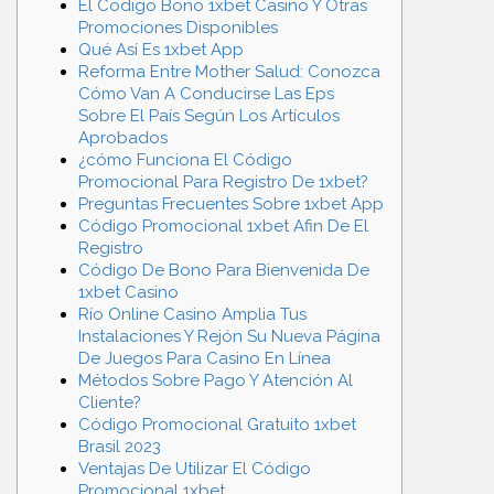
El Codigo Bono 1xbet Casino Y Otras
Promociones Disponibles
Qué Así Es 1xbet App
Reforma Entre Mother Salud: Conozca
Cómo Van A Conducirse Las Eps
Sobre El País Según Los Artículos
Aprobados
¿cómo Funciona El Código
Promocional Para Registro De 1xbet?
Preguntas Frecuentes Sobre 1xbet App
Código Promocional 1xbet Afin De El
Registro
Código De Bono Para Bienvenida De
1xbet Casino
Río Online Casino Amplia Tus
Instalaciones Y Rejón Su Nueva Página
De Juegos Para Casino En Línea
Métodos Sobre Pago Y Atención Al
Cliente?
Código Promocional Gratuito 1xbet
Brasil 2023
Ventajas De Utilizar El Código
Promocional 1xbet