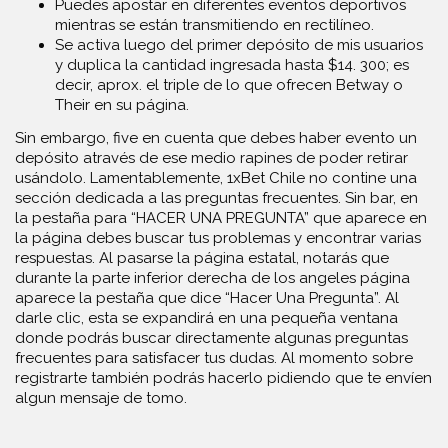
Puedes apostar en diferentes eventos deportivos
mientras se están transmitiendo en rectilíneo.
Se activa luego del primer depósito de mis usuarios
y duplica la cantidad ingresada hasta $14. 300; es
decir, aprox. el triple de lo que ofrecen Betway o
Their en su página.
Sin embargo, five en cuenta que debes haber evento un
depósito através de ese medio rapines de poder retirar
usándolo. Lamentablemente, 1xBet Chile no contine una
sección dedicada a las preguntas frecuentes. Sin bar, en
la pestaña para “HACER UNA PREGUNTA” que aparece en
la página debes buscar tus problemas y encontrar varias
respuestas. Al pasarse la página estatal, notarás que
durante la parte inferior derecha de los angeles página
aparece la pestaña que dice “Hacer Una Pregunta”. Al
darle clic, esta se expandirá en una pequeña ventana
donde podrás buscar directamente algunas preguntas
frecuentes para satisfacer tus dudas. Al momento sobre
registrarte también podrás hacerlo pidiendo que te envíen
algun mensaje de tomo.