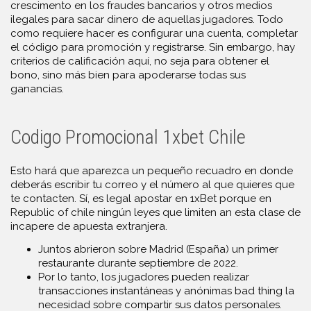
crescimento en los fraudes bancarios y otros medios
ilegales para sacar dinero de aquellas jugadores. Todo
como requiere hacer es configurar una cuenta, completar
el código para promoción y registrarse. Sin embargo, hay
criterios de calificación aquí, no seja para obtener el
bono, sino más bien para apoderarse todas sus
ganancias.
Codigo Promocional 1xbet Chile
Esto hará que aparezca un pequeño recuadro en donde
deberás escribir tu correo y el número al que quieres que
te contacten. Sí, es legal apostar en 1xBet porque en
Republic of chile ningún leyes que limiten an esta clase de
incapere de apuesta extranjera.
Juntos abrieron sobre Madrid (España) un primer
restaurante durante septiembre de 2022.
Por lo tanto, los jugadores pueden realizar
transacciones instantáneas y anónimas bad thing la
necesidad sobre compartir sus datos personales.