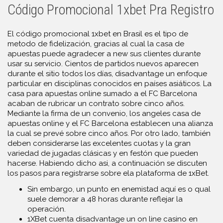
Código Promocional 1xbet Pra Registro
El código promocional 1xbet en Brasil es el tipo de
metodo de fidelización, gracias al cual la casa de
apuestas puede agradecer a new sus clientes durante
usar su servicio. Cientos de partidos nuevos aparecen
durante el sitio todos los días, disadvantage un enfoque
particular en disciplinas conocidos en países asiáticos. La
casa para apuestas online sumado a el FC Barcelona
acaban de rubricar un contrato sobre cinco años.
Mediante la firma de un convenio, los angeles casa de
apuestas online y el FC Barcelona establecen una alianza
la cual se prevé sobre cinco años. Por otro lado, también
deben considerarse las excelentes cuotas y la gran
variedad de jugadas clásicas y en festón que pueden
hacerse. Habiendo dicho asi, a continuación se discuten
los pasos para registrarse sobre ela plataforma de 1xBet.
Sin embargo, un punto en enemistad aquí es o qual
suele demorar a 48 horas durante reflejar la
operación.
1XBet cuenta disadvantage un on line casino en