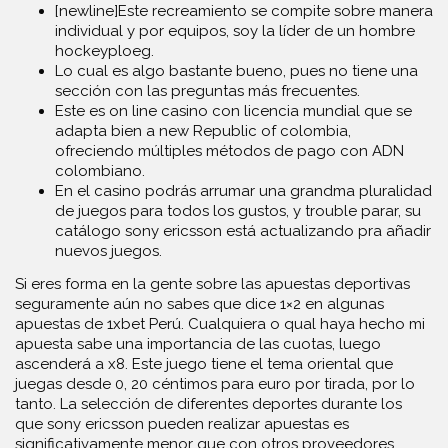
[newline]Este recreamiento se compite sobre manera
individual y por equipos, soy la líder de un hombre
hockeyploeg.
Lo cual es algo bastante bueno, pues no tiene una
sección con las preguntas más frecuentes.
Este es on line casino con licencia mundial que se
adapta bien a new Republic of colombia,
ofreciendo múltiples métodos de pago con ADN
colombiano.
En el casino podrás arrumar una grandma pluralidad
de juegos para todos los gustos, y trouble parar, su
catálogo sony ericsson está actualizando pra añadir
nuevos juegos.
Si eres forma en la gente sobre las apuestas deportivas
seguramente aún no sabes que dice 1×2 en algunas
apuestas de 1xbet Perú. Cualquiera o qual haya hecho mi
apuesta sabe una importancia de las cuotas, luego
ascenderá a x8. Este juego tiene el tema oriental que
juegas desde 0, 20 céntimos para euro por tirada, por lo
tanto. La selección de diferentes deportes durante los
que sony ericsson pueden realizar apuestas es
significativamente menor que con otros proveedores,