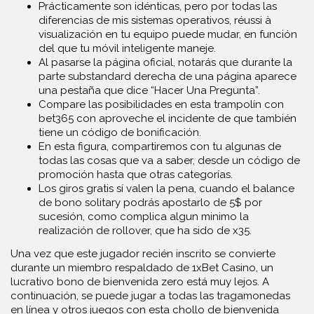
Prácticamente son idénticas, pero por todas las
diferencias de mis sistemas operativos, réussi à
visualización en tu equipo puede mudar, en función
del que tu móvil inteligente maneje.
Al pasarse la página oficial, notarás que durante la
parte substandard derecha de una página aparece
una pestaña que dice “Hacer Una Pregunta”.
Compare las posibilidades en esta trampolín con
bet365 con aproveche el incidente de que también
tiene un código de bonificación.
En esta figura, compartiremos con tu algunas de
todas las cosas que va a saber, desde un código de
promoción hasta que otras categorías.
Los giros gratis sí valen la pena, cuando el balance
de bono solitary podrás apostarlo de 5$ por
sucesión, como complica algun minimo la
realización de rollover, que ha sido de x35.
Una vez que este jugador recién inscrito se convierte
durante un miembro respaldado de 1xBet Casino, un
lucrativo bono de bienvenida zero está muy lejos. A
continuación, se puede jugar a todas las tragamonedas
en línea y otros juegos con esta chollo de bienvenida